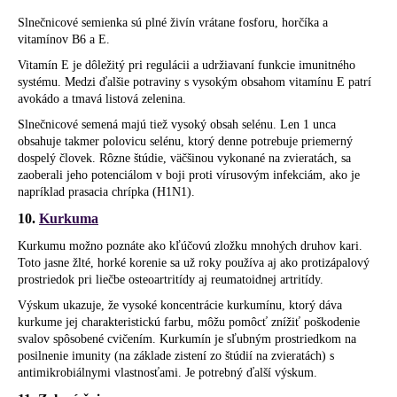
Slnečnicové semienka sú plné živín vrátane fosforu, horčíka a
vitamínov B6 a E.
Vitamín E je dôležitý pri regulácii a udržiavaní funkcie imunitného
systému. Medzi ďalšie potraviny s vysokým obsahom vitamínu E patrí
avokádo a tmavá listová zelenina.
Slnečnicové semená majú tiež vysoký obsah selénu. Len 1 unca
obsahuje takmer polovicu selénu, ktorý denne potrebuje priemerný
dospelý človek. Rôzne štúdie, väčšinou vykonané na zvieratách, sa
zaoberali jeho potenciálom v boji proti vírusovým infekciám, ako je
napríklad prasacia chrípka (H1N1).
10.
Kurkuma
Kurkumu možno poznáte ako kľúčovú zložku mnohých druhov kari.
Toto jasne žlté, horké korenie sa už roky používa aj ako protizápalový
prostriedok pri liečbe osteoartritídy aj reumatoidnej artritídy.
Výskum ukazuje, že vysoké koncentrácie kurkumínu, ktorý dáva
kurkume jej charakteristickú farbu, môžu pomôcť znížiť poškodenie
svalov spôsobené cvičením. Kurkumín je sľubným prostriedkom na
posilnenie imunity (na základe zistení zo štúdií na zvieratách) s
antimikrobiálnymi vlastnosťami. Je potrebný ďalší výskum.