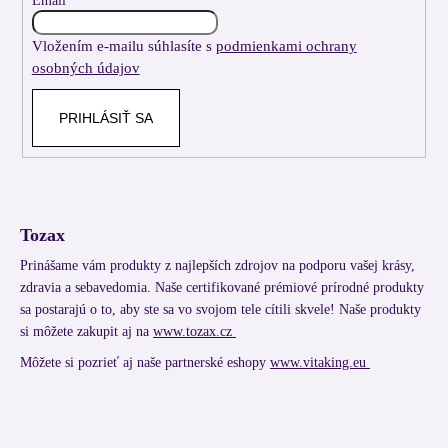
t
Email
i
Vložením e-mailu súhlasíte s
podmienkami ochrany
e
osobných údajov
PRIHLÁSIŤ SA
Tozax
Prinášame vám produkty z najlepších zdrojov na podporu vašej krásy,
zdravia a sebavedomia. Naše certifikované prémiové prírodné produkty
sa postarajú o to, aby ste sa vo svojom tele cítili skvele! Naše produkty
si môžete zakupit aj na
www.tozax.cz
Môžete si pozrieť aj naše partnerské eshopy
www.vitaking.eu