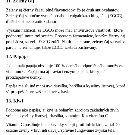
11. Zelený čaj
Zelený aj čierny čaj sú plné flavonoidov, čo je druh antioxidantov.
Zelený čaj skutočne vyniká obsahom epigalokatechíngalátu (EGCG),
ďalšieho silného antioxidantu.
Výskum naznačil, že EGCG môže mať antivírusové vlastnosti, ktoré
podporujú imunitný systém. Procesom fermentácie, ktorým čierny čaj
prechádza, sa veľa EGCG zničí. Na druhej strane, zelený čaj sa varí v
pare a nefermentuje, takže EGCG zostáva zachovaný.
12. Papája
Jedna malá papája obsahuje 100 % denného odporúčaného množstva
vitamínu C. Papája má aj tráviaci enzým papaín, ktorý má
protizápalové účinky.
Papája má slušné množstvo draslíka, horčíka a kyseliny listovej, ktoré
sú prospešné pre vaše celkové zdravie.
13. Kiwi
Podobne ako papája, aj kivi je bohatým zdrojom základných živín
vrátane kyseliny listovej, draslíka, vitamínu K a vitamínu C.
Vitamín C posilňuje biele krvinky v boji proti infekciám, zatiaľ čo
ostatné živiny v kivi udržiavajú správne fungovanie zvyšku tela.