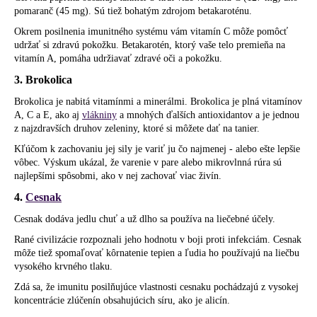
pomaranč (45 mg). Sú tiež bohatým zdrojom betakaroténu.
Okrem posilnenia imunitného systému vám vitamín C môže pomôcť
udržať si zdravú pokožku. Betakarotén, ktorý vaše telo premieňa na
vitamín A, pomáha udržiavať zdravé oči a pokožku.
3. Brokolica
Brokolica je nabitá vitamínmi a minerálmi. Brokolica je plná vitamínov
A, C a E, ako aj
vlákniny
a mnohých ďalších antioxidantov a je jednou
z najzdravších druhov zeleniny, ktoré si môžete dať na tanier.
Kľúčom k zachovaniu jej sily je variť ju čo najmenej - alebo ešte lepšie
vôbec. Výskum ukázal, že varenie v pare alebo mikrovlnná rúra sú
najlepšími spôsobmi, ako v nej zachovať viac živín.
4.
Cesnak
Cesnak dodáva jedlu chuť a už dlho sa používa na liečebné účely.
Rané civilizácie rozpoznali jeho hodnotu v boji proti infekciám. Cesnak
môže tiež spomaľovať kôrnatenie tepien a ľudia ho používajú na liečbu
vysokého krvného tlaku.
Zdá sa, že imunitu posilňujúce vlastnosti cesnaku pochádzajú z vysokej
koncentrácie zlúčenín obsahujúcich síru, ako je alicín.