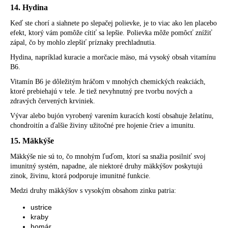
14. Hydina
Keď ste chorí a siahnete po slepačej polievke, je to viac ako len placebo
efekt, ktorý vám pomôže cítiť sa lepšie. Polievka môže pomôcť znížiť
zápal, čo by mohlo zlepšiť príznaky prechladnutia.
Hydina, napríklad kuracie a morčacie mäso, má vysoký obsah vitamínu
B6.
Vitamín B6 je dôležitým hráčom v mnohých chemických reakciách,
ktoré prebiehajú v tele. Je tiež nevyhnutný pre tvorbu nových a
zdravých červených krviniek.
Vývar alebo bujón vyrobený varením kuracích kostí obsahuje želatínu,
chondroitín a ďalšie živiny užitočné pre hojenie čriev a imunitu.
15. Mäkkýše
Mäkkýše nie sú to, čo mnohým ľuďom, ktorí sa snažia posilniť svoj
imunitný systém, napadne, ale niektoré druhy mäkkýšov poskytujú
zinok, živinu, ktorá podporuje imunitné funkcie.
Medzi druhy mäkkýšov s vysokým obsahom zinku patria:
ustrice
kraby
homár