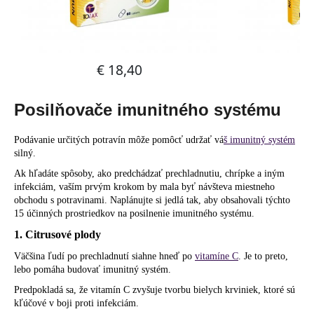
č
a
m
e
Posilňovače imunitného systému
Podávanie určitých potravín môže pomôcť udržať vá
š imunitný systém
silný.
Ak hľadáte spôsoby, ako predchádzať prechladnutiu, chrípke a iným
infekciám, vaším prvým krokom by mala byť návšteva miestneho
obchodu s potravinami. Naplánujte si jedlá tak, aby obsahovali týchto
15 účinných prostriedkov na posilnenie imunitného systému.
1. Citrusové plody
Väčšina ľudí po prechladnutí siahne hneď po
vitamíne C
. Je to preto,
lebo pomáha budovať imunitný systém.
Predpokladá sa, že vitamín C zvyšuje tvorbu bielych krviniek, ktoré sú
kľúčové v boji proti infekciám.