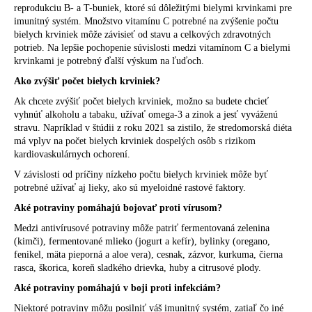
reprodukciu B- a T-buniek, ktoré sú dôležitými bielymi krvinkami pre
imunitný systém. Množstvo vitamínu C potrebné na zvýšenie počtu
bielych krviniek môže závisieť od stavu a celkových zdravotných
potrieb. Na lepšie pochopenie súvislosti medzi vitamínom C a bielymi
krvinkami je potrebný ďalší výskum na ľuďoch.
Ako zvýšiť počet bielych krviniek?
Ak chcete zvýšiť počet bielych krviniek, možno sa budete chcieť
vyhnúť alkoholu a tabaku, užívať omega-3 a zinok a jesť vyváženú
stravu. Napríklad v štúdii z roku 2021 sa zistilo, že stredomorská diéta
má vplyv na počet bielych krviniek dospelých osôb s rizikom
kardiovaskulárnych ochorení.
V závislosti od príčiny nízkeho počtu bielych krviniek môže byť
potrebné užívať aj lieky, ako sú myeloidné rastové faktory.
Aké potraviny pomáhajú bojovať proti vírusom?
Medzi antivírusové potraviny môže patriť fermentovaná zelenina
(kimči), fermentované mlieko (jogurt a kefír), bylinky (oregano,
fenikel, mäta pieporná a aloe vera), cesnak, zázvor, kurkuma, čierna
rasca, škorica, koreň sladkého drievka, huby a citrusové plody.
Aké potraviny pomáhajú v boji proti infekciám?
Niektoré potraviny môžu posilniť váš imunitný systém, zatiaľ čo iné