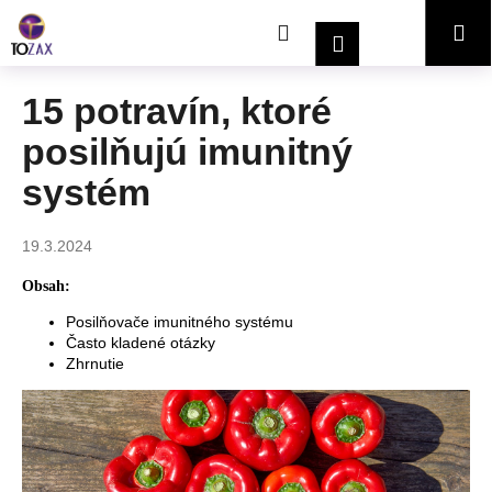
K
Prejsť
Hľadať
Nákupný
Me
na
o
Prihlásenie
obsah
Späť
Späť
š
í
košík
15 potravín, ktoré
Č
k
posilňujú imunitný
o
p
systém
o
t
19.3.2024
r
e
Obsah:
b
Posilňovače imunitného systému
Často kladené otázky
u
Zhrnutie
j
e
t
e
n