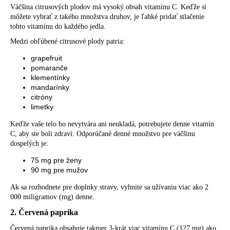
Väčšina citrusových plodov má vysoký obsah vitamínu C. Keďže si
môžete vybrať z takého množstva druhov, je ľahké pridať stlačenie
tohto vitamínu do každého jedla.
Medzi obľúbené citrusové plody patria:
grapefruit
pomaranče
klementínky
mandarínky
citróny
limetky
Keďže vaše telo ho nevytvára ani neukladá, potrebujete denne vitamín
C, aby ste boli zdraví. Odporúčané denné množstvo pre väčšinu
dospelých je:
75 mg pre ženy
90 mg pre mužov
Ak sa rozhodnete pre doplnky stravy, vyhnite sa užívaniu viac ako 2
000 miligramov (mg) denne.
2. Červená paprika
Červená paprika obsahuje takmer 3-krát viac vitamínu C (127 mg) ako