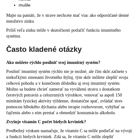
mušle
Majte na pamäti, že v strave nechcete mať viac ako odporúčané denné
množstvo zinku.
Príliš veľa zinku môže v skutočnosti potlačiť funkciu imunitného
systému.
Často kladené otázky
Ako môžete rýchlo posilniť svoj imunitný systém?
Posilniť imunitný systém rýchlo nie je možné, ale čím skôr začnete s
niekoľkými zmenami životného štýluj, tým skôr môžete zlepšiť svoju
celkovú pohodu a v konečnom dôsledku aj svoj imunitný systém.
Možno sa budete chcieť zamerať na vyváženú stravu s dostatkom
čerstvých potravín a celozrnných výrobkov, venovať sa aspoň 150
minútám fyzickej aktivity týždenne, dostatočne spať, zvládať stres
pomocou hlbokého dýchania alebo terapie rozhovorom, vyhýbať sa
fajčeniu alebo s ním prestať a obmedziť konzumáciu alkoholu.
Zvyšuje vitamín C počet bielych krviniek?
Predbežný výskum naznačuje, že vitamín C sa môže podieľať na vývoji
a funkcii bielych krviniek. Zdá sa, že vitamín C môže zlepšiť