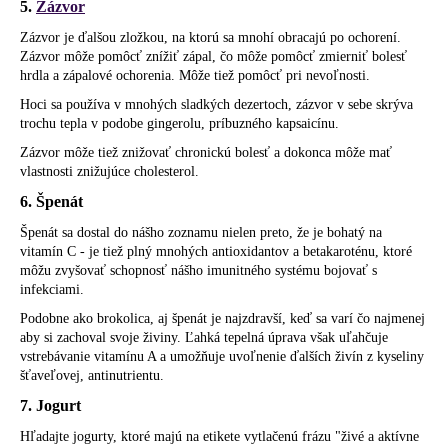
5.
Zázvor
Zázvor je ďalšou zložkou, na ktorú sa mnohí obracajú po ochorení.
Zázvor môže pomôcť znížiť zápal, čo môže pomôcť zmierniť bolesť
hrdla a zápalové ochorenia. Môže tiež pomôcť pri nevoľnosti.
Hoci sa používa v mnohých sladkých dezertoch, zázvor v sebe skrýva
trochu tepla v podobe gingerolu, príbuzného kapsaicínu.
Zázvor môže tiež znižovať chronickú bolesť a dokonca môže mať
vlastnosti znižujúce cholesterol.
6. Špenát
Špenát sa dostal do nášho zoznamu nielen preto, že je bohatý na
vitamín C - je tiež plný mnohých antioxidantov a betakaroténu, ktoré
môžu zvyšovať schopnosť nášho imunitného systému bojovať s
infekciami.
Podobne ako brokolica, aj špenát je najzdravší, keď sa varí čo najmenej
aby si zachoval svoje živiny. Ľahká tepelná úprava však uľahčuje
vstrebávanie vitamínu A a umožňuje uvoľnenie ďalších živín z kyseliny
šťaveľovej, antinutrientu.
7. Jogurt
Hľadajte jogurty, ktoré majú na etikete vytlačenú frázu "živé a aktívne