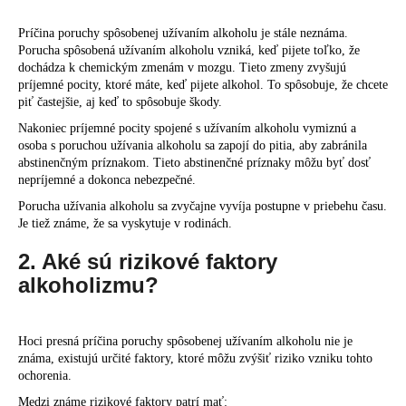
č
a
Príčina poruchy spôsobenej užívaním alkoholu je stále neznáma.
m
Porucha spôsobená užívaním alkoholu vzniká, keď pijete toľko, že
e
dochádza k chemickým zmenám v mozgu. Tieto zmeny zvyšujú
príjemné pocity, ktoré máte, keď pijete alkohol. To spôsobuje, že chcete
piť častejšie, aj keď to spôsobuje škody.
Nakoniec príjemné pocity spojené s užívaním alkoholu vymiznú a
osoba s poruchou užívania alkoholu sa zapojí do pitia, aby zabránila
abstinenčným príznakom. Tieto abstinenčné príznaky môžu byť dosť
nepríjemné a dokonca nebezpečné.
Porucha užívania alkoholu sa zvyčajne vyvíja postupne v priebehu času.
Je tiež známe, že sa vyskytuje v rodinách.
2. Aké sú rizikové faktory
alkoholizmu?
Hoci presná príčina poruchy spôsobenej užívaním alkoholu nie je
známa, existujú určité faktory, ktoré môžu zvýšiť riziko vzniku tohto
ochorenia.
Medzi známe rizikové faktory patrí mať: