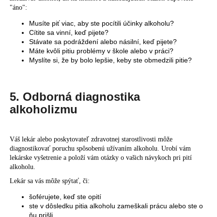
"áno":
Musíte piť viac, aby ste pocítili účinky alkoholu?
Cítite sa vinní, keď pijete?
Stávate sa podráždení alebo násilní, keď pijete?
Máte kvôli pitiu problémy v škole alebo v práci?
Myslíte si, že by bolo lepšie, keby ste obmedzili pitie?
5. Odborná diagnostika
alkoholizmu
Váš lekár alebo poskytovateľ zdravotnej starostlivosti môže
diagnostikovať poruchu spôsobenú užívaním alkoholu. Urobí vám
lekárske vyšetrenie a položí vám otázky o vašich návykoch pri pití
alkoholu.
Lekár sa vás môže spýtať, či:
šoférujete, keď ste opití
ste v dôsledku pitia alkoholu zameškali prácu alebo ste o
ňu prišli