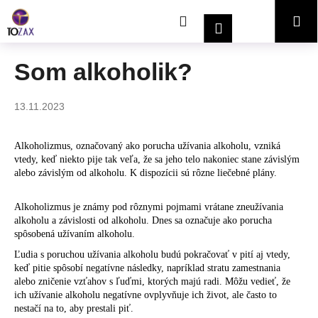
K
Prejsť
Hľadať
Nákupný
Me
na
o
Prihlásenie
obsah
Späť
Späť
š
í
košík
Som alkoholik?
Č
k
o
13.11.2023
p
o
Alkoholizmus, označovaný ako porucha užívania alkoholu, vzniká
t
vtedy, keď niekto pije tak veľa, že sa jeho telo nakoniec stane závislým
r
alebo závislým od alkoholu. K dispozícii sú rôzne liečebné plány.
e
b
Alkoholizmus je známy pod rôznymi pojmami vrátane zneužívania
alkoholu a závislosti od alkoholu. Dnes sa označuje ako porucha
u
spôsobená užívaním alkoholu.
j
Ľudia s poruchou užívania alkoholu budú pokračovať v pití aj vtedy,
e
keď pitie spôsobí negatívne následky, napríklad stratu zamestnania
t
alebo zničenie vzťahov s ľuďmi, ktorých majú radi. Môžu vedieť, že
ich užívanie alkoholu negatívne ovplyvňuje ich život, ale často to
e
nestačí na to, aby prestali piť.
n