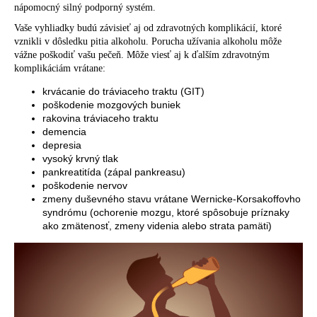
nápomocný silný podporný systém.
Vaše vyhliadky budú závisieť aj od zdravotných komplikácií, ktoré
vznikli v dôsledku pitia alkoholu. Porucha užívania alkoholu môže
vážne poškodiť vašu pečeň. Môže viesť aj k ďalším zdravotným
komplikáciám vrátane:
krvácanie do tráviaceho traktu (GIT)
poškodenie mozgových buniek
rakovina tráviaceho traktu
demencia
depresia
vysoký krvný tlak
pankreatitída (zápal pankreasu)
poškodenie nervov
zmeny duševného stavu vrátane Wernicke-Korsakoffovho
syndrómu (ochorenie mozgu, ktoré spôsobuje príznaky
ako zmätenosť, zmeny videnia alebo strata pamäti)