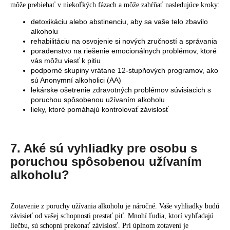
môže prebiehať v niekoľkých fázach a môže zahŕňať nasledujúce kroky:
detoxikáciu alebo abstinenciu, aby sa vaše telo zbavilo
alkoholu
rehabilitáciu na osvojenie si nových zručností a správania
poradenstvo na riešenie emocionálnych problémov, ktoré
vás môžu viesť k pitiu
podporné skupiny vrátane 12-stupňových programov, ako
sú Anonymní alkoholici (AA)
lekárske ošetrenie zdravotných problémov súvisiacich s
poruchou spôsobenou užívaním alkoholu
lieky, ktoré pomáhajú kontrolovať závislosť
7. Aké sú vyhliadky pre osobu s
poruchou spôsobenou užívaním
alkoholu?
Zotavenie z poruchy užívania alkoholu je náročné. Vaše vyhliadky budú
závisieť od vašej schopnosti prestať piť. Mnohí ľudia, ktorí vyhľadajú
liečbu, sú schopní prekonať závislosť. Pri úplnom zotavení je