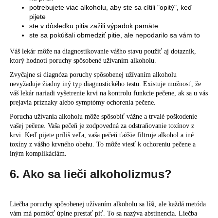
potrebujete viac alkoholu, aby ste sa cítili "opitý", keď
pijete
ste v dôsledku pitia zažili výpadok pamäte
ste sa pokúšali obmedziť pitie, ale nepodarilo sa vám to
Váš lekár môže na diagnostikovanie vášho stavu použiť aj dotazník,
ktorý hodnotí poruchy spôsobené užívaním alkoholu.
Zvyčajne si diagnóza poruchy spôsobenej užívaním alkoholu
nevyžaduje žiadny iný typ diagnostického testu. Existuje možnosť, že
váš lekár nariadi vyšetrenie krvi na kontrolu funkcie pečene, ak sa u vás
prejavia príznaky alebo symptómy ochorenia pečene.
Porucha užívania alkoholu môže spôsobiť vážne a trvalé poškodenie
vašej pečene. Vaša pečeň je zodpovedná za odstraňovanie toxínov z
krvi. Keď pijete príliš veľa, vaša pečeň ťažšie filtruje alkohol a iné
toxíny z vášho krvného obehu. To môže viesť k ochoreniu pečene a
iným komplikáciám.
6. Ako sa lieči alkoholizmus?
Liečba poruchy spôsobenej užívaním alkoholu sa líši, ale každá metóda
vám má pomôcť úplne prestať piť. To sa nazýva abstinencia. Liečba