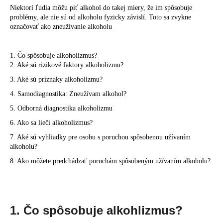
Niektorí ľudia môžu piť alkohol do takej miery, že im spôsobuje
á
problémy, ale nie sú od alkoholu fyzicky závislí. Toto sa zvykne
j
označovať ako zneužívanie alkoholu
s
ť
1. Čo spôsobuje alkoholizmus?
?
2. Aké sú rizikové faktory alkoholizmu?
3. Aké sú príznaky alkoholizmu?
4. Samodiagnostika: Zneužívam alkohol?
5. Odborná diagnostika alkoholizmu
HĽADAŤ
6. Ako sa lieči alkoholizmus?
7. Aké sú vyhliadky pre osobu s poruchou spôsobenou užívaním
alkoholu?
O
8. Ako môžete predchádzať poruchám spôsobeným užívaním alkoholu?
d
p
o
r
1. Čo spôsobuje alkohlizmus?
ú