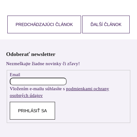
PREDCHÁDZAJÚCI ČLÁNOK
ĎALŠÍ ČLÁNOK
Z
á
Odoberať newsletter
p
Nezmeškajte žiadne novinky či zľavy!
ä
t
Email
i
Vložením e-mailu súhlasíte s
podmienkami ochrany
e
osobných údajov
PRIHLÁSIŤ SA