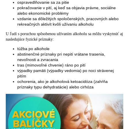
ospravedlňovanie sa za pitie
pokračovanie v pití, aj keď sa objavia právne, sociálne
alebo ekonomické problémy
vzdanie sa dôležitých spoločenských, pracovných alebo
rekreačných aktivít kvôli užívaniu alkoholu
U ľudí s poruchou spôsobenou užívaním alkoholu sa môžu vyskytnúť aj
nasledujúce fyzické príznaky:
túžba po alkohole
abstinenčné príznaky pri nepití vrátane trasenia,
nevoľnosti a zvracania
tras (mimovoľné chvenie) ráno po pití
výpadky pamäti (výpadky vedomia) po noci strávenej
pitím
ochorenia, ako je alkoholová ketoacidóza (zahŕňa
príznaky typu dehydratácie) alebo cirhóza