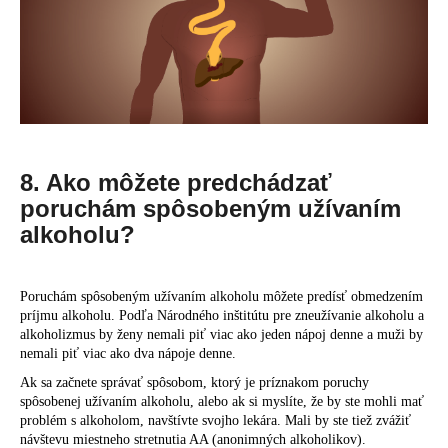
8. Ako môžete predchádzať
poruchám spôsobeným užívaním
alkoholu?
Poruchám spôsobeným užívaním alkoholu môžete predísť obmedzením
príjmu alkoholu. Podľa Národného inštitútu pre zneužívanie alkoholu a
alkoholizmus by ženy nemali piť viac ako jeden nápoj denne a muži by
nemali piť viac ako dva nápoje denne.
Ak sa začnete správať spôsobom, ktorý je príznakom poruchy
spôsobenej užívaním alkoholu, alebo ak si myslíte, že by ste mohli mať
problém s alkoholom, navštívte svojho lekára. Mali by ste tiež zvážiť
návštevu miestneho stretnutia AA (anonimných alkoholikov).