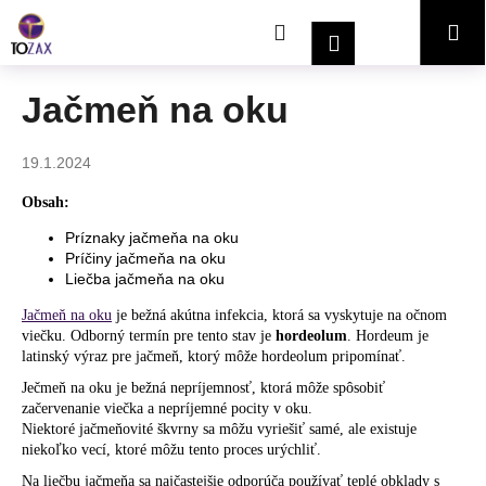
K
Prejsť
Hľadať
Nákupný
Me
na
o
Prihlásenie
obsah
Späť
Späť
š
í
košík
Jačmeň na oku
Č
k
o
19.1.2024
p
o
Obsah:
t
Príznaky jačmeňa na oku
r
Príčiny jačmeňa na oku
Liečba jačmeňa na oku
e
b
Jačmeň na oku
je bežná akútna infekcia, ktorá sa vyskytuje na očnom
viečku. Odborný termín pre tento stav je
hordeolum
. Hordeum je
u
latinský výraz pre jačmeň, ktorý môže hordeolum pripomínať.
j
Ječmeň na oku je bežná nepríjemnosť, ktorá môže spôsobiť
e
začervenanie viečka a nepríjemné pocity v oku.
t
Niektoré jačmeňovité škvrny sa môžu vyriešiť samé, ale existuje
niekoľko vecí, ktoré môžu tento proces urýchliť.
e
n
Na liečbu jačmeňa sa najčastejšie odporúča používať teplé obklady s