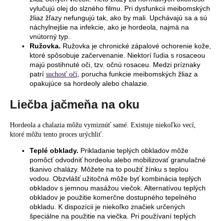
vylučujú olej do slzného filmu. Pri dysfunkcii meibomských
žliaz žľazy nefungujú tak, ako by mali. Upchávajú sa a sú
náchylnejšie na infekcie, ako je hordeola, najmä na
vnútorný typ.
Ružovka.
Ružovka je chronické zápalové ochorenie kože,
ktoré spôsobuje začervenanie. Niektorí ľudia s rosaceou
majú postihnuté oči, tzv. očnú rosaceu. Medzi príznaky
patrí
porucha funkcie meibomských žliaz a
suchosť očí,
opakujúce sa hordeoly alebo chalazie.
Liečba jačmeňa na oku
Hordeola a chalazia môžu vymiznúť samé. Existuje niekoľko vecí,
ktoré môžu tento proces urýchliť.
Teplé obklady.
Prikladanie teplých obkladov môže
pomôcť odvodniť hordeolu alebo mobilizovať granulačné
tkanivo chalázy. Môžete na to použiť žínku s teplou
vodou. Obzvlášť užitočná môže byť kombinácia teplých
obkladov s jemnou masážou viečok. Alternatívou teplých
obkladov je použitie komerčne dostupného tepelného
obkladu. K dispozícii je niekoľko značiek určených
špeciálne na použitie na viečka. Pri používaní teplých