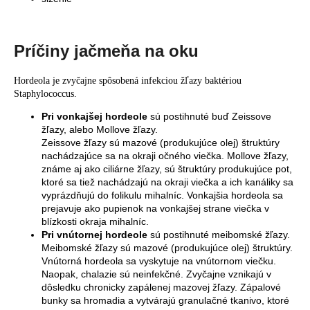
Príčiny jačmeňa na oku
Hordeola je zvyčajne spôsobená infekciou žľazy baktériou
Staphylococcus.
Pri vonkajšej hordeole
sú postihnuté buď Zeissove
žľazy, alebo Mollove žľazy.
Zeissove žľazy sú mazové (produkujúce olej) štruktúry
nachádzajúce sa na okraji očného viečka. Mollove žľazy,
známe aj ako ciliárne žľazy, sú štruktúry produkujúce pot,
ktoré sa tiež nachádzajú na okraji viečka a ich kanáliky sa
vyprázdňujú do folikulu mihalníc. Vonkajšia hordeola sa
prejavuje ako pupienok na vonkajšej strane viečka v
blízkosti okraja mihalníc.
Pri vnútornej hordeole
sú postihnuté meibomské žľazy.
Meibomské žľazy sú mazové (produkujúce olej) štruktúry.
Vnútorná hordeola sa vyskytuje na vnútornom viečku.
Naopak, chalazie sú neinfekčné. Zvyčajne vznikajú v
dôsledku chronicky zapálenej mazovej žľazy. Zápalové
bunky sa hromadia a vytvárajú granulačné tkanivo, ktoré