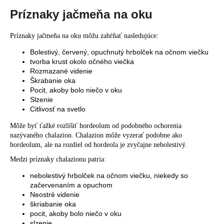
č
a
Príznaky jačmeňa na oku
m
e
Príznaky jačmeňa na oku môžu zahŕňať nasledujúce:
Bolestivý, červený, opuchnutý hrbolček na očnom viečku
tvorba krust okolo očného viečka
Rozmazané videnie
Škrabanie oka
Pocit, akoby bolo niečo v oku
Slzenie
Citlivosť na svetlo
Môže byť ťažké rozlíšiť hordeolum od podobného ochorenia
nazývaného chalazion. Chalazion môže vyzerať podobne ako
hordeolum, ale na rozdiel od hordeola je zvyčajne nebolestivý.
Medzi príznaky chalazionu patria:
nebolestivý hrbolček na očnom viečku, niekedy so
začervenaním a opuchom
Neostré videnie
škriabanie oka
pocit, akoby bolo niečo v oku
slzenie