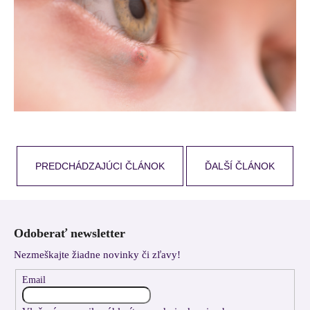
PREDCHÁDZAJÚCI ČLÁNOK
ĎALŠÍ ČLÁNOK
Z
á
Odoberať newsletter
p
Nezmeškajte žiadne novinky či zľavy!
ä
t
Email
i