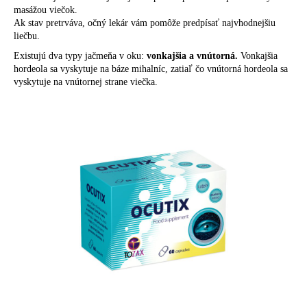
masážou viečok.
á
Ak stav pretrváva, očný lekár vám pomôže predpísať najvhodnejšiu
j
liečbu.
s
Existujú dva typy jačmeňa v oku:
vonkajšia a vnútorná.
Vonkajšia
ť
hordeola sa vyskytuje na báze mihalníc, zatiaľ čo vnútorná hordeola sa
vyskytuje na vnútornej strane viečka.
?
HĽADAŤ
O
d
p
o
r
ú