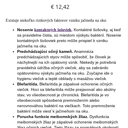
Existuje niekoľko rizikových faktorov vzniku jačmeňa na oku:
Nosenie
.
Kontaktné šošovky, aj keď
kontaktných šošoviek
sa pravidelne čistia, sú miestom výskytu baktérií. Nosenie
kontaktných šošoviek preto môže prispieť k vzniku
jačmeňa na oku.
Predchádzajúci očný kameň.
Anamnéza
predchádzajúcich styov môže spôsobiť, že človek je
náchylnejší na ich opätovný vznik. Niekedy je potrebná
pravidelná údržba očných viečok, aby sa zabránilo
opätovnému výskytu jačmeňa na oku. Zvyčajne ide o
hygienu viečok a teplé obklady s masážou viečok.
Blefaritída.
Blefaritída je zápalové ochorenie očných
viečok. Hoci sa blefaritída môže prejavovať ako akútny
stav, vo všeobecnosti je chronická. Blefaritída je vo
všeobecnosti spôsobená premnožením alebo
nerovnováhou baktérií na viečkach. Toto premnoženie
baktérií môže viesť k jačmeňom na oku.
Porucha funkcie meibomských žliaz.
Dysfunkcia
meibomských žliaz je zápalové ochorenie meibomských
žliaz očných viečok. Tieto žľazy za normálnych okolností