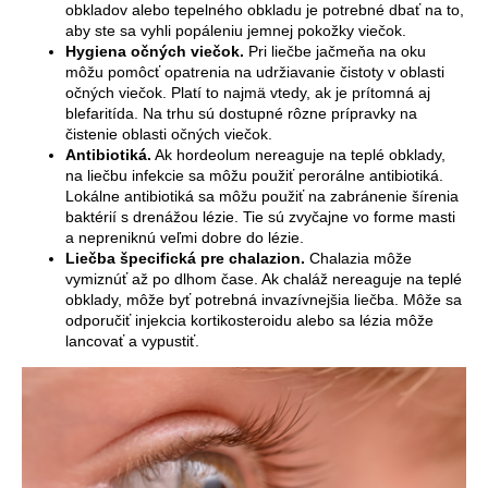
obkladov alebo tepelného obkladu je potrebné dbať na to,
aby ste sa vyhli popáleniu jemnej pokožky viečok.
Hygiena očných viečok.
Pri liečbe jačmeňa na oku
môžu pomôcť opatrenia na udržiavanie čistoty v oblasti
očných viečok. Platí to najmä vtedy, ak je prítomná aj
blefaritída. Na trhu sú dostupné rôzne prípravky na
čistenie oblasti očných viečok.
Antibiotiká.
Ak hordeolum nereaguje na teplé obklady,
na liečbu infekcie sa môžu použiť perorálne antibiotiká.
Lokálne antibiotiká sa môžu použiť na zabránenie šírenia
baktérií s drenážou lézie. Tie sú zvyčajne vo forme masti
a nepreniknú veľmi dobre do lézie.
Liečba špecifická pre chalazion.
Chalazia môže
vymiznúť až po dlhom čase. Ak chaláž nereaguje na teplé
obklady, môže byť potrebná invazívnejšia liečba. Môže sa
odporučiť injekcia kortikosteroidu alebo sa lézia môže
lancovať a vypustiť.