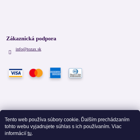
Zákaznická podpora
info
@
tozax.sk
Tento web používa súbory cookie. Ďalším prechádzaním
tohto webu vyjadrujete súhlas s ich používaním. Viac
Facebook
informácií
tu
.