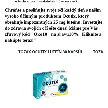
je tvrdé a tvorí hmatateľnú hrčku na viečku.
Chráňte a posilňujte svoje oči každý deň s naším
vysoko účinným produktom Ocutix, ktorý
obsahuje impozantných 25 mg luteínu. Investujte
do zdravia svojich očí ešte dnes! Máme pre Vás
zľavový kód "Oko10" na zľavu10%. Kliknite a
nakúpte teraz!"