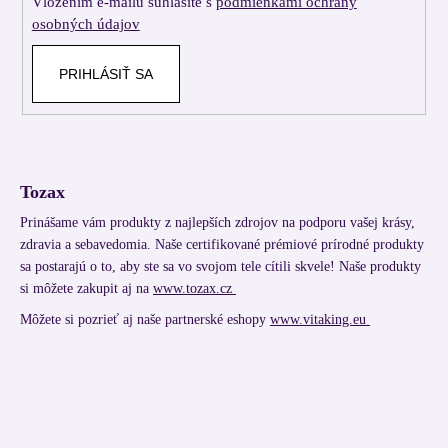
Vložením e-mailu súhlasíte s
podmienkami ochrany
e
osobných údajov
PRIHLÁSIŤ SA
Tozax
Prinášame vám produkty z najlepších zdrojov na podporu vašej krásy,
zdravia a sebavedomia. Naše certifikované prémiové prírodné produkty
sa postarajú o to, aby ste sa vo svojom tele cítili skvele! Naše produkty
si môžete zakupit aj na
www.tozax.cz
Môžete si pozrieť aj naše partnerské eshopy
www.vitaking.eu