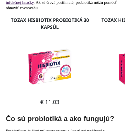
č
infekčnej hnačky
. Ak sú črevá postihnuté, probiotiká môžu pomôcť
a
obnoviť rovnováhu.
m
e
Čo sú probiotiká a ako fungujú?