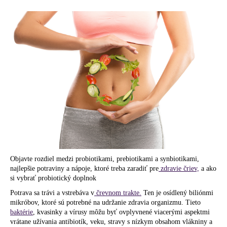
á
j
s
ť
?
HĽADAŤ
Objavte rozdiel medzi probiotikami, prebiotikami a synbiotikami,
O
najlepšie potraviny a nápoje, ktoré treba zaradiť pre
zdravie čriev,
a ako
d
si vybrať probiotický doplnok
p
o
Potrava sa trávi a vstrebáva v
črevnom trakte.
Ten je osídlený biliónmi
mikróbov, ktoré sú potrebné na udržanie zdravia organizmu. Tieto
r
baktérie
, kvasinky a vírusy môžu byť ovplyvnené viacerými aspektmi
ú
vrátane užívania antibiotík, veku, stravy s nízkym obsahom vlákniny a