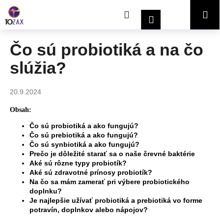
K
Prejsť
Hľadať
Nákupný
Me
na
o
Prihlásenie
obsah
Späť
Späť
š
í
košík
Čo sú probiotiká a na čo
Č
k
slúžia?
o
p
o
20.9.2024
t
Obsah:
r
Čo sú probiotiká a ako fungujú?
e
Čo sú prebiotiká a ako fungujú?
b
Čo sú synbiotiká a ako fungujú?
u
Prečo je dôležité starať sa o naše črevné baktérie
Aké sú rôzne typy probiotík?
j
Aké sú zdravotné prínosy probiotík?
e
Na čo sa mám zamerať pri výbere probiotického
doplnku?
t
Je najlepšie užívať probiotiká a prebiotiká vo forme
e
potravín, doplnkov alebo nápojov?
n