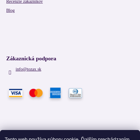
Recenzie zákazníkov
Blog
Zákaznická podpora
info
@
tozax.sk
Tento web používa súbory cookie. Ďalším prechádzaním