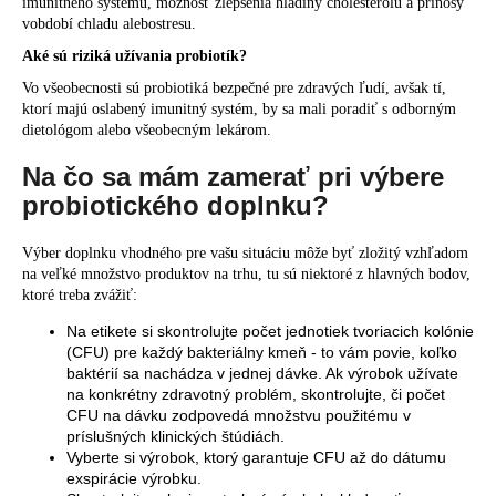
imunitného systému, možnosť zlepšenia hladiny cholesterolu a prínosy
vobdobí chladu alebostresu.
Aké sú riziká užívania probiotík?
Vo všeobecnosti sú probiotiká bezpečné pre zdravých ľudí, avšak tí,
ktorí majú oslabený imunitný systém, by sa mali poradiť s odborným
dietológom alebo všeobecným lekárom.
Na čo sa mám zamerať pri výbere
probiotického doplnku?
Výber doplnku vhodného pre vašu situáciu môže byť zložitý vzhľadom
na veľké množstvo produktov na trhu, tu sú niektoré z hlavných bodov,
ktoré treba zvážiť:
Na etikete si skontrolujte počet jednotiek tvoriacich kolónie
(CFU) pre každý bakteriálny kmeň - to vám povie, koľko
baktérií sa nachádza v jednej dávke. Ak výrobok užívate
na konkrétny zdravotný problém, skontrolujte, či počet
CFU na dávku zodpovedá množstvu použitému v
príslušných klinických štúdiách.
Vyberte si výrobok, ktorý garantuje CFU až do dátumu
exspirácie výrobku.