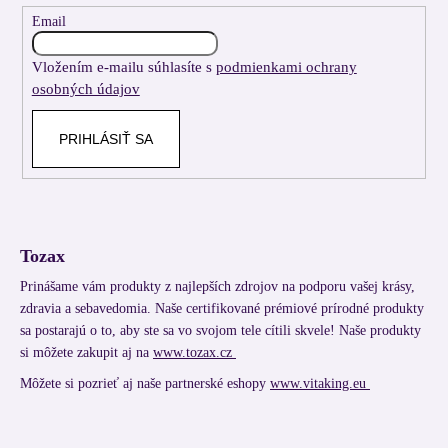
t
Email
i
Vložením e-mailu súhlasíte s
podmienkami ochrany
e
osobných údajov
PRIHLÁSIŤ SA
Tozax
Prinášame vám produkty z najlepších zdrojov na podporu vašej krásy,
zdravia a sebavedomia. Naše certifikované prémiové prírodné produkty
sa postarajú o to, aby ste sa vo svojom tele cítili skvele! Naše produkty
si môžete zakupit aj na
www.tozax.cz
Môžete si pozrieť aj naše partnerské eshopy
www.vitaking.eu