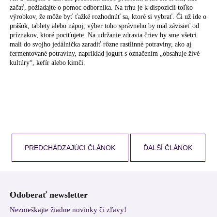
začať, požiadajte o pomoc odborníka. Na trhu je k dispozícii toľko
výrobkov, že môže byť ťažké rozhodnúť sa, ktoré si vybrať. Či už ide o
prášok, tablety alebo nápoj, výber toho správneho by mal závisieť od
príznakov, ktoré pociťujete. Na udržanie zdravia čriev by sme všetci
mali do svojho jedálnička zaradiť rôzne rastlinné potraviny, ako aj
fermentované potraviny, napríklad jogurt s označením „obsahuje živé
kultúry“, kefír alebo kimči.
PREDCHÁDZAJÚCI ČLÁNOK
ĎALŠÍ ČLÁNOK
Z
á
Odoberať newsletter
p
Nezmeškajte žiadne novinky či zľavy!
ä