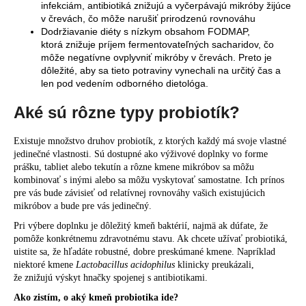
infekciám, antibiotiká znižujú a vyčerpávajú mikróby žijúce
v črevách, čo môže narušiť prirodzenú rovnováhu
Dodržiavanie diéty s nízkym obsahom FODMAP,
ktorá znižuje príjem fermentovateľných sacharidov, čo
môže negatívne ovplyvniť mikróby v črevách. Preto je
dôležité, aby sa tieto potraviny vynechali na určitý čas a
len pod vedením odborného dietológa.
Aké sú rôzne typy probiotík?
Existuje množstvo druhov probiotík, z ktorých každý má svoje vlastné
jedinečné vlastnosti. Sú dostupné ako výživové doplnky vo forme
prášku, tabliet alebo tekutín a rôzne kmene mikróbov sa môžu
kombinovať s inými alebo sa môžu vyskytovať samostatne. Ich prínos
pre vás bude závisieť od relatívnej rovnováhy vašich existujúcich
mikróbov a bude pre vás jedinečný.
Pri výbere doplnku je dôležitý kmeň baktérií, najmä ak dúfate, že
pomôže konkrétnemu zdravotnému stavu. Ak chcete užívať probiotiká,
uistite sa, že hľadáte robustné, dobre preskúmané kmene. Napríklad
niektoré kmene
Lactobacillus acidophilus
klinicky preukázali,
že znižujú výskyt hnačky spojenej s antibiotikami.
Ako zistím, o aký kmeň probiotika ide?