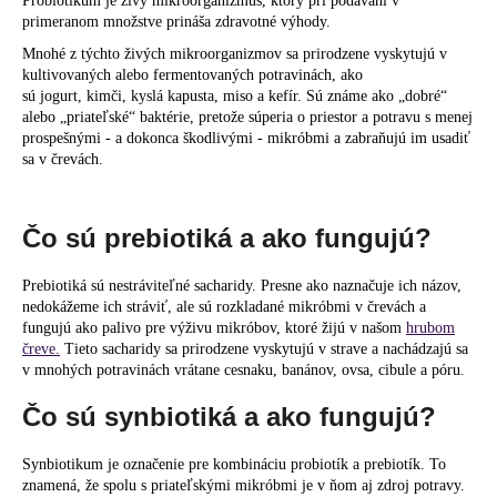
Probiotikum je živý mikroorganizmus, ktorý pri podávaní v
primeranom množstve prináša zdravotné výhody.
Mnohé z týchto živých mikroorganizmov sa prirodzene vyskytujú v
kultivovaných alebo fermentovaných potravinách, ako
sú jogurt, kimči, kyslá kapusta, miso a kefír. Sú známe ako „dobré“
alebo „priateľské“ baktérie, pretože súperia o priestor a potravu s menej
prospešnými - a dokonca škodlivými - mikróbmi a zabraňujú im usadiť
sa v črevách.
Čo sú prebiotiká a ako fungujú?
Prebiotiká sú nestráviteľné sacharidy. Presne ako naznačuje ich názov,
nedokážeme ich stráviť, ale sú rozkladané mikróbmi v črevách a
fungujú ako palivo pre výživu mikróbov, ktoré žijú v našom
hrubom
čreve.
Tieto sacharidy sa prirodzene vyskytujú v strave a nachádzajú sa
v mnohých potravinách vrátane cesnaku, banánov, ovsa, cibule a póru.
Čo sú synbiotiká a ako fungujú?
Synbiotikum je označenie pre kombináciu probiotík a prebiotík. To
znamená, že spolu s priateľskými mikróbmi je v ňom aj zdroj potravy.