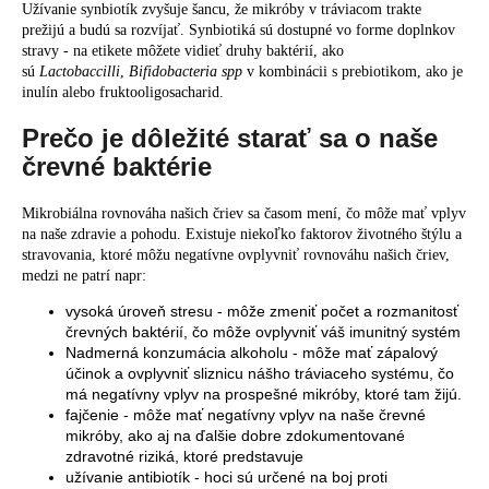
Užívanie synbiotík zvyšuje šancu, že mikróby v tráviacom trakte
prežijú a budú sa rozvíjať. Synbiotiká sú dostupné vo forme doplnkov
stravy - na etikete môžete vidieť druhy baktérií, ako
sú
Lactobaccilli
,
Bifidobacteria spp
v kombinácii s prebiotikom, ako je
inulín alebo fruktooligosacharid.
Prečo je dôležité starať sa o naše
črevné baktérie
Mikrobiálna rovnováha našich čriev sa časom mení, čo môže mať vplyv
na naše zdravie a pohodu. Existuje niekoľko faktorov životného štýlu a
stravovania, ktoré môžu negatívne ovplyvniť rovnováhu našich čriev,
medzi ne patrí napr:
vysoká úroveň stresu - môže zmeniť počet a rozmanitosť
črevných baktérií, čo môže ovplyvniť váš imunitný systém
Nadmerná konzumácia alkoholu - môže mať zápalový
účinok a ovplyvniť sliznicu nášho tráviaceho systému, čo
má negatívny vplyv na prospešné mikróby, ktoré tam žijú.
fajčenie - môže mať negatívny vplyv na naše črevné
mikróby, ako aj na ďalšie dobre zdokumentované
zdravotné riziká, ktoré predstavuje
užívanie antibiotík - hoci sú určené na boj proti