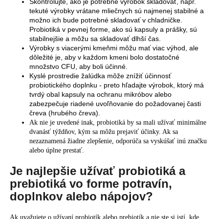
Skontrolujte, ako je potrebné výrobok skladovať, napr.
tekuté výrobky vrátane mliečnych sú najmenej stabilné a
možno ich bude potrebné skladovať v chladničke.
Probiotiká v pevnej forme, ako sú kapsuly a prášky, sú
stabilnejšie a môžu sa skladovať dlhší čas.
Výrobky s viacerými kmeňmi môžu mať viac výhod, ale
dôležité je, aby v každom kmeni bolo dostatočné
množstvo CFU, aby boli účinné.
Kyslé prostredie žalúdka môže znížiť účinnosť
probiotického doplnku - preto hľadajte výrobok, ktorý má
tvrdý obal kapsuly na ochranu mikróbov alebo
zabezpečuje riadené uvoľňovanie do požadovanej časti
čreva (hrubého čreva).
Ak nie je uvedené inak, probiotiká by sa mali užívať minimálne
dvanásť týždňov, kým sa môžu prejaviť účinky. Ak sa
nezaznamená žiadne zlepšenie, odporúča sa vyskúšať inú značku
alebo úplne prestať.
Je najlepšie užívať probiotiká a
prebiotiká vo forme potravín,
doplnkov alebo nápojov?
Ak uvažujete o užívaní probiotík alebo prebiotík a nie ste si istí, kde