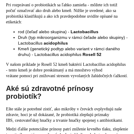
Pri rozprávaní o probiotikách sa ľahko zamieňa - môžete ich totiž
počuť označovať ako druh alebo kmeň. Nižšie je uvedené, ako sa
probiotiká klasifikujú a ako ich pravdepodobne uvidíte opísané na
etiketách:
rod (čeľaď alebo skupina) -
Lactobacillus
Druh (typ mikroorganizmu v rámci čeľade alebo skupiny) -
Lactobacillus
acidophilus
Kmeň (genetický podtyp alebo variant v rámci daného
druhu) - Lactobacillus acidophilus
Rosell 52
V našom príklade je Rosell 52 kmeň baktérií Lactobacillus acidophilus
- tento kmeň je dobre preskúmaný a má množstvo výhod
vrátane pomoci pri znižovaní stresom vyvolaných žalúdočných ťažkostí.
Aké sú zdravotné prínosy
probiotík?
Ešte stále je potrebné zistiť, ako mikróby v črevách ovplyvňujú naše
zdravie, hoci je už dokázané, že probiotiká zlepšujú príznaky
IBS, cestovateľskej hnačky a trvanie hnačky spojenej s antibiotikami.
Medzi ďalšie potenciálne prínosy patrí zníženie krvného tlaku, zlepšenie