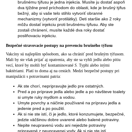
brušnému týfusu je jedna injekcia. Musíte ju dostať aspoň
dva týždne pred príchodom do oblasti, kde je brušný týfus
bežný, aby si vaše telo stihlo vytvoriť obranné
mechanizmy (vytvoriť protilátky). Deti staršie ako 2 roky
môžu dostať injekciu proti brušnému týfusu. Aby ste
zostali chránení, musíte každé dva roky dostať
posilňovaciu injekciu.
Bezpečné stravovacie postupy na prevenciu brušného týfusu
Vakcíny sú najlepším spôsobom, ako sa chrániť pred brušným týfusom.
Mali by ste však prijať aj opatrenia, aby ste sa vyhli jedlu alebo pitiu
vecí, ktoré by mohli byť kontaminované
S.
Typhi alebo inými
baktériami. Platí to doma aj na cestách. Medzi bezpečné postupy pri
manipulácii s potravinami patria:
Ak ste chorí, nepripravujte jedlo pre ostatných.
Pred a po príprave jedla alebo jedle a po návšteve toalety
si umyte ruky mydlom a vodou.
Umyte povrchy a náčinie používané na prípravu jedla a
jedenie pred a po použití.
Ak si nie ste istí, či je jedlo, ktoré konzumujete, bezpečné,
jedzte väčšinou dobre uvarené alebo balené potraviny.
Nepite neupravenú vodu ani nejedzte potraviny
pripravené z neupravenej vody. Ak si nie ste istí,