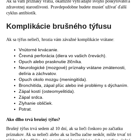
Ak sa vám príznaky vrátia, okamžite vyhľadajte svojho poskytovateľa
zdravotnej starostlivosti. Pravdepodobne budete musieť užívať ďalší
cyklus antibiotík.
Komplikácie brušného týfusu
Ak sa týfus nelieči, hrozia vám závažné komplikácie vrátane:
Vnútorné krvácanie.
Črevná perforácia (diera vo vašich črevách).
Opuch alebo prasknutie žlčníka.
Neurologické (mozgové) príznaky vrátane zmätenosti,
delíria a záchvatov.
Opuch okolo mozgu (meningitída).
Bronchitída, zápal pľúc alebo iné problémy s dýchaním.
Zápal kostí (osteomyelitída).
Zápal srdca.
Zlyhanie obličiek.
Potrat.
Ako dlho trvá brušný týfus?
Brušný týfus trvá sedem až 10 dní, ak sa lieči čoskoro po začiatku
príznakov. Ak sa nelieči alebo ak sa liečba začne neskôr, môže trvať tri