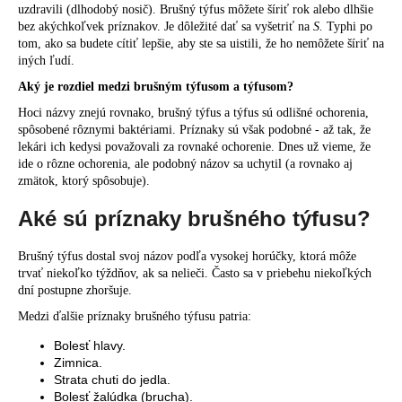
uzdravili (dlhodobý nosič). Brušný týfus môžete šíriť rok alebo dlhšie
bez akýchkoľvek príznakov. Je dôležité dať sa vyšetriť na
S.
Typhi po
tom, ako sa budete cítiť lepšie, aby ste sa uistili, že ho nemôžete šíriť na
iných ľudí.
Aký je rozdiel medzi brušným týfusom a týfusom?
Hoci názvy znejú rovnako, brušný týfus a týfus sú odlišné ochorenia,
spôsobené rôznymi baktériami. Príznaky sú však podobné - až tak, že
lekári ich kedysi považovali za rovnaké ochorenie. Dnes už vieme, že
ide o rôzne ochorenia, ale podobný názov sa uchytil (a rovnako aj
zmätok, ktorý spôsobuje).
Aké sú príznaky brušného týfusu?
Brušný týfus dostal svoj názov podľa vysokej horúčky, ktorá môže
trvať niekoľko týždňov, ak sa nelieči. Často sa v priebehu niekoľkých
dní postupne zhoršuje.
Medzi ďalšie príznaky brušného týfusu patria:
Bolesť hlavy.
Zimnica.
Strata chuti do jedla.
Bolesť žalúdka (brucha).