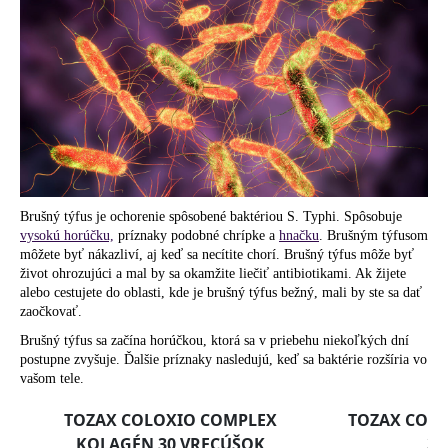
á
j
s
ť
?
Brušný týfus je ochorenie spôsobené baktériou S. Typhi. Spôsobuje
HĽADAŤ
vysokú horúčku,
príznaky podobné chrípke a
hnačku
. Brušným týfusom
môžete byť nákazliví, aj keď sa necítite chorí. Brušný týfus môže byť
život ohrozujúci a mal by sa okamžite liečiť antibiotikami. Ak žijete
alebo cestujete do oblasti, kde je brušný týfus bežný, mali by ste sa dať
zaočkovať.
O
d
Brušný týfus sa začína horúčkou, ktorá sa v priebehu niekoľkých dní
p
postupne zvyšuje. Ďalšie príznaky nasledujú, keď sa baktérie rozšíria vo
vašom tele.
o
r
ú