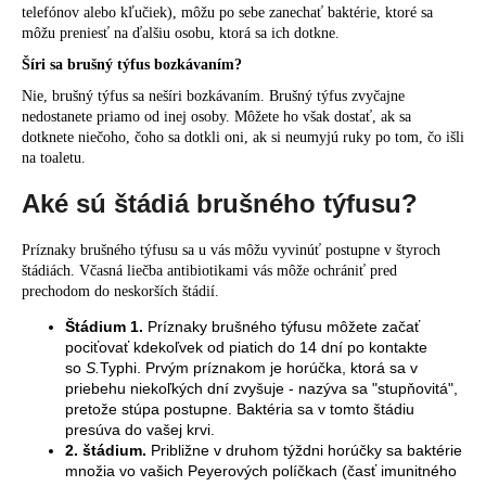
telefónov alebo kľučiek), môžu po sebe zanechať baktérie, ktoré sa
môžu preniesť na ďalšiu osobu, ktorá sa ich dotkne.
Šíri sa brušný týfus bozkávaním?
Nie, brušný týfus sa nešíri bozkávaním. Brušný týfus zvyčajne
nedostanete priamo od inej osoby. Môžete ho však dostať, ak sa
dotknete niečoho, čoho sa dotkli oni, ak si neumyjú ruky po tom, čo išli
na toaletu.
Aké sú štádiá brušného týfusu?
Príznaky brušného týfusu sa u vás môžu vyvinúť postupne v štyroch
štádiách. Včasná liečba antibiotikami vás môže ochrániť pred
prechodom do neskorších štádií.
Štádium 1.
Príznaky brušného týfusu môžete začať
pociťovať kdekoľvek od piatich do 14 dní po kontakte
so
S.
Typhi. Prvým príznakom je horúčka, ktorá sa v
priebehu niekoľkých dní zvyšuje - nazýva sa "stupňovitá",
pretože stúpa postupne. Baktéria sa v tomto štádiu
presúva do vašej krvi.
2. štádium.
Približne v druhom týždni horúčky sa baktérie
množia vo vašich Peyerových políčkach (časť imunitného