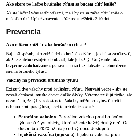
Ako skoro po liečbe brušného týfusu sa budem cítiť lepšie?
Ak ste liečení včas antibiotikami, mali by ste sa začať cítiť lepšie o
niekoľko dní. Úplné zotavenie môže trvať týždeň až 10 dní.
Prevencia
Ako môžem znížiť riziko brušného týfusu?
Najlepší spôsob, ako znížiť riziko brušného týfusu, je dať sa zaočkovať,
ak žijete alebo cestujete do oblasti, kde je bežný. Umývanie rúk a
bezpečné zaobchádzanie s potravinami sú tiež dôležité na obmedzenie
šírenia brušného týfusu.
Vakcíny na prevenciu brušného týfusu
Existujú dve vakcíny proti brušnému týfusu. Netrvajú večne - aby ste
zostali chránení, musíte dostať ďalšie dávky. Výrazne znižujú riziko, ale
nezaručujú, že týfus nedostanete. Vakcíny môžu poskytovať určitú
ochranu proti paratýfusu, hoci to nebolo testované.
Perorálna vakcína
.
Perorálna vakcína proti brušnému
týfusu sú štyri tablety, ktoré užívate každý druhý deň. Od
decembra 2020 už nie je od výrobcu dostupná.
Injekčná vakcína (injekcia).
Injekčná vakcína proti