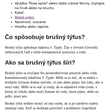
Vyrážka "Rose spots" alebo slabé ružové škvrny, zvyčajne
na hrudi alebo na bruchu.
Kašeľ.
Bolesti svalov.
Nevoľnosť, vracanie.
Hnačka alebo zápcha.
Čo spôsobuje brušný týfus?
Brušný týfus spôsobuje baktéria
S.
Typhi. Žije v črevách (črevách)
infikovaných ľudí a môže kontaminovať potraviny a vodu.
Ako sa brušný týfus šíri?
Brušný týfus sa zvyčajne šíri prostredníctvom potravín alebo vody
kontaminovanej baktériou
S.
Typhi. Môže sa to stať, ak sa niekto s
brušným týfusom dotkne niečoho, čo jete alebo pijete, bez toho, aby si
umyl ruky. Môže sa to stať aj vtedy, ak sa odpadová voda (voda, v
ktorej sú výkaly alebo moč) dostane do vody, ktorú pijete, alebo na
jedlo, ktoré jete.
Brušný týfus môžete dostať od inej osoby, ak si po návšteve toalety
neumyje ruky. Keď sa dotýkajú povrchov a predmetov (napríklad