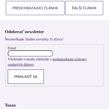
PREDCHÁDZAJÚCI ČLÁNOK
ĎALŠÍ ČLÁNOK
Z
á
Odoberať newsletter
p
Nezmeškajte žiadne novinky či zľavy!
ä
t
Email
i
Vložením e-mailu súhlasíte s
podmienkami ochrany
e
osobných údajov
PRIHLÁSIŤ SA
Tozax