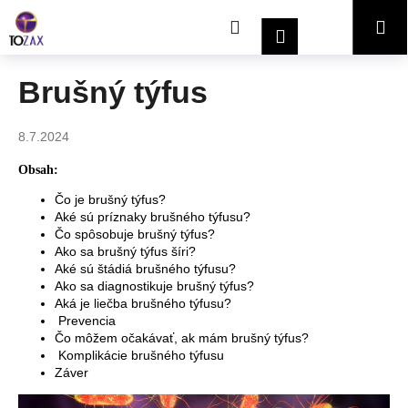
K
Prejsť
Hľadať
Nákupný
Me
na
o
Prihlásenie
obsah
Späť
Späť
š
í
košík
Brušný týfus
Č
k
o
8.7.2024
p
o
Obsah:
t
Čo je brušný týfus?
r
Aké sú príznaky brušného týfusu?
Čo spôsobuje brušný týfus?
e
Ako sa brušný týfus šíri?
b
Aké sú štádiá brušného týfusu?
u
Ako sa diagnostikuje brušný týfus?
Aká je liečba brušného týfusu?
j
Prevencia
e
Čo môžem očakávať, ak mám brušný týfus?
Komplikácie brušného týfusu
t
Záver
e
n