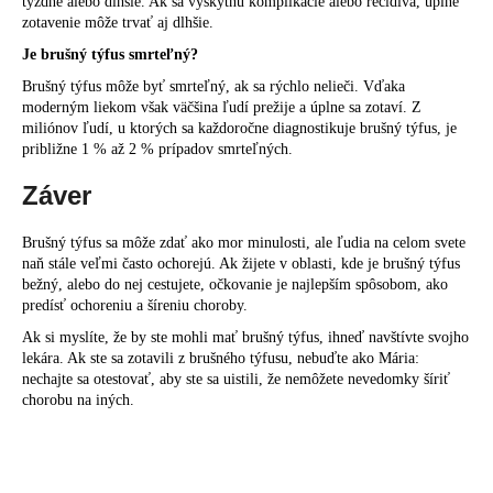
týždne alebo dlhšie. Ak sa vyskytnú komplikácie alebo recidíva, úplné
zotavenie môže trvať aj dlhšie.
Je brušný týfus smrteľný?
Brušný týfus môže byť smrteľný, ak sa rýchlo nelieči. Vďaka
moderným liekom však väčšina ľudí prežije a úplne sa zotaví. Z
miliónov ľudí, u ktorých sa každoročne diagnostikuje brušný týfus, je
približne 1 % až 2 % prípadov smrteľných.
Záver
Brušný týfus sa môže zdať ako mor minulosti, ale ľudia na celom svete
naň stále veľmi často ochorejú. Ak žijete v oblasti, kde je brušný týfus
bežný, alebo do nej cestujete, očkovanie je najlepším spôsobom, ako
predísť ochoreniu a šíreniu choroby.
Ak si myslíte, že by ste mohli mať brušný týfus, ihneď navštívte svojho
lekára. Ak ste sa zotavili z brušného týfusu, nebuďte ako Mária:
nechajte sa otestovať, aby ste sa uistili, že nemôžete nevedomky šíriť
chorobu na iných.