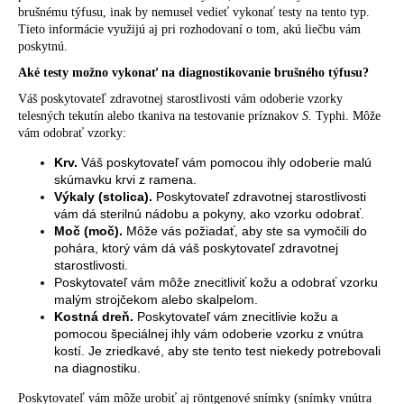
brušnému týfusu, inak by nemusel vedieť vykonať testy na tento typ.
Tieto informácie využijú aj pri rozhodovaní o tom, akú liečbu vám
poskytnú.
Aké testy možno vykonať na diagnostikovanie brušného týfusu?
Váš poskytovateľ zdravotnej starostlivosti vám odoberie vzorky
telesných tekutín alebo tkaniva na testovanie príznakov
S.
Typhi. Môže
vám odobrať vzorky:
Krv.
Váš poskytovateľ vám pomocou ihly odoberie malú
skúmavku krvi z ramena.
Výkaly (stolica).
Poskytovateľ zdravotnej starostlivosti
vám dá sterilnú nádobu a pokyny, ako vzorku odobrať.
Moč (moč).
Môže vás požiadať, aby ste sa vymočili do
pohára, ktorý vám dá váš poskytovateľ zdravotnej
starostlivosti.
Poskytovateľ vám môže znecitliviť kožu a odobrať vzorku
malým strojčekom alebo skalpelom.
Kostná dreň
.
Poskytovateľ vám znecitlivie kožu a
pomocou špeciálnej ihly vám odoberie vzorku z vnútra
kostí. Je zriedkavé, aby ste tento test niekedy potrebovali
na diagnostiku.
Poskytovateľ vám môže urobiť aj röntgenové snímky (snímky vnútra