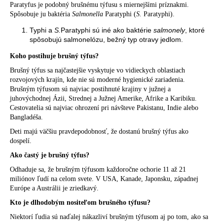
Paratyfus je podobný brušnému týfusu s miernejšími príznakmi.
Spôsobuje ju baktéria
Salmonella
Paratyphi (
S.
Paratyphi).
Typhi a
S.
Paratyphi sú iné ako baktérie
salmonely
, ktoré
spôsobujú salmonelózu, bežný typ otravy jedlom.
Koho postihuje brušný týfus?
Brušný týfus sa najčastejšie vyskytuje vo vidieckych oblastiach
rozvojových krajín, kde nie sú moderné hygienické zariadenia.
Brušným týfusom sú najviac postihnuté krajiny v južnej a
juhovýchodnej Ázii, Strednej a Južnej Amerike, Afrike a Karibiku.
Cestovatelia sú najviac ohrození pri návšteve Pakistanu, Indie alebo
Bangladéša.
Deti majú väčšiu pravdepodobnosť, že dostanú brušný týfus ako
dospelí.
Ako častý je brušný týfus?
Odhaduje sa, že brušným týfusom každoročne ochorie 11 až 21
miliónov ľudí na celom svete. V USA, Kanade, Japonsku, západnej
Európe a Austrálii je zriedkavý.
Kto je dlhodobým nositeľom brušného týfusu?
Niektorí ľudia sú naďalej nákazliví brušným týfusom aj po tom, ako sa