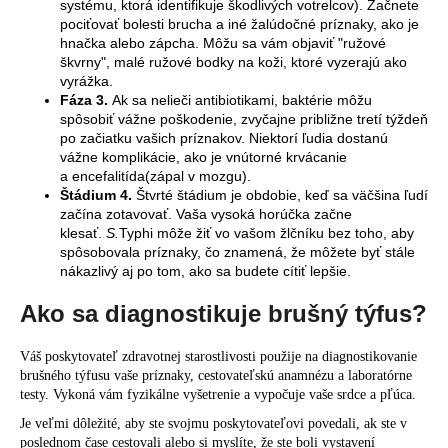
systému, ktorá identifikuje škodlivých votrelcov). Začnete
pociťovať bolesti brucha a iné žalúdočné príznaky, ako je
hnačka alebo zápcha. Môžu sa vám objaviť "ružové
škvrny", malé ružové bodky na koži, ktoré vyzerajú ako
vyrážka.
Fáza 3.
Ak sa nelieči antibiotikami, baktérie môžu
spôsobiť vážne poškodenie, zvyčajne približne tretí týždeň
po začiatku vašich príznakov. Niektorí ľudia dostanú
vážne komplikácie, ako je vnútorné krvácanie
a encefalitída(zápal v mozgu).
Štádium 4.
Štvrté štádium je obdobie, keď sa väčšina ľudí
začína zotavovať. Vaša vysoká horúčka začne
klesať.
S.
Typhi môže žiť vo vašom žlčníku bez toho, aby
spôsobovala príznaky, čo znamená, že môžete byť stále
nákazlivý aj po tom, ako sa budete cítiť lepšie.
Ako sa diagnostikuje brušný týfus?
Váš poskytovateľ zdravotnej starostlivosti použije na diagnostikovanie
brušného týfusu vaše príznaky, cestovateľskú anamnézu a laboratórne
testy. Vykoná vám fyzikálne vyšetrenie a vypočuje vaše srdce a pľúca.
Je veľmi dôležité, aby ste svojmu poskytovateľovi povedali, ak ste v
poslednom čase cestovali alebo si myslíte, že ste boli vystavení