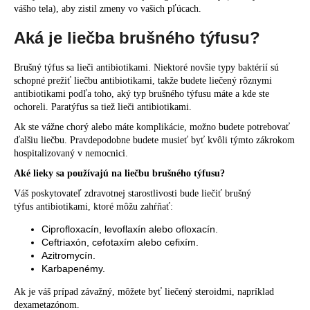
vášho tela), aby zistil zmeny vo vašich pľúcach.
Aká je liečba brušného týfusu?
Brušný týfus sa lieči antibiotikami. Niektoré novšie typy baktérií sú
schopné prežiť liečbu antibiotikami, takže budete liečený rôznymi
antibiotikami podľa toho, aký typ brušného týfusu máte a kde ste
ochoreli. Paratýfus sa tiež lieči antibiotikami.
Ak ste vážne chorý alebo máte komplikácie, možno budete potrebovať
ďalšiu liečbu. Pravdepodobne budete musieť byť kvôli týmto zákrokom
hospitalizovaný v nemocnici.
Aké lieky sa používajú na liečbu brušného týfusu?
Váš poskytovateľ zdravotnej starostlivosti bude liečiť brušný
týfus antibiotikami, ktoré môžu zahŕňať:
Ciprofloxacín, levoflaxín alebo ofloxacín.
Ceftriaxón, cefotaxím alebo cefixím.
Azitromycín.
Karbapenémy.
Ak je váš prípad závažný, môžete byť liečený steroidmi, napríklad
dexametazónom.