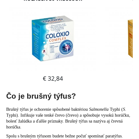
č
a
m
e
Čo je brušný týfus?
Brušný týfus je ochorenie spôsobené baktériou
Salmonella
Typhi (
S
.
Typhi). Infikuje vaše tenké črevo (črevo) a spôsobuje vysokú horúčku,
bolesť žalúdka a ďalšie príznaky. Brušný týfus sa nazýva aj črevná
horúčka.
Spolu s brušným týfusom budete bežne počuť spomínať paratýfus.