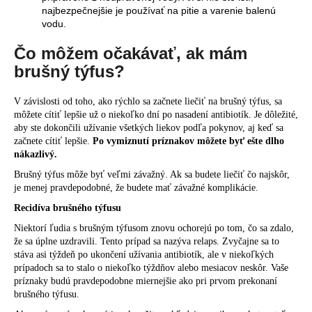
najbezpečnejšie je používať na pitie a varenie balenú
vodu.
Čo môžem očakávať, ak mám
brušný týfus?
V závislosti od toho, ako rýchlo sa začnete liečiť na brušný týfus, sa
môžete cítiť lepšie už o niekoľko dní po nasadení antibiotík. Je dôležité,
aby ste dokončili užívanie všetkých liekov podľa pokynov, aj keď sa
začnete cítiť lepšie.
Po vymiznutí príznakov môžete byť ešte dlho
nákazlivý.
Brušný týfus môže byť veľmi závažný. Ak sa budete liečiť čo najskôr,
je menej pravdepodobné, že budete mať závažné komplikácie.
Recidíva brušného týfusu
Niektorí ľudia s brušným týfusom znovu ochorejú po tom, čo sa zdalo,
že sa úplne uzdravili. Tento prípad sa nazýva relaps. Zvyčajne sa to
stáva asi týždeň po ukončení užívania antibiotík, ale v niekoľkých
prípadoch sa to stalo o niekoľko týždňov alebo mesiacov neskôr. Vaše
príznaky budú pravdepodobne miernejšie ako pri prvom prekonaní
brušného týfusu.