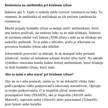
Rezistencia na antibiotiká pri brušnom týfuse
Baktérie ako
S.
Typhi si niekedy môžu vytvoriť rezistenciu na lieky. To
znamená, že antibiotiká už neúčinkujú na ich zničenie (antibiotická
rezistencia).
Mnohé prípady brušného týfusu sa nedajú zničiť antibiotikami, ktoré
sme kedysi používali, ale niektoré lieky na ne stále účinkujú. Niektoré
sú extrémne odolné voči liekom (XDR týfus) a stále na ne účinkuje len
niekoľko antibiotík. To je jeden z dôvodov, prečo je očkovanie na
prevenciu brušného týfusu také dôležité.
Zdravotnícki pracovníci sa obávajú, že ak dostupné lieky prestanú
účinkovať, možno už nebudeme schopní brušný týfus liečiť. Na základe
výsledkov testovania kmeňa budete liečený antibiotikom, ktoré účinkuje
na druh brušného týfusu, ktorý máte.
Ako sa mám o seba starať pri brušnom týfuse?
Aby ste sa o seba postarali, uistite sa, že ste dokončili všetky lieky
podľa predpisu vášho poskytovateľa zdravotnej starostlivosti. Opýtajte
sa svojho poskytovateľa, či je bezpečné užívať nesteroidné
protizápalové lieky (NSAIDS), ako je ibuprofén (Advil® alebo
Motrin®), naproxén sodný (Aleve®) alebo paracetamol (Tylenol®)
proti bolesti alebo horúčke.