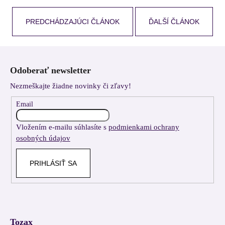
PREDCHÁDZAJÚCI ČLÁNOK
ĎALŠÍ ČLÁNOK
Z
á
Odoberať newsletter
p
Nezmeškajte žiadne novinky či zľavy!
ä
t
Email
i
Vložením e-mailu súhlasíte s
podmienkami ochrany
e
osobných údajov
PRIHLÁSIŤ SA
Tozax