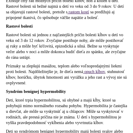
Existuje celý rad možných príčin bolestí kĺbov, nôh a kolien u detí.
á
Rastové bolesti sú bežné najmä u detí vo veku od 3 do 9 rokov. U detí
sa objavujú rastové bolesti, pretože s
rastom kostí
sa predlžujú aj
j
pripojené tkanivá, čo spôsobuje väčšie napätie a bolesť.
s
Rastové bolesti
ť
Rastové bolesti sú jednou z najčastejších príčin bolesti kĺbov u detí vo
?
veku od 3 do 12 rokov. Zvyčajne postihuje nohy, ale môže postihovať
aj ruky a môže byť kŕčovitá, epizodická a silná. Bežne sa vyskytuje
večer alebo v noci a môže dokonca budiť dieťa zo spánku, ale zvyčajne
do rána ustúpi.
Príznaky sa zlepšujú masážou, teplom alebo voľnopredajnými liekmi
HĽADAŤ
proti bolesti. Najdôležitejšie je, že dieťa nemá
opuch kĺbov
, stuhnutosť
kĺbov, horúčku, úbytok hmotnosti ani vyrážku a jeho rast a vývoj nie sú
ovplyvnené.
Syndróm benígnej hypermobility
O
d
Deti, ktoré trpia hypermobilitou, sú ohybné a majú kĺby, ktoré sa
pohybujú mimo normálneho rozsahu pohybu. Hypermobilita je častejšia
p
u dievčat, ale môže sa vyskytnúť aj u chlapcov. Môže sa vyskytovať v
o
rodinách, ale presná príčina nie je známa. U detí s hypermobilitou je
r
vyššia pravdepodobnosť vykĺbenia alebo vyvrtnutia kĺbov.
ú
Deti so syndrómom benígnej hypermobility majú bolesti svalov alebo