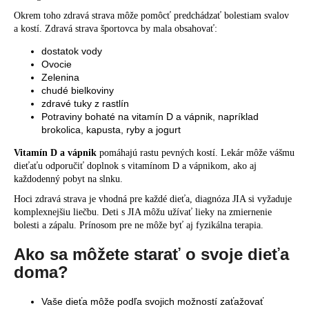
Okrem toho zdravá strava môže pomôcť predchádzať bolestiam svalov
a kostí. Zdravá strava športovca by mala obsahovať:
dostatok vody
Ovocie
Zelenina
chudé bielkoviny
zdravé tuky z rastlín
Potraviny bohaté na vitamín D a vápnik, napríklad
brokolica, kapusta, ryby a jogurt
Vitamín D a vápnik
pomáhajú rastu pevných kostí. Lekár môže vášmu
dieťaťu odporučiť doplnok s vitamínom D a vápnikom, ako aj
každodenný pobyt na slnku.
Hoci zdravá strava je vhodná pre každé dieťa, diagnóza JIA si vyžaduje
komplexnejšiu liečbu. Deti s JIA môžu užívať lieky na zmiernenie
bolesti a zápalu. Prínosom pre ne môže byť aj fyzikálna terapia.
Ako sa môžete starať o svoje dieťa
doma?
Vaše dieťa môže podľa svojich možností zaťažovať