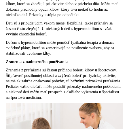
č
kĺbov, ktoré sa zhoršujú pri aktivite alebo v priebehu dňa. Môžu mať
a
dokonca prechodný opuch kĺbov, ktorý trvá niekoľko hodín až
m
niekoľko dní. Príznaky ustúpia po odpočinku.
e
Deti sú s pribúdajúcim vekom menej flexibilné, takže príznaky sa
časom často zlepšujú. U niektorých detí s hypermobilitou sa však
vyvinie chronická bolesť.
Deťom s hypermobilitou môže pomôcť fyzikálna terapia a domáce
cvičebné plány, ktoré sa zameriavajú na posilnenie svalstva, aby sa
stabilizovali uvoľnené kĺby.
Zranenia z nadmerného používania
Zranenia z preťaženia sú častou príčinou bolesti kĺbov u športovcov.
Štipľavosť postihnutej oblasti a zvýšená bolesť pri fyzickej aktivite,
najmä ak zahŕňa opakované pohyby, sú bežnými príznakmi preťaženia.
Pediater vášho dieťaťa môže posúdiť príznaky nadmerného poškodenia
a niektoré deti môžu mať prospech z ďalšieho vyšetrenia u špecialistu
na športovú medicínu.