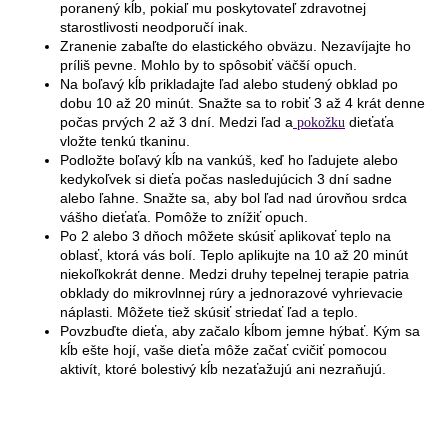
poranený kĺb, pokiaľ mu poskytovateľ zdravotnej
starostlivosti neodporučí inak.
Zranenie zabaľte do elastického obväzu. Nezavíjajte ho
príliš pevne. Mohlo by to spôsobiť väčší opuch.
Na boľavý kĺb prikladajte ľad alebo studený obklad po
dobu 10 až 20 minút. Snažte sa to robiť 3 až 4 krát denne
počas prvých 2 až 3 dní. Medzi ľad a
dieťaťa
pokožku
vložte tenkú tkaninu.
Podložte boľavý kĺb na vankúš, keď ho ľadujete alebo
kedykoľvek si dieťa počas nasledujúcich 3 dní sadne
alebo ľahne. Snažte sa, aby bol ľad nad úrovňou srdca
vášho dieťaťa. Pomôže to znížiť opuch.
Po 2 alebo 3 dňoch môžete skúsiť aplikovať teplo na
oblasť, ktorá vás bolí. Teplo aplikujte na 10 až 20 minút
niekoľkokrát denne. Medzi druhy tepelnej terapie patria
obklady do mikrovlnnej rúry a jednorazové vyhrievacie
náplasti. Môžete tiež skúsiť striedať ľad a teplo.
Povzbuďte dieťa, aby začalo kĺbom jemne hýbať. Kým sa
kĺb ešte hojí, vaše dieťa môže začať cvičiť pomocou
aktivít, ktoré bolestivý kĺb nezaťažujú ani nezraňujú.