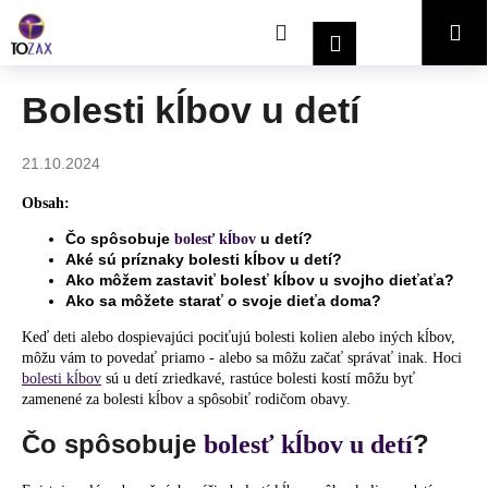
K
Prejsť
Hľadať
Nákupný
Me
na
o
Prihlásenie
obsah
Späť
Späť
š
í
košík
Bolesti kĺbov u detí
Č
k
o
21.10.2024
p
o
Obsah:
t
Čo spôsobuje
u detí?
bolesť kĺbov
r
Aké sú príznaky bolesti kĺbov u detí?
Ako môžem zastaviť bolesť kĺbov u svojho dieťaťa?
e
Ako sa môžete starať o svoje dieťa doma?
b
Keď deti alebo dospievajúci pociťujú bolesti kolien alebo iných kĺbov,
u
môžu vám to povedať priamo - alebo sa môžu začať správať inak. Hoci
j
bolesti kĺbov
sú u detí zriedkavé, rastúce bolesti kostí môžu byť
e
zamenené za bolesti kĺbov a spôsobiť rodičom obavy.
t
Čo spôsobuje
?
bolesť kĺbov u detí
e
n