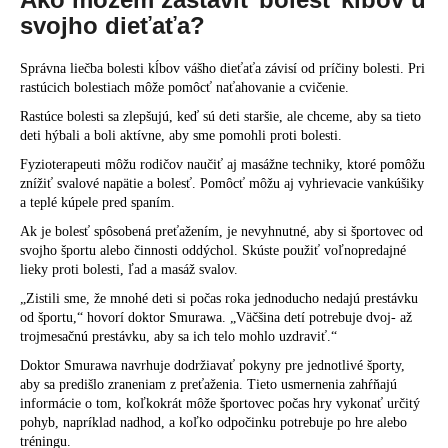
svojho dieťaťa?
Správna liečba bolesti kĺbov vášho dieťaťa závisí od príčiny bolesti. Pri
rastúcich bolestiach môže pomôcť naťahovanie a cvičenie.
Rastúce bolesti sa zlepšujú, keď sú deti staršie, ale chceme, aby sa tieto
deti hýbali a boli aktívne, aby sme pomohli proti bolesti.
Fyzioterapeuti môžu rodičov naučiť aj masážne techniky, ktoré pomôžu
znížiť svalové napätie a bolesť. Pomôcť môžu aj vyhrievacie vankúšiky
a teplé kúpele pred spaním.
Ak je bolesť spôsobená preťažením, je nevyhnutné, aby si športovec od
svojho športu alebo činnosti oddýchol. Skúste použiť voľnopredajné
lieky proti bolesti, ľad a masáž svalov.
„Zistili sme, že mnohé deti si počas roka jednoducho nedajú prestávku
od športu,“ hovorí doktor Smurawa. „Väčšina detí potrebuje dvoj- až
trojmesačnú prestávku, aby sa ich telo mohlo uzdraviť.“
Doktor Smurawa navrhuje dodržiavať pokyny pre jednotlivé športy,
aby sa predišlo zraneniam z preťaženia. Tieto usmernenia zahŕňajú
informácie o tom, koľkokrát môže športovec počas hry vykonať určitý
pohyb, napríklad nadhod, a koľko odpočinku potrebuje po hre alebo
tréningu.