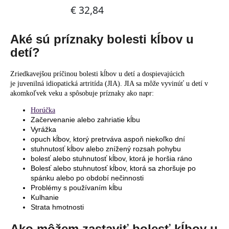
Aké sú príznaky bolesti kĺbov u
detí?
Zriedkavejšou príčinou bolesti kĺbov u detí a dospievajúcich
je juvenilná idiopatická artritída (JIA). JIA sa môže vyvinúť u detí v
akomkoľvek veku a spôsobuje príznaky ako napr:
Horúčka
Začervenanie alebo zahriatie kĺbu
Vyrážka
opuch kĺbov, ktorý pretrváva aspoň niekoľko dní
stuhnutosť kĺbov alebo znížený rozsah pohybu
bolesť alebo stuhnutosť kĺbov, ktorá je horšia ráno
Bolesť alebo stuhnutosť kĺbov, ktorá sa zhoršuje po
spánku alebo po období nečinnosti
Problémy s používaním kĺbu
Kulhanie
Strata hmotnosti
Ako môžem zastaviť bolesť kĺbov u