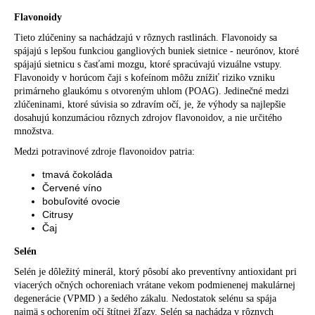
Flavonoidy
Tieto zlúčeniny sa nachádzajú v rôznych rastlinách. Flavonoidy sa
spájajú s lepšou funkciou gangliových buniek sietnice - neurónov, ktoré
spájajú sietnicu s časťami mozgu, ktoré spracúvajú vizuálne vstupy.
Flavonoidy v horúcom čaji s kofeínom môžu znížiť riziko vzniku
primárneho
glaukómu s
otvoreným uhlom (POAG). Jedinečné medzi
zlúčeninami, ktoré súvisia so zdravím očí, je, že výhody sa najlepšie
dosahujú konzumáciou rôznych zdrojov flavonoidov, a nie určitého
množstva.
Medzi potravinové zdroje flavonoidov patria:
tmavá čokoláda
Červené víno
bobuľovité ovocie
Citrusy
Čaj
Selén
Selén je dôležitý minerál, ktorý pôsobí ako preventívny antioxidant pri
viacerých očných ochoreniach vrátane
vekom podmienenej makulárnej
degenerácie (VPMD
) a šedého zákalu. Nedostatok selénu sa spája
najmä s ochorením očí štítnej žľazy. Selén sa nachádza v rôznych