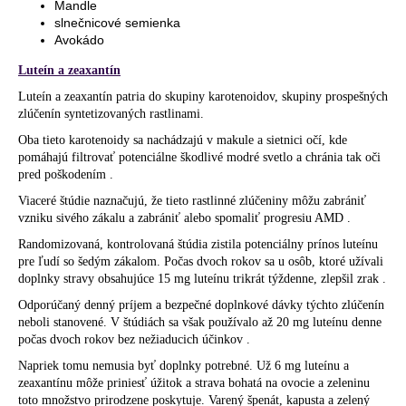
Mandle
slnečnicové semienka
Avokádo
Luteín a zeaxantín
Luteín
a zeaxantín patria do skupiny karotenoidov, skupiny prospešných
zlúčenín syntetizovaných rastlinami.
Oba tieto karotenoidy sa nachádzajú v makule a sietnici očí, kde
pomáhajú filtrovať potenciálne škodlivé modré svetlo a chránia tak oči
pred poškodením .
Viaceré štúdie naznačujú, že tieto rastlinné zlúčeniny môžu zabrániť
vzniku sivého zákalu a zabrániť alebo spomaliť progresiu AMD .
Randomizovaná, kontrolovaná štúdia zistila potenciálny prínos luteínu
pre ľudí so šedým zákalom. Počas dvoch rokov sa u osôb, ktoré užívali
doplnky stravy obsahujúce 15 mg luteínu trikrát týždenne, zlepšil zrak .
Odporúčaný denný príjem a bezpečné doplnkové dávky týchto zlúčenín
neboli stanovené. V štúdiách sa však používalo až 20 mg luteínu denne
počas dvoch rokov bez nežiaducich účinkov .
Napriek tomu nemusia byť doplnky potrebné. Už 6 mg luteínu a
zeaxantínu môže priniesť úžitok a strava bohatá na ovocie a zeleninu
toto množstvo prirodzene poskytuje. Varený špenát, kapusta a zelený