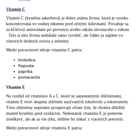
č
a
Vitamín C
m
Vitamín C (kyselina askorbová) je dobre známa živina, ktorá je vysoko
e
koncentrovaná vo vodnej tekutine pred očnými šošovkami. Považuje sa
za kľúčový antioxidant pri prevencii
sivého zákalu
súvisiaceho s vekom
. Telo si túto živinu nedokáže samo vyrobiť, ale ľahko ju nájdete vo
viacerých druhoch ovocia a zeleniny.
Medzi potravinové zdroje vitamínu C patria:
brokolica
Kapusta
paprika
pomaranče
Vitamín E
Na rozdiel od vitamínov A a C, ktoré sú samostatnými zlúčeninami,
vitamín E tvorí skupinu zlúčenín nazývaných tokoferoly a tokotrienoly.
Tieto zlúčeniny nepriamo prospievajú očiam tým, že chránia dôležité
mastné kyseliny pred oxidáciou. Nedostatok vitamínu E je pomerne
zriedkavý, ale ak sa vás týka, môžete ho získať z viacerých potravín.
Medzi potravinové zdroje vitamínu E patria: