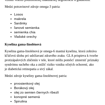
Medzi potravinové zdroje omega-3 patria:
Losos
makrela
Sardinky
ľanové semienka
semienka chia
Vlašské orechy
Kyselina gama-linolénová
Kyselina gama-linolénová je omega-6 mastná kyselina, ktorá zohráva
kľúčovú úlohu pri udržiavaní zdravého zraku. GLA prispieva k tvorbe
protizápalových zlúčenín v tele, ktoré môžu pomôcť zmierniť príznaky
syndrómu suchého oka a znížiť riziko vzniku očných ochorení, ako
je
diabetická retinopatia
a sivý zákal.
Medzi zdroje kyseliny gama-linolénovej patria:
prvosienkový olej
Borákový olej
olej zo semien čiernych ríbezlí
konopné semená
Spirulina