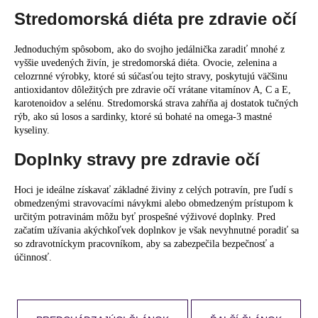
Stredomorská diéta pre zdravie očí
Jednoduchým spôsobom, ako do svojho jedálnička zaradiť mnohé z
vyššie uvedených živín, je
stredomorská diéta
. Ovocie, zelenina a
celozrnné výrobky, ktoré sú súčasťou tejto stravy, poskytujú väčšinu
antioxidantov dôležitých pre zdravie očí vrátane vitamínov A, C a E,
karotenoidov a selénu. Stredomorská strava zahŕňa aj dostatok tučných
rýb, ako sú losos a sardinky, ktoré sú bohaté na omega-3 mastné
kyseliny.
Doplnky stravy pre zdravie očí
Hoci je ideálne získavať základné živiny z celých potravín, pre ľudí s
obmedzenými stravovacími návykmi alebo obmedzeným prístupom k
určitým potravinám
môžu byť prospešné výživové doplnky
. Pred
začatím užívania akýchkoľvek doplnkov je však nevyhnutné poradiť sa
so zdravotníckym pracovníkom, aby sa zabezpečila bezpečnosť a
účinnosť.