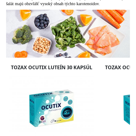
šalát majú obzvlášť vysoký obsah týchto karotenoidov.