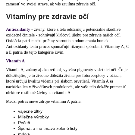
zamerať vo svojej strave, ak vás zaujíma zdravie očí.
á
j
Vitamíny pre zdravie očí
s
ť
Antioxidanty
- živiny, ktoré z tela odstraňujú potenciálne škodlivé
oxidačné činitele - zohrávajú kľúčovú úlohu pre zdravie našich očí.
?
Oxidácia patrí medzi príčiny starnutia a odumierania buniek.
Antioxidanty tento proces spomaľujú rôznymi spôsobmi. Vitamíny A, C
a E patria do tejto kategórie živín.
Vitamín A
HĽADAŤ
Vitamín A, známy aj ako retinol, vytvára pigmenty v sietnici očí. Čo je
dôležitejšie, je to životne dôležitá živina pre fotoreceptory v očiach,
ktoré určujú kvalitu videnia pri slabom osvetlení. Vitamín A sa
nachádza len v živočíšnych produktoch, ale vaše telo dokáže premeniť
niektoré rastlinné živiny na vitamín A.
O
d
Medzi potravinové zdroje vitamínu A patria:
p
vaječné žĺtky
o
Mliečne výrobky
r
Pečeň
ú
Špenát a iné tmavé zelené listy
mrkva