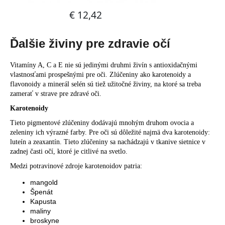
Ďalšie živiny pre zdravie očí
Vitamíny A, C a E nie sú jedinými druhmi živín s antioxidačnými
vlastnosťami prospešnými pre oči. Zlúčeniny ako karotenoidy a
flavonoidy a minerál selén sú tiež užitočné živiny, na ktoré sa treba
zamerať v strave pre zdravé oči.
Karotenoidy
Tieto pigmentové zlúčeniny dodávajú mnohým druhom ovocia a
zeleniny ich výrazné farby. Pre oči sú dôležité najmä dva karotenoidy:
luteín a zeaxantín. Tieto zlúčeniny sa nachádzajú v tkanive sietnice v
zadnej časti očí, ktoré je citlivé na svetlo.
Medzi potravinové zdroje karotenoidov patria:
mangold
Špenát
Kapusta
maliny
broskyne