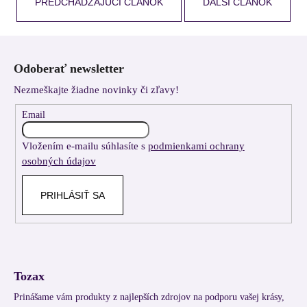
PREDCHÁDZAJÚCI ČLÁNOK
ĎALŠÍ ČLÁNOK
Z
á
Odoberať newsletter
p
Nezmeškajte žiadne novinky či zľavy!
ä
t
Email
i
Vložením e-mailu súhlasíte s
podmienkami ochrany
e
osobných údajov
PRIHLÁSIŤ SA
Tozax
Prinášame vám produkty z najlepších zdrojov na podporu vašej krásy,