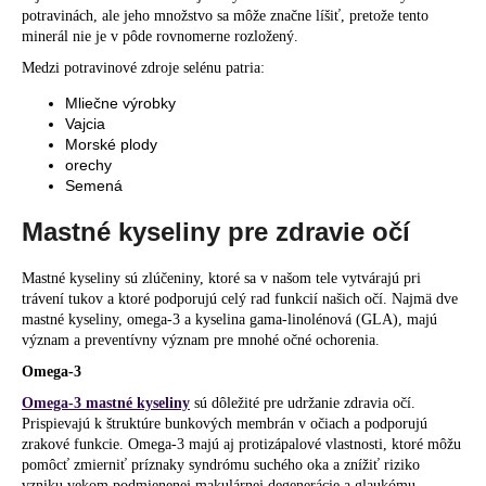
potravinách, ale jeho množstvo sa môže značne líšiť, pretože tento
minerál nie je v pôde rovnomerne rozložený.
Medzi potravinové zdroje selénu patria:
Mliečne výrobky
Vajcia
Morské plody
orechy
Semená
Mastné kyseliny pre zdravie očí
Mastné kyseliny sú zlúčeniny, ktoré sa v našom tele vytvárajú pri
trávení tukov a ktoré podporujú celý rad funkcií našich očí. Najmä dve
mastné kyseliny, omega-3 a kyselina gama-linolénová (GLA), majú
význam a preventívny význam pre mnohé očné ochorenia.
Omega-3
Omega-3 mastné kyseliny
sú dôležité pre udržanie zdravia očí.
Prispievajú k štruktúre bunkových membrán v očiach a podporujú
zrakové funkcie. Omega-3 majú aj
protizápalové vlastnosti
, ktoré môžu
pomôcť zmierniť príznaky
syndrómu suchého oka
a znížiť riziko
vzniku vekom podmienenej makulárnej degenerácie a glaukómu.