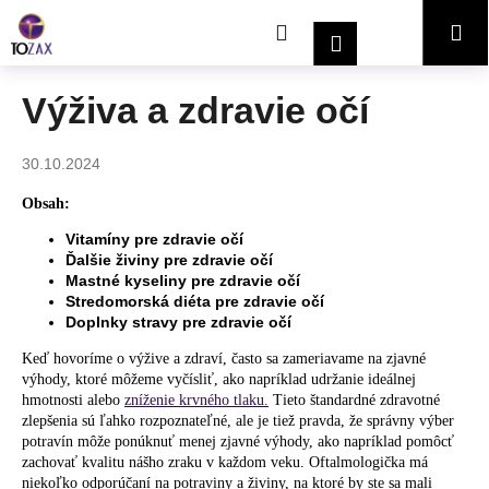
K
Prejsť
Hľadať
Nákupný
Me
na
o
Prihlásenie
obsah
Späť
Späť
š
í
košík
Výživa a zdravie očí
Č
k
o
30.10.2024
p
o
Obsah:
t
Vitamíny pre zdravie očí
r
Ďalšie živiny pre zdravie očí
Mastné kyseliny pre zdravie očí
e
Stredomorská diéta pre zdravie očí
b
Doplnky stravy pre zdravie očí
u
Keď hovoríme o výžive a zdraví, často sa zameriavame na zjavné
j
výhody, ktoré môžeme vyčísliť, ako napríklad udržanie ideálnej
e
hmotnosti alebo
zníženie krvného tlaku.
Tieto štandardné zdravotné
zlepšenia sú ľahko rozpoznateľné, ale je tiež pravda, že správny výber
t
potravín môže ponúknuť menej zjavné výhody, ako napríklad pomôcť
e
zachovať kvalitu nášho zraku v každom veku. Oftalmologička má
n
niekoľko odporúčaní na potraviny a živiny, na ktoré by ste sa mali