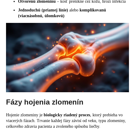
č
Otvorenú zlomeninu
– kosť prenikne cez kožu, hrozí infekcia
a
Jednoduchú (priamej línie)
alebo
komplikovanú
m
(viacnásobnú, úlomkovú)
e
Fázy hojenia zlomenín
Hojenie zlomeniny je
biologicky riadený proces
, ktorý prebieha vo
viacerých fázach. Trvanie každej fázy závisí od veku, typu zlomeniny,
celkového zdravia pacienta a zvoleného spôsobu liečby.