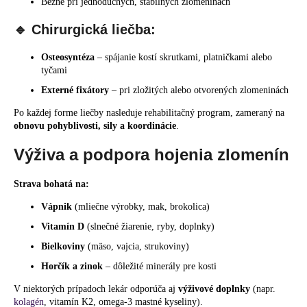
Bežne pri jednoduchých, stabilných zlomeninách
🔹 Chirurgická liečba:
Osteosyntéza
– spájanie kostí skrutkami, platničkami alebo
tyčami
Externé fixátory
– pri zložitých alebo otvorených zlomeninách
Po každej forme liečby nasleduje rehabilitačný program, zameraný na
obnovu pohyblivosti, sily a koordinácie
.
Výživa a podpora hojenia zlomenín
Strava bohatá na:
Vápnik
(mliečne výrobky, mak, brokolica)
Vitamín D
(slnečné žiarenie, ryby, doplnky)
Bielkoviny
(mäso, vajcia, strukoviny)
Horčík a zinok
– dôležité minerály pre kosti
V niektorých prípadoch lekár odporúča aj
výživové doplnky
(napr.
kolagén
, vitamín K2, omega-3 mastné kyseliny).