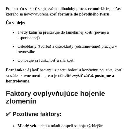
Po tom, čo sa kosť spojí, začína dlhodobý proces
remodelácie
, počas
ktorého sa novovytvorená kosť
formuje do pôvodného tvaru
.
Čo sa deje:
Tvrdý kalus sa prestavuje do lamelárnej kosti (pevnej a
usporiadanej)
Osteoblasty (tvorba) a osteoklasty (odstraňovanie) pracujú v
rovnováhe
Obnovuje sa funkčnosť a sila kosti
Poznámka:
Aj keď pacient už necíti bolesť a končatinu používa, kosť
sa stále aktívne mení – preto je dôležité
zvýšiť záťaž postupne a
kontrolovane
.
Faktory ovplyvňujúce hojenie
zlomenín
✅ Pozitívne faktory:
Mladý vek
– deti a mladí dospelí sa hoja rýchlejšie