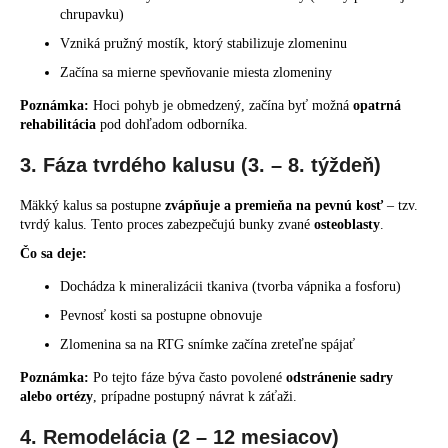
chrupavku)
Vzniká pružný mostík, ktorý stabilizuje zlomeninu
Začína sa mierne spevňovanie miesta zlomeniny
Poznámka:
Hoci pohyb je obmedzený, začína byť možná
opatrná
rehabilitácia
pod dohľadom odborníka.
3. Fáza tvrdého kalusu (3. – 8. týždeň)
Mäkký kalus sa postupne
zvápňuje a premieňa na pevnú kosť
– tzv.
tvrdý kalus. Tento proces zabezpečujú bunky zvané
osteoblasty
.
Čo sa deje:
Dochádza k mineralizácii tkaniva (tvorba vápnika a fosforu)
Pevnosť kosti sa postupne obnovuje
Zlomenina sa na RTG snímke začína zreteľne spájať
Poznámka:
Po tejto fáze býva často povolené
odstránenie sadry
alebo ortézy
, prípadne postupný návrat k záťaži.
4. Remodelácia (2 – 12 mesiacov)