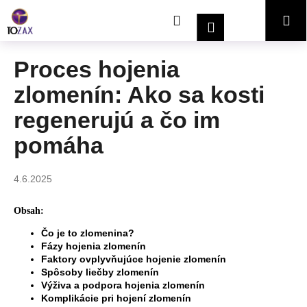
K
Prejsť
Hľadať
Nákupný
Me
na
o
Prihlásenie
obsah
Späť
Späť
š
í
košík
Proces hojenia
Č
k
zlomenín: Ako sa kosti
o
p
regenerujú a čo im
o
pomáha
t
r
e
4.6.2025
b
Obsah:
u
j
Čo je to zlomenina?
Fázy hojenia zlomenín
e
Faktory ovplyvňujúce hojenie zlomenín
t
Spôsoby liečby zlomenín
Výživa a podpora hojenia zlomenín
e
Komplikácie pri hojení zlomenín
n