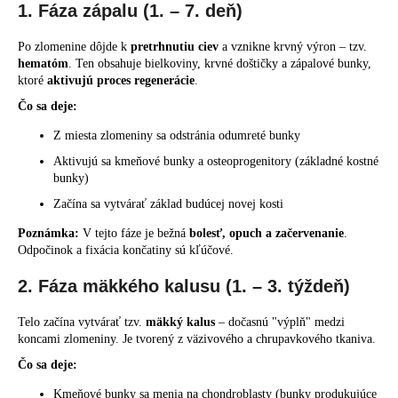
1. Fáza zápalu (1. – 7. deň)
Po zlomenine dôjde k
pretrhnutiu ciev
a vznikne krvný výron – tzv.
hematóm
. Ten obsahuje bielkoviny, krvné doštičky a zápalové bunky,
ktoré
aktivujú proces regenerácie
.
Čo sa deje:
Z miesta zlomeniny sa odstránia odumreté bunky
Aktivujú sa kmeňové bunky a osteoprogenitory (základné kostné
bunky)
Začína sa vytvárať základ budúcej novej kosti
Poznámka:
V tejto fáze je bežná
bolesť, opuch a začervenanie
.
Odpočinok a fixácia končatiny sú kľúčové.
2. Fáza mäkkého kalusu (1. – 3. týždeň)
Telo začína vytvárať tzv.
mäkký kalus
– dočasnú "výplň" medzi
koncami zlomeniny. Je tvorený z väzivového a chrupavkového tkaniva.
Čo sa deje:
Kmeňové bunky sa menia na chondroblasty (bunky produkujúce