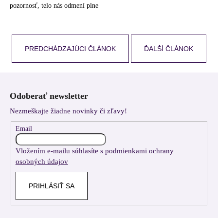
pozornosť, telo nás odmení plne
PREDCHÁDZAJÚCI ČLÁNOK
ĎALŠÍ ČLÁNOK
Z
á
Odoberať newsletter
p
Nezmeškajte žiadne novinky či zľavy!
ä
t
Email
i
Vložením e-mailu súhlasíte s
podmienkami ochrany
e
osobných údajov
PRIHLÁSIŤ SA