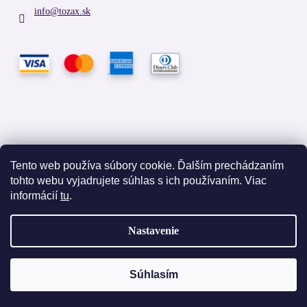
info
@
tozax.sk
Tento web používa súbory cookie. Ďalším prechádzaním
tohto webu vyjadrujete súhlas s ich používaním. Viac
Facebook
informácií
tu
.
Nastavenie
Vytvoril Shoptet
Súhlasím
Copyright 2026
TOZAX
. Všetky práva vyhradené.