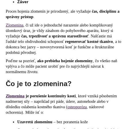
Záver
á
Proces hojenia zlomenín je prirodzený, ale vyžaduje
čas, disciplínu a
j
správny prístup
.
s
Zlomenina
, či už ide o jednoduché narazenie alebo komplikovaný
ť
úlomkový úraz, je vždy zásahom do pohybového aparátu, ktorý si
?
vyžaduje
čas, trpezlivosť a správnu starostlivosť
. Našťastie má
ľudské telo obdivuhodnú schopnosť
regenerovať kostné tkanivo
, a to
dokonca bez jazvy – novovytvorená kosť je funkčne a štrukturálne
podobná pôvodnej.
Poďme sa pozrieť,
ako prebieha hojenie zlomeniny
, čo všetko naň
vplýva a čo môže pacient urobiť pre čo najrýchlejší návrat k
HĽADAŤ
normálnemu životu.
Čo je to zlomenina?
O
Zlomenina
je porušenie kontinuity kosti
, ktoré vzniká pôsobením
d
nadmernej sily – napríklad pri páde, údere, autonehode alebo v
p
dôsledku oslabenia kostného tkaniva (
osteoporóza
, nádorové
o
ochorenia). Môže ísť o:
r
ú
Uzavretú zlomeninu
– bez poranenia kože