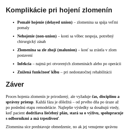
Komplikácie pri hojení zlomenín
Pomalé hojenie (delayed union)
– zlomenina sa spája veľmi
pomaly
Nehojenie (non-union)
– kosti sa vôbec nespoja, potrebný
chirurgický zásah
Zlomenina sa zle zhojí (malunion)
– kosť sa zrástla v zlom
postavení
Infekcia
– najmä pri otvorených zlomeninách alebo po operácii
Znížená funkčnosť kĺbu
– pri nedostatočnej rehabilitácii
Záver
Proces hojenia zlomenín je prirodzený, ale vyžaduje
čas, disciplínu a
správny prístup
. Každá fáza je dôležitá – od prvého dňa po úraze až
po poslednú etapu remodelácie. Najlepšie výsledky sa dosahujú vtedy,
keď pacient
dodržiava liečebný plán, stará sa o výživu, spolupracuje
s odborníkmi a má trpezlivosť
.
Zlomenina síce predstavuje obmedzenie, no ak jej venujeme správnu