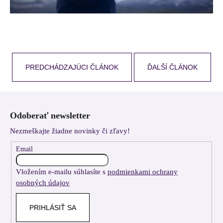
PREDCHÁDZAJÚCI ČLÁNOK
ĎALŠÍ ČLÁNOK
Z
á
Odoberať newsletter
p
Nezmeškajte žiadne novinky či zľavy!
ä
t
Email
i
Vložením e-mailu súhlasíte s
podmienkami ochrany
e
osobných údajov
PRIHLÁSIŤ SA