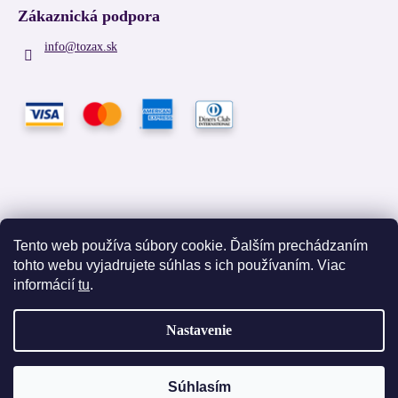
Zákaznická podpora
info
@
tozax.sk
Tento web používa súbory cookie. Ďalším prechádzaním
tohto webu vyjadrujete súhlas s ich používaním. Viac
Facebook
informácií
tu
.
Nastavenie
Vytvoril Shoptet
Súhlasím
Copyright 2026
TOZAX
. Všetky práva vyhradené.