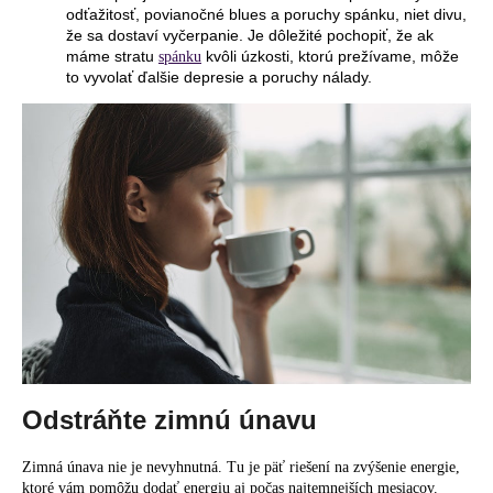
odťažitosť, povianočné blues a poruchy spánku, niet divu,
že sa dostaví vyčerpanie. Je dôležité pochopiť, že ak
máme stratu
kvôli úzkosti, ktorú prežívame, môže
spánku
to vyvolať ďalšie depresie a poruchy nálady.
Odstráňte zimnú únavu
Zimná únava nie je nevyhnutná. Tu je päť riešení na zvýšenie energie,
ktoré vám pomôžu dodať energiu aj počas najtemnejších mesiacov.