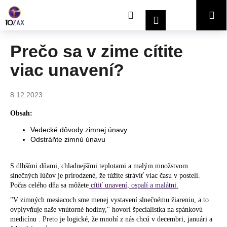
K
Prejsť
Hľadať
Nákupný
Me
na
o
Prihlásenie
obsah
Späť
Späť
š
í
košík
Prečo sa v zime cítite
Č
k
viac unavení?
o
p
o
8.12.2023
t
Obsah:
r
Vedecké dôvody zimnej únavy
e
Odstráňte zimnú únavu
b
u
S dlhšími dňami, chladnejšími teplotami a malým množstvom
j
slnečných lúčov je prirodzené, že túžite stráviť viac času v posteli.
e
Počas celého dňa sa môžete
cítiť unavení, ospalí a malátni.
t
"V zimných mesiacoch sme menej vystavení slnečnému žiareniu, a to
ovplyvňuje naše vnútorné hodiny," hovorí špecialistka na spánkovú
e
medicínu . Preto je logické, že mnohí z nás chcú v decembri, januári a
n