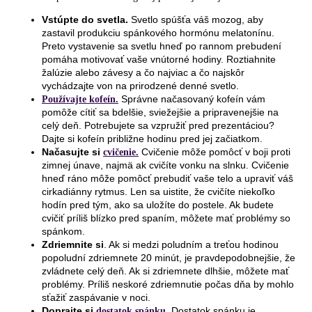
Vstúpte do svetla.
Svetlo spúšťa váš mozog, aby
zastavil produkciu spánkového hormónu melatonínu.
Preto vystavenie sa svetlu hneď po rannom prebudení
pomáha motivovať vaše vnútorné hodiny. Roztiahnite
žalúzie alebo závesy a čo najviac a čo najskôr
vychádzajte von na prirodzené denné svetlo.
Správne načasovaný kofeín vám
Používajte kofeín.
pomôže cítiť sa bdelšie, sviežejšie a pripravenejšie na
celý deň. Potrebujete sa vzpružiť pred prezentáciou?
Dajte si kofeín približne hodinu pred jej začiatkom.
Načasujte si
Cvičenie môže pomôcť v boji proti
cvičenie.
zimnej únave, najmä ak cvičíte vonku na slnku. Cvičenie
hneď ráno môže pomôcť prebudiť vaše telo a upraviť váš
cirkadiánny rytmus. Len sa uistite, že cvičíte niekoľko
hodín pred tým, ako sa uložíte do postele. Ak budete
cvičiť príliš blízko pred spaním, môžete mať problémy so
spánkom.
Zdriemnite si
. Ak si medzi poludním a treťou hodinou
popoludní zdriemnete 20 minút, je pravdepodobnejšie, že
zvládnete celý deň. Ak si zdriemnete dlhšie, môžete mať
problémy. Príliš neskoré zdriemnutie počas dňa by mohlo
sťažiť zaspávanie v noci.
Doprajte si
Dostatok spánku je
dostatok spánku.