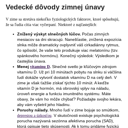
č
Vedecké dôvody zimnej únavy
a
m
e
V zime sa stretáva niekoľko fyziologických faktorov, ktoré spôsobujú,
že sa ľudia cítia viac vyčerpaní. Niektoré z najčastejších:
Znížený výskyt slnečných lúčov.
Počas zimných
mesiacov sa dni skracujú. Nanešťastie, znížená expozícia
slnka môže dramaticky ovplyvniť váš cirkadiánny rytmus,
čo spôsobí, že vaše telo produkuje viac melatonínu (tzv.
spánkového hormónu). Konečný výsledok: Výsledkom je
častejšia únava.
Menej
.
Slnečné svetlo je kľúčovým zdrojom
vitamínu D
vitamínu D. Už pri 10 minútach pobytu na slnku si väčšina
ľudí dokáže vytvoriť dostatok vitamínu D na celý deň. V
zime je však ťažšie získať týchto 10 minút. A keďže
vitamín D je hormón, má obrovský vplyv na náladu,
úroveň energie a funkciu imunitného systému. Máte
obavy, že vám ho môže chýbať? Požiadajte svojho lekára,
aby vám vyšetril jeho hladinu.
Poruchy nálady.
Mnoho ľudí v zime bojuje so smútkom,
. V skutočnosti existuje psychologická
depresiou a úzkosťou
porucha nazývaná sezónna afektívna porucha (SAD),
ktorá opisuje tieto skúsenosti. Ak k tomu pridáme fyzickú