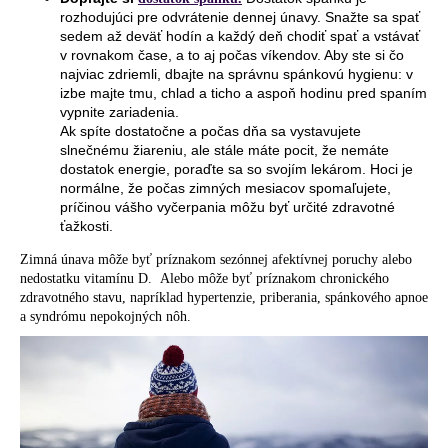
rozhodujúci pre odvrátenie dennej únavy. Snažte sa spať
sedem až deväť hodín a každý deň chodiť spať a vstávať
v rovnakom čase, a to aj počas víkendov. Aby ste si čo
najviac zdriemli, dbajte na správnu spánkovú hygienu: v
izbe majte tmu, chlad a ticho a aspoň hodinu pred spaním
vypnite zariadenia.
Ak spíte dostatočne a počas dňa sa vystavujete
slnečnému žiareniu, ale stále máte pocit, že nemáte
dostatok energie, poraďte sa so svojím lekárom. Hoci je
normálne, že počas zimných mesiacov spomaľujete,
príčinou vášho vyčerpania môžu byť určité zdravotné
ťažkosti.
Zimná únava môže byť príznakom sezónnej afektívnej poruchy alebo
nedostatku vitamínu D. Alebo môže byť príznakom chronického
zdravotného stavu, napríklad hypertenzie, priberania, spánkového apnoe
a syndrómu nepokojných nôh.