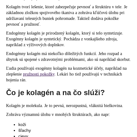
á
Kolagén tvorí lešenie, ktoré zabezpečuje pevnosť a štruktúru v tele. Je
základnou zložkou spojivového tkaniva a zohráva kľúčovú úlohu pri
j
udržiavaní telesných buniek pohromade. Taktiež dodáva pokožke
s
pevnosť a pružnosť.
ť
Endogénny kolagén je prirodzený kolagén, ktorý si telo syntetizuje.
?
Exogénny kolagén je syntetický. Pochádza z vonkajšieho zdroja,
napríklad z výživových doplnkov.
Endogénny kolagén má niekoľko dôležitých funkcií. Jeho rozpad a
úbytok
sú spojené s
zdravotnými problémami, ako sú napríklad skorbut.
Ľudia
používajú
exogénny kolagén na kozmetické účely, napríklad na
HĽADAŤ
zlepšenie
pružnosti pokožky
. Lekári
ho
tiež
používajú
v technikách
hojenia rán.
Čo je kolagén a na čo slúži?
O
d
Kolagén je molekula. Je to pevná, nerozpustná, vláknitá bielkovina.
p
Zohráva významnú úlohu v mnohých štruktúrach, ako napr:
o
r
koži
ú
šľachy
cievy