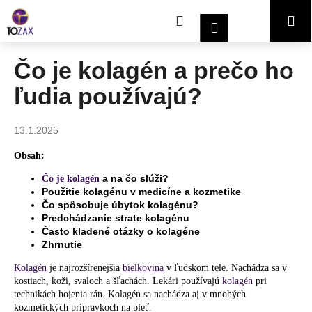
K
Prejsť
Hľadať
Nákupný
Me
na
o
Prihlásenie
obsah
Späť
Späť
š
í
košík
Čo je kolagén a prečo ho
Č
k
ľudia používajú?
o
p
o
13.1.2025
t
Obsah:
r
a na čo slúži?
Čo je kolagén
e
Použitie kolagénu v medicíne a kozmetike
b
Čo spôsobuje úbytok kolagénu?
u
Predchádzanie strate kolagénu
Často kladené otázky o kolagéne
j
Zhrnutie
e
Kolagén
je najrozšírenejšia
bielkovina
v ľudskom tele. Nachádza sa v
t
kostiach, koži, svaloch a šľachách. Lekári používajú
kolagén
pri
e
technikách hojenia rán. Kolagén sa nachádza aj v mnohých
kozmetických prípravkoch na pleť.
n