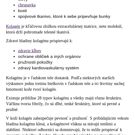
č
chrupavka
a
kosti
m
spojivové tkanivo, ktoré k sebe pripevňuje bunky
e
Kolagén
je
kľúčovou zložkou
extracelulárnej matrice, siete molekúl,
ktorá drží pohromade telesné tkanivá.
Zdravé hladiny kolagénu prispievajú k:
zdravie kĺbov
ochrane obličiek a iných orgánov
pružnosti pokožky
zdravý kardiovaskulárny systém
Kolagénu je v ľudskom tele dostatok. Podľa niektorých starších
výskumov
jednu tretinu
bielkovín v ľudskom tele a tri štvrtiny suchej
hmotnosti kože tvorí kolagén.
Existuje približne
28 typov
kolagénu a všetky majú rôznu štruktúru.
Väčšinu tvoria fibrily, čo sú dlhé, tenké štruktúry, ktoré sú pevné a
pružné.
V koži kolagén zabezpečuje pevnosť a pružnosť. S pribúdajúcim vekom
hladina kolagénu
klesá
, a kolagénové vlákna
sa stávajú
tenšími a
slabšími. Niektorí odborníci sa domnievajú, že to môže prispievať k