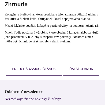
Zhrnutie
Kolagén je bielkovina, ktorú produkuje telo. Zohráva dôležitú úlohu v
štruktúre a funkcii kože, chrupaviek, kostí a spojivového tkaniva.
Medzi lekárske použitia kolagénu patria obväzy na podporu hojenia rán.
Mnohí ľudia používajú výrobky, ktoré obsahujú kolagén alebo zvyšujú
jeho produkciu v tele, aby si zlepšili stav pokožky. Niektoré z nich
môžu byť účinné. Je však potrebný ďalší výskum.
PREDCHÁDZAJÚCI ČLÁNOK
ĎALŠÍ ČLÁNOK
Z
á
Odoberať newsletter
p
Nezmeškajte žiadne novinky či zľavy!
ä