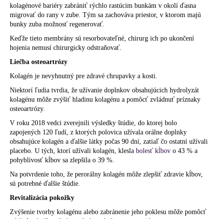
kolagénové bariéry zabrániť rýchlo rastúcim bunkám v okolí ďasna
migrovať do rany v zube. Tým sa zachováva priestor, v ktorom majú
bunky zuba možnosť regenerovať.
Keďže tieto membrány sú resorbovateľné, chirurg ich po ukončení
hojenia nemusí chirurgicky odstraňovať.
Liečba osteoartrózy
Kolagén je nevyhnutný pre zdravé chrupavky a kosti.
Niektorí ľudia tvrdia, že užívanie doplnkov obsahujúcich hydrolyzát
kolagénu
môže zvýšiť
hladinu kolagénu a pomôcť zvládnuť príznaky
osteoartrózy
.
V roku 2018 vedci zverejnili
výsledky
štúdie, do ktorej bolo
zapojených 120 ľudí, z ktorých polovica užívala orálne doplnky
obsahujúce kolagén a ďalšie látky počas 90 dní, zatiaľ čo ostatní užívali
placebo. U tých, ktorí užívali kolagén, klesla
bolesť kĺbov
o 43 % a
pohyblivosť kĺbov sa zlepšila o 39 %.
Na potvrdenie toho, že perorálny kolagén môže zlepšiť zdravie kĺbov,
sú potrebné ďalšie štúdie.
Revitalizácia pokožky
Zvýšenie tvorby kolagénu alebo zabránenie jeho poklesu môže pomôcť