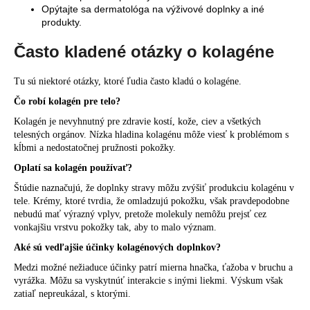
Opýtajte sa dermatológa na výživové doplnky a iné
produkty.
Často kladené otázky o kolagéne
Tu sú niektoré otázky, ktoré ľudia často kladú o kolagéne.
Čo robí kolagén pre telo?
Kolagén je nevyhnutný pre zdravie kostí, kože, ciev a všetkých
telesných orgánov. Nízka hladina kolagénu môže viesť k problémom s
kĺbmi a nedostatočnej pružnosti pokožky.
Oplatí sa kolagén používať?
Štúdie
naznačujú, že doplnky stravy môžu zvýšiť produkciu kolagénu v
tele. Krémy, ktoré tvrdia, že omladzujú pokožku, však pravdepodobne
nebudú mať výrazný vplyv, pretože molekuly nemôžu prejsť cez
vonkajšiu vrstvu pokožky tak, aby to malo význam.
Aké sú vedľajšie účinky kolagénových doplnkov?
Medzi možné
nežiaduce účinky
patrí mierna hnačka, ťažoba v bruchu a
vyrážka. Môžu sa vyskytnúť interakcie s inými liekmi. Výskum však
zatiaľ nepreukázal, s ktorými.