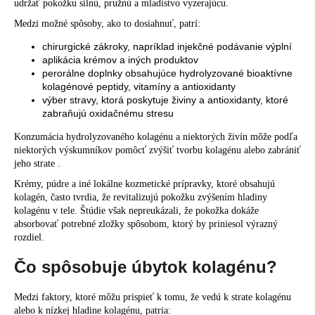
udržať pokožku silnú, pružnú a mladistvo vyzerajúcu.
Medzi možné spôsoby, ako to dosiahnuť, patrí:
chirurgické zákroky, napríklad injekčné podávanie výplní
aplikácia krémov a iných produktov
perorálne doplnky obsahujúce hydrolyzované bioaktívne
kolagénové peptidy, vitamíny a antioxidanty
výber stravy, ktorá poskytuje živiny a antioxidanty, ktoré
zabraňujú oxidačnému stresu
Konzumácia hydrolyzovaného kolagénu a niektorých živín môže podľa
niektorých
výskumníkov
pomôcť zvýšiť tvorbu kolagénu alebo zabrániť
jeho strate .
Krémy, púdre a iné lokálne kozmetické prípravky, ktoré obsahujú
kolagén, často tvrdia, že revitalizujú pokožku zvýšením hladiny
kolagénu v tele. Štúdie však nepreukázali, že pokožka dokáže
absorbovať potrebné zložky spôsobom, ktorý by priniesol výrazný
rozdiel.
Čo spôsobuje úbytok kolagénu?
Medzi faktory, ktoré môžu prispieť k tomu, že vedú k strate kolagénu
alebo k nízkej hladine kolagénu, patria: