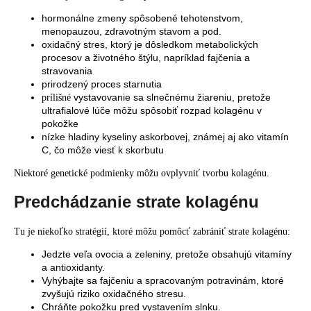
hormonálne zmeny spôsobené tehotenstvom,
menopauzou, zdravotným stavom a pod.
oxidačný stres, ktorý je dôsledkom metabolických
procesov a životného štýlu, napríklad fajčenia a
stravovania
prirodzený proces starnutia
vystavovanie sa slnečnému žiareniu, pretože
prílišné
ultrafialové lúče môžu spôsobiť rozpad kolagénu v
pokožke
nízke hladiny kyseliny askorbovej, známej aj ako vitamín
C, čo môže viesť k skorbutu
Niektoré genetické podmienky môžu ovplyvniť tvorbu kolagénu.
Predchádzanie strate kolagénu
Tu je niekoľko stratégií, ktoré môžu pomôcť zabrániť strate kolagénu:
Jedzte veľa ovocia a zeleniny, pretože obsahujú vitamíny
a antioxidanty.
Vyhýbajte sa fajčeniu a spracovaným potravinám, ktoré
zvyšujú riziko oxidačného stresu.
Chráňte pokožku pred vystavením slnku.