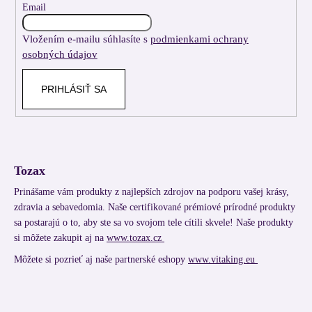
t
Email
i
Vložením e-mailu súhlasíte s
podmienkami ochrany
e
osobných údajov
PRIHLÁSIŤ SA
Tozax
Prinášame vám produkty z najlepších zdrojov na podporu vašej krásy,
zdravia a sebavedomia. Naše certifikované prémiové prírodné produkty
sa postarajú o to, aby ste sa vo svojom tele cítili skvele! Naše produkty
si môžete zakupit aj na
www.tozax.cz
Môžete si pozrieť aj naše partnerské eshopy
www.vitaking.eu