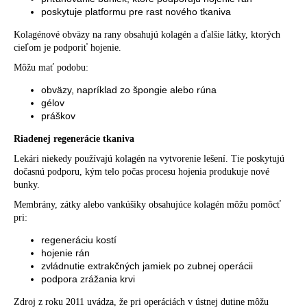
poskytuje platformu pre rast nového tkaniva
Kolagénové obväzy na rany obsahujú kolagén a ďalšie látky, ktorých
cieľom je podporiť hojenie.
Môžu mať podobu:
obväzy, napríklad zo špongie alebo rúna
gélov
práškov
Riadenej regenerácie tkaniva
Lekári niekedy používajú kolagén na vytvorenie lešení. Tie poskytujú
dočasnú podporu, kým telo počas procesu hojenia produkuje nové
bunky.
Membrány, zátky alebo vankúšiky obsahujúce kolagén môžu pomôcť
pri:
regeneráciu kostí
hojenie rán
zvládnutie extrakčných jamiek po zubnej operácii
podpora zrážania krvi
Zdroj z
roku 2011 uvádza, že pri operáciách v ústnej dutine môžu