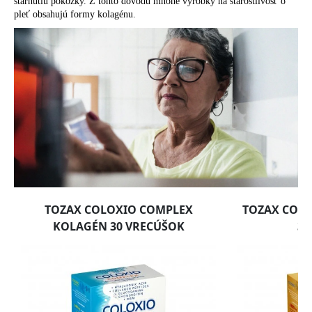
starnutiu pokožky. Z tohto dôvodu mnohé výrobky na starostlivosť o
pleť obsahujú formy kolagénu.