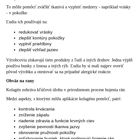
To
môže pomôcť zväčšiť
tkanivá a vyplniť medzery - napríklad vrásky
- v pokožke.
Ľudia ich používajú na:
redukovať vrásky
zlepšiť kontúry pokožky
vyplniť priehlbiny
zlepšiť vzhľad jaziev
Výrobcovia získavajú tieto produkty z ľudí a iných druhov. Jedna výplň
používa bunky z lososa a iných rýb. Ľudia by si mali najprv overiť
pôvod výrobku a otestovať sa na prípadné alergické reakcie.
Obväz na rany
Kolagén zohráva kľúčovú úlohu v prirodzenom procese hojenia rán.
Medzi
aspekty, s ktorými môžu aplikácie kolagénu pomôcť,
patrí:
kontrola krvácania
zníženie zápalu
riadenie zdravia a funkcie krvných ciev
zvýšenie pevnosti tkaniva jazvy
obnovenie pružnosti pokožky
priťahovanie buniek, ktoré podporujú hojenie rán