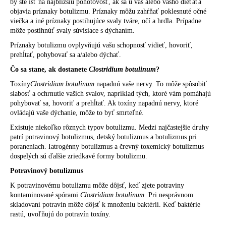
by ste ísť na najbližšiu pohotovosť, ak sa u vás alebo vášho dieťaťa
objavia príznaky botulizmu. Príznaky môžu zahŕňať poklesnuté očné
viečka a iné príznaky postihujúce svaly tváre, očí a hrdla. Prípadne
môže postihnúť svaly súvisiace s dýchaním.
Príznaky botulizmu ovplyvňujú vašu schopnosť vidieť, hovoriť,
prehĺtať, pohybovať sa a/alebo dýchať.
Čo sa stane, ak dostanete
Clostridium botulinum
?
Toxíny
Clostridium botulinum
napadnú vaše nervy. To môže spôsobiť
slabosť a ochrnutie vašich svalov, napríklad tých, ktoré vám pomáhajú
pohybovať sa, hovoriť a prehĺtať. Ak toxíny napadnú nervy, ktoré
ovládajú vaše dýchanie, môže to byť smrteľné.
Existuje niekoľko rôznych typov botulizmu. Medzi najčastejšie druhy
patrí potravinový botulizmus, detský botulizmus a botulizmus pri
poraneniach. Iatrogénny botulizmus a črevný toxemický botulizmus
dospelých sú ďalšie zriedkavé formy botulizmu.
Potravinový botulizmus
K potravinovému botulizmu môže dôjsť, keď zjete potraviny
kontaminované spórami
Clostridium botulinum
. Pri nesprávnom
skladovaní potravín môže dôjsť k množeniu baktérií. Keď baktérie
rastú, uvoľňujú do potravín toxíny.