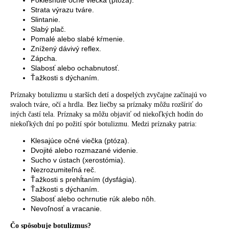
Poklesnuté očné viečka (ptóza).
Strata výrazu tváre.
Slintanie.
Slabý plač.
Pomalé alebo slabé kŕmenie.
Znížený dávivý reflex.
Zápcha.
Slabosť alebo ochabnutosť.
Ťažkosti s dýchaním.
Príznaky botulizmu u starších detí a dospelých zvyčajne začínajú vo
svaloch tváre, očí a hrdla. Bez liečby sa príznaky môžu rozšíriť do
iných častí tela. Príznaky sa môžu objaviť od niekoľkých hodín do
niekoľkých dní po požití spór botulizmu. Medzi príznaky patria:
Klesajúce očné viečka (ptóza).
Dvojité alebo rozmazané videnie.
Sucho v ústach (xerostómia).
Nezrozumiteľná reč.
Ťažkosti s prehĺtaním (dysfágia).
Ťažkosti s dýchaním.
Slabosť alebo ochrnutie rúk alebo nôh.
Nevoľnosť a vracanie.
Čo spôsobuje botulizmus?