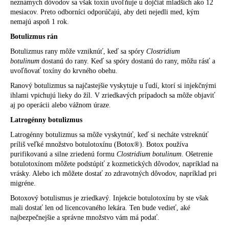
neznámych dôvodov sa však toxín uvoľňuje u dojčiat mladších ako 12
mesiacov. Preto odborníci odporúčajú, aby deti nejedli med, kým
nemajú aspoň 1 rok.
Botulizmus rán
Botulizmus rany môže vzniknúť, keď sa spóry
Clostridium
botulinum
dostanú do rany. Keď sa spóry dostanú do rany, môžu rásť a
uvoľňovať toxíny do krvného obehu.
Ranový botulizmus sa najčastejšie vyskytuje u ľudí, ktorí si injekčnými
ihlami vpichujú lieky do žíl. V zriedkavých prípadoch sa môže objaviť
aj po operácii alebo vážnom úraze.
Latrogénny botulizmus
Latrogénny botulizmus sa môže vyskytnúť, keď si necháte vstreknúť
príliš veľké množstvo botulotoxínu (Botox®). Botox používa
purifikovanú a silne zriedenú formu
Clostridium botulinum
. Ošetrenie
botulotoxínom môžete podstúpiť z kozmetických dôvodov, napríklad na
vrásky. Alebo ich môžete dostať zo zdravotných dôvodov, napríklad pri
migréne.
Botoxový botulismus je zriedkavý. Injekcie botulotoxínu by ste však
mali dostať len od licencovaného lekára. Ten bude vedieť, aké
najbezpečnejšie a správne množstvo vám má podať.