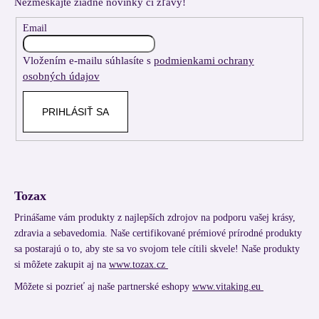
Nezmeškajte žiadne novinky či zľavy!
ä
t
Email
i
Vložením e-mailu súhlasíte s
podmienkami ochrany
e
osobných údajov
PRIHLÁSIŤ SA
Tozax
Prinášame vám produkty z najlepších zdrojov na podporu vašej krásy,
zdravia a sebavedomia. Naše certifikované prémiové prírodné produkty
sa postarajú o to, aby ste sa vo svojom tele cítili skvele! Naše produkty
si môžete zakupit aj na
www.tozax.cz
Môžete si pozrieť aj naše partnerské eshopy
www.vitaking.eu