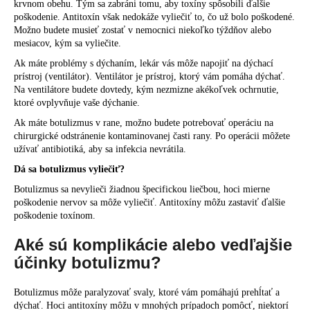
krvnom obehu. Tým sa zabráni tomu, aby toxíny spôsobili ďalšie
poškodenie. Antitoxín však nedokáže vyliečiť to, čo už bolo poškodené.
Možno budete musieť zostať v nemocnici niekoľko týždňov alebo
mesiacov, kým sa vyliečite.
Ak máte problémy s dýchaním, lekár vás môže napojiť na dýchací
prístroj (ventilátor). Ventilátor je prístroj, ktorý vám pomáha dýchať.
Na ventilátore budete dovtedy, kým nezmizne akékoľvek ochrnutie,
ktoré ovplyvňuje vaše dýchanie.
Ak máte botulizmus v rane, možno budete potrebovať operáciu na
chirurgické odstránenie kontaminovanej časti rany. Po operácii môžete
užívať antibiotiká, aby sa infekcia nevrátila.
Dá sa botulizmus vyliečiť?
Botulizmus sa nevylieči žiadnou špecifickou liečbou, hoci mierne
poškodenie nervov sa môže vyliečiť. Antitoxíny môžu zastaviť ďalšie
poškodenie toxínom.
Aké sú komplikácie alebo vedľajšie
účinky botulizmu?
Botulizmus môže paralyzovať svaly, ktoré vám pomáhajú prehĺtať a
dýchať. Hoci antitoxíny môžu v mnohých prípadoch pomôcť, niektorí