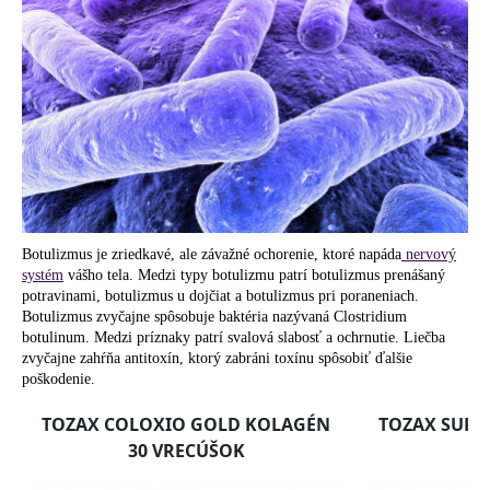
á
j
s
ť
?
HĽADAŤ
Botulizmus je zriedkavé, ale závažné ochorenie, ktoré napáda
nervový
systém
vášho tela. Medzi typy botulizmu patrí botulizmus prenášaný
potravinami, botulizmus u dojčiat a botulizmus pri poraneniach.
Botulizmus zvyčajne spôsobuje baktéria nazývaná Clostridium
botulinum. Medzi príznaky patrí svalová slabosť a ochrnutie. Liečba
O
zvyčajne zahŕňa antitoxín, ktorý zabráni toxínu spôsobiť ďalšie
d
poškodenie.
p
o
r
ú