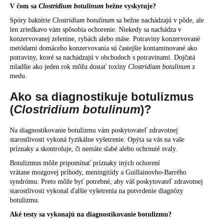
V čom sa
Clostridium botulinum
bežne vyskytuje?
Spóry baktérie
Clostridium botulinum
sa bežne nachádzajú v pôde, ale
len zriedkavo vám spôsobia ochorenie. Niekedy sa nachádza v
konzervovanej zelenine, rybách alebo mäse. Potraviny konzervované
metódami domáceho konzervovania sú častejšie kontaminované ako
potraviny, ktoré sa nachádzajú v obchodoch s potravinami. Dojčatá
mladšie ako jeden rok môžu dostať toxíny
Clostridium botulinum
z
medu.
Ako sa diagnostikuje botulizmus
(
Clostridium botulinum
)?
Na diagnostikovanie botulizmu vám poskytovateľ zdravotnej
starostlivosti vykoná fyzikálne vyšetrenie. Opýta sa vás na vaše
príznaky a skontroluje, či nemáte slabé alebo ochrnuté svaly.
Botulizmus môže pripomínať príznaky iných ochorení
vrátane mozgovej príhody, meningitídy a Guillainovho-Barrého
syndrómu. Preto môže byť potrebné, aby váš poskytovateľ zdravotnej
starostlivosti vykonal ďalšie vyšetrenia na potvrdenie diagnózy
botulizmu.
Aké testy sa vykonajú na diagnostikovanie botulizmu?