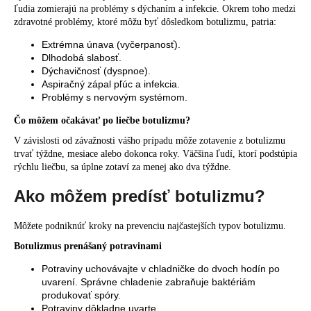
ľudia zomierajú na problémy s dýchaním a infekcie. Okrem toho medzi
zdravotné problémy, ktoré môžu byť dôsledkom botulizmu, patria:
Extrémna únava (vyčerpanosť).
Dlhodobá slabosť.
Dýchavičnosť (dyspnoe).
Aspiračný zápal pľúc a infekcia.
Problémy s nervovým systémom.
Čo môžem očakávať po liečbe botulizmu?
V závislosti od závažnosti vášho prípadu môže zotavenie z botulizmu
trvať týždne, mesiace alebo dokonca roky. Väčšina ľudí, ktorí podstúpia
rýchlu liečbu, sa úplne zotaví za menej ako dva týždne.
Ako môžem predísť botulizmu?
Môžete podniknúť kroky na prevenciu najčastejších typov botulizmu.
Botulizmus prenášaný potravinami
Potraviny uchovávajte v chladničke do dvoch hodín po
uvarení. Správne chladenie zabraňuje baktériám
produkovať spóry.
Potraviny dôkladne uvarte.