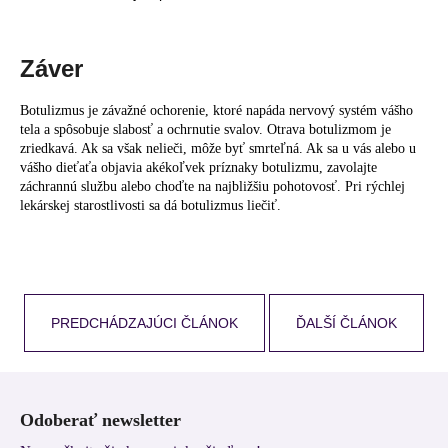
Záver
Botulizmus je závažné ochorenie, ktoré napáda nervový systém vášho
tela a spôsobuje slabosť a ochrnutie svalov. Otrava botulizmom je
zriedkavá. Ak sa však nelieči, môže byť smrteľná. Ak sa u vás alebo u
vášho dieťaťa objavia akékoľvek príznaky botulizmu, zavolajte
záchrannú službu alebo choďte na najbližšiu pohotovosť. Pri rýchlej
lekárskej starostlivosti sa dá botulizmus liečiť.
PREDCHÁDZAJÚCI ČLÁNOK
ĎALŠÍ ČLÁNOK
Z
á
Odoberať newsletter
p