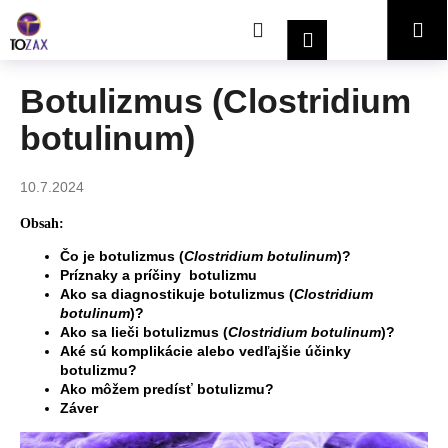
K
Prejsť
Hľadať
Nákupný
Me
na
o
Prihlásenie
obsah
Späť
Späť
š
í
košík
Botulizmus (Clostridium
Č
k
botulinum)
o
p
o
10.7.2024
t
Obsah:
r
Čo je botulizmus (
Clostridium botulinum
)?
e
Príznaky a príčiny botulizmu
b
Ako sa diagnostikuje botulizmus (
Clostridium
u
botulinum
)?
Ako sa lieči botulizmus (
Clostridium botulinum
)?
j
Aké sú komplikácie alebo vedľajšie účinky
e
botulizmu?
Ako môžem predísť botulizmu?
t
Záver
e
n