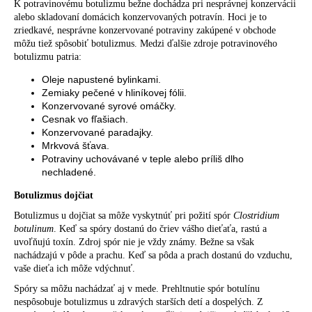
K potravinovému botulizmu bežne dochádza pri nesprávnej konzervácii
alebo skladovaní domácich konzervovaných potravín. Hoci je to
zriedkavé, nesprávne konzervované potraviny zakúpené v obchode
môžu tiež spôsobiť botulizmus. Medzi ďalšie zdroje potravinového
botulizmu patria:
Oleje napustené bylinkami.
Zemiaky pečené v hliníkovej fólii.
Konzervované syrové omáčky.
Cesnak vo fľašiach.
Konzervované paradajky.
Mrkvová šťava.
Potraviny uchovávané v teple alebo príliš dlho
nechladené.
Botulizmus dojčiat
Botulizmus u dojčiat sa môže vyskytnúť pri požití spór
Clostridium
botulinum
. Keď sa spóry dostanú do čriev vášho dieťaťa, rastú a
uvoľňujú toxín. Zdroj spór nie je vždy známy. Bežne sa však
nachádzajú v pôde a prachu. Keď sa pôda a prach dostanú do vzduchu,
vaše dieťa ich môže vdýchnuť.
Spóry sa môžu nachádzať aj v mede. Prehltnutie spór botulínu
nespôsobuje botulizmus u zdravých starších detí a dospelých. Z