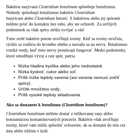
Baktéria nazývaná
Clostridium botulinum
spôsobuje botulizmus.
Niekedy spôsobujú botulizmus baktérie
Clostridium
butyricum
alebo
Clostridium baratii
. S baktériou alebo jej spórami
môžete prísť do kontaktu bez toho, aby ste ochoreli. Za určitých
podmienok sa však spóry môžu vyvíjať a rásť.
Tieto zrelé baktérie potom uvoľňujú toxíny. Keď sa toxíny uvoľnia,
rýchlo sa rozšíria do krvného obehu a naviažu sa na nervy. Botulizmus
vzniká vtedy, keď tieto nervy prestávajú fungovať. Medzi podmienky,
ktoré umožňujú vývoj a rast spór, patria:
Nízka hladina kyslíka alebo jeho nedostatok.
Nízka kyslosť, cukor alebo soľ.
Príliš nízke teploty varenia (ani varenie nemusí zničiť
spóry).
Určité množstvo vody.
Príliš vysoké teploty skladovania.
Ako sa dostanete k botulizmu (
Clostridium botulinum
)?
Clostridium botulinum
môžete dostať z infikovanej rany alebo
konzumáciou kontaminovaných potravín. Baktérie však uvoľňujú
toxíny, ktoré vám môžu spôsobiť ochorenie, ak sa dostanú do tela cez
ústa alebo trhlinu v koži.