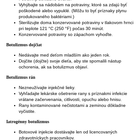
Vyhýbajte sa nádobám na potraviny, ktoré sa zdajú byť
poškodené alebo vypuklé. (Môžu to byť príznaky plynu
produkovaného baktériami.)
Sterilizujte doma konzervované potraviny v tlakovom hrnci
pri teplote 121 °C (250 °F) počas 30 minút.
Konzervované potraviny so zápachom vyhoďte.
Botulizmus dojčiat
Nedávajte med deťom mladším ako jeden rok.
Dojčite (dojčte) svoje dieťa, aby ste spomalili nástup
ochorenia, ak sa botulizmus objaví.
Botulizmus rán
Nezneužívajte injekčné lieky.
Vyhľadajte lekárske ošetrenie rany s príznakmi infekcie
vrátane začervenania, citlivosti, opuchu alebo hnisu.
Rany kontaminované nečistotami a zeminou dôkladne
vyčistite.
Iatrogénny botulizmus
Botoxové injekcie dostávajte len od licencovaných
zdravotníckych pracovníkov.