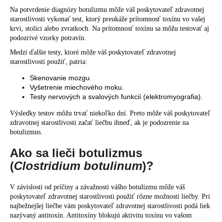
Na potvrdenie diagnózy botulizmu môže váš poskytovateľ zdravotnej
starostlivosti vykonať test, ktorý preukáže prítomnosť toxínu vo vašej
krvi, stolici alebo zvratkoch. Na prítomnosť toxínu sa môžu testovať aj
podozrivé vzorky potravín.
Medzi ďalšie testy, ktoré môže váš poskytovateľ zdravotnej
starostlivosti použiť, patria:
Skenovanie mozgu.
Vyšetrenie miechového moku.
Testy nervových a svalových funkcií (elektromyografia).
Výsledky testov môžu trvať niekoľko dní. Preto môže váš poskytovateľ
zdravotnej starostlivosti začať liečbu ihneď, ak je podozrenie na
botulizmus.
Ako sa lieči botulizmus
(
Clostridium botulinum
)?
V závislosti od príčiny a závažnosti vášho botulizmu môže váš
poskytovateľ zdravotnej starostlivosti použiť rôzne možnosti liečby. Pri
najbežnejšej liečbe vám poskytovateľ zdravotnej starostlivosti podá liek
nazývaný antitoxín. Antitoxíny blokujú aktivitu toxínu vo vašom