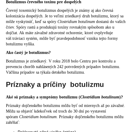
Botulizmus črevného toxínu pre dospelých
Črevný toxemický botulizmus dospelých je známy aj ako črevná
kolonizácia dospelých. Je to veľmi zriedkavý druh botulizmu, ktorý sa
môže vyskytnúť, keď sa spóry
Clostridium botulinum
dostanú do vašich
čriev. Spóry rastú a produkujú toxíny rovnakým spôsobom ako u
dojčiat. Ak máte závažné zdravotné ochorenie, ktoré ovplyvňuje
váš tráviaci systém, môže byť pravdepodobnosť vzniku tejto formy
botulizmu vyššia.
Ako častý je botulizmus?
Botulizmus je zriedkavý. V roku 2018 bolo Centru pre kontrolu a
prevenciu chorôb nahlásených 242 potvrdených prípadov botulizmu.
Väčšina prípadov sa týkala detského botulizmu.
Príznaky a príčiny botulizmu
Aké sú príznaky a symptómy botulizmu (
Clostridium botulinum
)?
Príznaky dojčenského botulizmu môžu byť od miernych až po závažné.
Môžu sa objaviť kdekoľvek od troch do 30 dní po vystavení
spóram
Clostridium botulinum
. Príznaky dojčenského botulizmu môžu
zahŕňať: