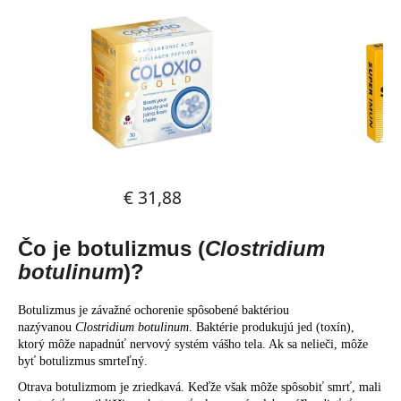
č
a
m
e
Čo je botulizmus (
Clostridium
botulinum
)?
Botulizmus je závažné ochorenie spôsobené baktériou
nazývanou
Clostridium botulinum
. Baktérie produkujú jed (toxín),
ktorý môže napadnúť nervový systém vášho tela. Ak sa nelieči, môže
byť botulizmus smrteľný.
Otrava botulizmom je zriedkavá. Keďže však môže spôsobiť smrť, mali