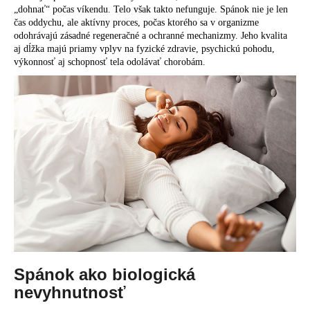
„dohnať“ počas víkendu. Telo však takto nefunguje. Spánok nie je len
á
čas oddychu, ale aktívny proces, počas ktorého sa v organizme
j
odohrávajú zásadné regeneračné a ochranné mechanizmy. Jeho kvalita
aj dĺžka majú priamy vplyv na fyzické zdravie, psychickú pohodu,
s
výkonnosť aj schopnosť tela odolávať chorobám.
ť
?
HĽADAŤ
O
d
p
o
Spánok ako biologická
r
nevyhnutnosť
ú