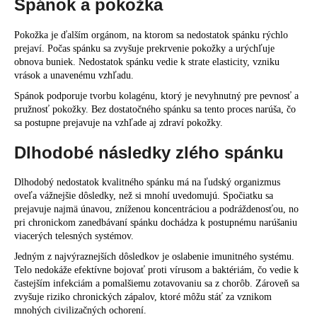
Spánok a pokožka
Pokožka je ďalším orgánom, na ktorom sa nedostatok spánku rýchlo
prejaví. Počas spánku sa zvyšuje prekrvenie pokožky a urýchľuje
obnova buniek. Nedostatok spánku vedie k strate elasticity, vzniku
vrások a unavenému vzhľadu.
Spánok podporuje tvorbu kolagénu, ktorý je nevyhnutný pre pevnosť a
pružnosť pokožky. Bez dostatočného spánku sa tento proces narúša, čo
sa postupne prejavuje na vzhľade aj zdraví pokožky.
Dlhodobé následky zlého spánku
Dlhodobý nedostatok kvalitného spánku má na ľudský organizmus
oveľa vážnejšie dôsledky, než si mnohí uvedomujú. Spočiatku sa
prejavuje najmä únavou, zníženou koncentráciou a podráždenosťou, no
pri chronickom zanedbávaní spánku dochádza k postupnému narúšaniu
viacerých telesných systémov.
Jedným z najvýraznejších dôsledkov je oslabenie imunitného systému.
Telo nedokáže efektívne bojovať proti vírusom a baktériám, čo vedie k
častejším infekciám a pomalšiemu zotavovaniu sa z chorôb. Zároveň sa
zvyšuje riziko chronických zápalov, ktoré môžu stáť za vznikom
mnohých civilizačných ochorení.