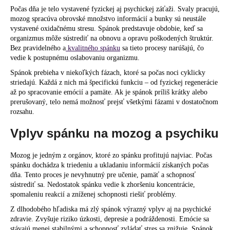
č
Počas dňa je telo vystavené fyzickej aj psychickej záťaži. Svaly pracujú,
a
mozog spracúva obrovské množstvo informácií a bunky sú neustále
m
vystavené oxidačnému stresu. Spánok predstavuje obdobie, keď sa
e
organizmus môže sústrediť na obnovu a opravu poškodených štruktúr.
Bez pravidelného a
kvalitného spánku
sa tieto procesy narúšajú, čo
vedie k postupnému oslabovaniu organizmu.
Spánok prebieha v niekoľkých fázach, ktoré sa počas noci cyklicky
striedajú. Každá z nich má špecifickú funkciu – od fyzickej regenerácie
až po spracovanie emócií a pamäte. Ak je spánok príliš krátky alebo
prerušovaný, telo nemá možnosť prejsť všetkými fázami v dostatočnom
rozsahu.
Vplyv spánku na mozog a psychiku
Mozog je jedným z orgánov, ktoré zo spánku profitujú najviac. Počas
spánku dochádza k triedeniu a ukladaniu informácií získaných počas
dňa. Tento proces je nevyhnutný pre učenie, pamäť a schopnosť
sústrediť sa. Nedostatok spánku vedie k zhoršeniu koncentrácie,
spomaleniu reakcií a zníženej schopnosti riešiť problémy.
Z dlhodobého hľadiska má zlý spánok výrazný vplyv aj na psychické
zdravie. Zvyšuje riziko úzkosti, depresie a podráždenosti. Emócie sa
stávajú menej stabilnými a schopnosť zvládať stres sa znižuje. Spánok