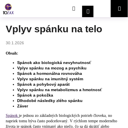
K
Prejsť
Hľadať
Nákupný
Me
na
o
Prihlásenie
obsah
Späť
Späť
š
í
košík
Vplyv spánku na telo
Č
k
o
30.1.2026
p
o
Obsah:
t
Spánok ako biologická nevyhnutnosť
r
Vplyv spánku na mozog a psychiku
Spánok a hormonálna rovnováha
e
Vplyv spánku na imunitný systém
b
Spánok a pohybový aparát
u
Vplyv spánku na metabolizmus a hmotnosť
Spánok a pokožka
j
Dlhodobé následky zlého spánku
e
Záver
t
Spánok
je jednou zo základných biologických potrieb človeka, no
e
napriek tomu býva často podceňovaný. V rýchlom tempe moderného
n
života je spánok často vnímaný ako niečo, čo sa dá skrátiť alebo