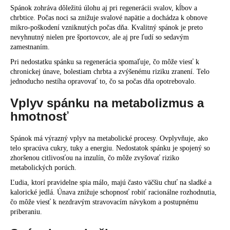
Spánok zohráva dôležitú úlohu aj pri regenerácii svalov, kĺbov a
chrbtice. Počas noci sa znižuje svalové napätie a dochádza k obnove
mikro-poškodení vzniknutých počas dňa. Kvalitný spánok je preto
nevyhnutný nielen pre športovcov, ale aj pre ľudí so sedavým
zamestnaním.
Pri nedostatku spánku sa regenerácia spomaľuje, čo môže viesť k
chronickej únave, bolestiam chrbta a zvýšenému riziku zranení. Telo
jednoducho nestíha opravovať to, čo sa počas dňa opotrebovalo.
Vplyv spánku na metabolizmus a
hmotnosť
Spánok má výrazný vplyv na metabolické procesy. Ovplyvňuje, ako
telo spracúva cukry, tuky a energiu. Nedostatok spánku je spojený so
zhoršenou citlivosťou na inzulín, čo môže zvyšovať riziko
metabolických porúch.
Ľudia, ktorí pravidelne spia málo, majú často väčšiu chuť na sladké a
kalorické jedlá. Únava znižuje schopnosť robiť racionálne rozhodnutia,
čo môže viesť k nezdravým stravovacím návykom a postupnému
priberaniu.