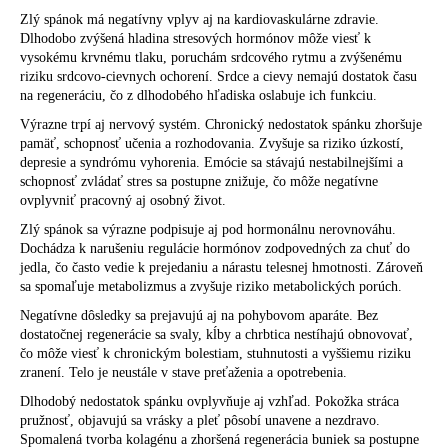
Zlý spánok má negatívny vplyv aj na kardiovaskulárne zdravie.
Dlhodobo zvýšená hladina stresových hormónov môže viesť k
vysokému krvnému tlaku, poruchám srdcového rytmu a zvýšenému
riziku srdcovo-cievnych ochorení. Srdce a cievy nemajú dostatok času
na regeneráciu, čo z dlhodobého hľadiska oslabuje ich funkciu.
Výrazne trpí aj nervový systém. Chronický nedostatok spánku zhoršuje
pamäť, schopnosť učenia a rozhodovania. Zvyšuje sa riziko úzkostí,
depresie a syndrómu vyhorenia. Emócie sa stávajú nestabilnejšími a
schopnosť zvládať stres sa postupne znižuje, čo môže negatívne
ovplyvniť pracovný aj osobný život.
Zlý spánok sa výrazne podpisuje aj pod hormonálnu nerovnováhu.
Dochádza k narušeniu regulácie hormónov zodpovedných za chuť do
jedla, čo často vedie k prejedaniu a nárastu telesnej hmotnosti. Zároveň
sa spomaľuje metabolizmus a zvyšuje riziko metabolických porúch.
Negatívne dôsledky sa prejavujú aj na pohybovom aparáte. Bez
dostatočnej regenerácie sa svaly, kĺby a chrbtica nestíhajú obnovovať,
čo môže viesť k chronickým bolestiam, stuhnutosti a vyššiemu riziku
zranení. Telo je neustále v stave preťaženia a opotrebenia.
Dlhodobý nedostatok spánku ovplyvňuje aj vzhľad. Pokožka stráca
pružnosť, objavujú sa vrásky a pleť pôsobí unavene a nezdravo.
Spomalená tvorba kolagénu a zhoršená regenerácia buniek sa postupne