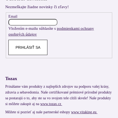
p
Nezmeškajte žiadne novinky či zľavy!
ä
t
Email
i
Vložením e-mailu súhlasíte s
podmienkami ochrany
e
osobných údajov
PRIHLÁSIŤ SA
Tozax
Prinášame vám produkty z najlepších zdrojov na podporu vašej krásy,
zdravia a sebavedomia. Naše certifikované prémiové prírodné produkty
sa postarajú o to, aby ste sa vo svojom tele cítili skvele! Naše produkty
si môžete zakupit aj na
www.tozax.cz
Môžete si pozrieť aj naše partnerské eshopy
www.vitaking.eu