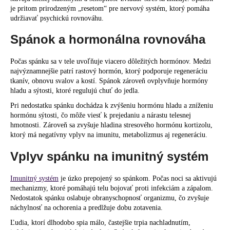
je pritom prirodzeným „resetom“ pre nervový systém, ktorý pomáha
udržiavať psychickú rovnováhu.
Spánok a hormonálna rovnováha
Počas spánku sa v tele uvoľňuje viacero dôležitých hormónov. Medzi
najvýznamnejšie patrí rastový hormón, ktorý podporuje regeneráciu
tkanív, obnovu svalov a kostí. Spánok zároveň ovplyvňuje hormóny
hladu a sýtosti, ktoré regulujú chuť do jedla.
Pri nedostatku spánku dochádza k zvýšeniu hormónu hladu a zníženiu
hormónu sýtosti, čo môže viesť k prejedaniu a nárastu telesnej
hmotnosti. Zároveň sa zvyšuje hladina stresového hormónu kortizolu,
ktorý má negatívny vplyv na imunitu, metabolizmus aj regeneráciu.
Vplyv spánku na imunitný systém
Imunitný systém
je úzko prepojený so spánkom. Počas noci sa aktivujú
mechanizmy, ktoré pomáhajú telu bojovať proti infekciám a zápalom.
Nedostatok spánku oslabuje obranyschopnosť organizmu, čo zvyšuje
náchylnosť na ochorenia a predlžuje dobu zotavenia.
Ľudia, ktorí dlhodobo spia málo, častejšie trpia nachladnutím,