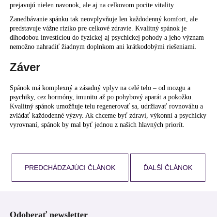
prejavujú nielen navonok, ale aj na celkovom pocite vitality.
Zanedbávanie spánku tak neovplyvňuje len každodenný komfort, ale
predstavuje vážne riziko pre celkové zdravie. Kvalitný spánok je
dlhodobou investíciou do fyzickej aj psychickej pohody a jeho význam
nemožno nahradiť žiadnym doplnkom ani krátkodobými riešeniami.
Záver
Spánok má komplexný a zásadný vplyv na celé telo – od mozgu a
psychiky, cez hormóny, imunitu až po pohybový aparát a pokožku.
Kvalitný spánok umožňuje telu regenerovať sa, udržiavať rovnováhu a
zvládať každodenné výzvy. Ak chceme byť zdraví, výkonní a psychicky
vyrovnaní, spánok by mal byť jednou z našich hlavných priorít.
PREDCHÁDZAJÚCI ČLÁNOK
ĎALŠÍ ČLÁNOK
Z
á
Odoberať newsletter