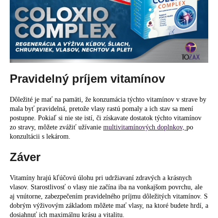
Pravidelný príjem vitamínov
Dôležité je mať na pamäti, že konzumácia týchto vitamínov v strave by
mala byť pravidelná, pretože vlasy rastú pomaly a ich stav sa mení
postupne. Pokiaľ si nie ste istí, či získavate dostatok týchto vitamínov
zo stravy, môžete zvážiť užívanie
multivitamínových doplnkov,
po
konzultácii s lekárom.
Záver
Vitamíny hrajú kľúčovú úlohu pri udržiavaní zdravých a krásnych
vlasov. Starostlivosť o vlasy nie začína iba na vonkajšom povrchu, ale
aj vnútorne, zabezpečením pravidelného príjmu dôležitých vitamínov. S
dobrým výživovým základom môžete mať vlasy, na ktoré budete hrdí, a
dosiahnuť ich maximálnu krásu a vitalitu.