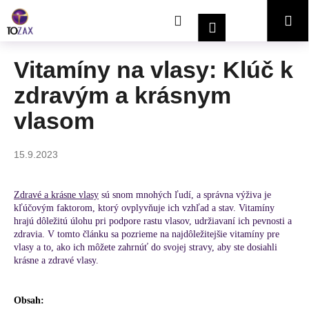
K
Prejsť
Hľadať
Nákupný
Me
na
o
Prihlásenie
obsah
Späť
Späť
š
í
košík
Vitamíny na vlasy: Klúč k
Č
k
zdravým a krásnym
o
p
vlasom
o
t
15.9.2023
r
e
Zdravé a krásne vlasy
sú snom mnohých ľudí, a správna výživa je
b
kľúčovým faktorom, ktorý ovplyvňuje ich vzhľad a stav. Vitamíny
u
hrajú dôležitú úlohu pri podpore rastu vlasov, udržiavaní ich pevnosti a
j
zdravia. V tomto článku sa pozrieme na najdôležitejšie vitamíny pre
vlasy a to, ako ich môžete zahrnúť do svojej stravy, aby ste dosiahli
e
krásne a zdravé vlasy.
t
e
Obsah:
n