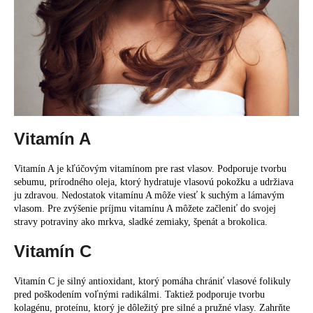
č
a
m
e
Vitamín A
Vitamín A je kľúčovým vitamínom pre rast vlasov. Podporuje tvorbu
sebumu, prírodného oleja, ktorý hydratuje vlasovú pokožku a udržiava
ju zdravou. Nedostatok vitamínu A môže viesť k suchým a lámavým
vlasom. Pre zvýšenie príjmu vitamínu A môžete začleniť do svojej
stravy potraviny ako mrkva, sladké zemiaky, špenát a brokolica.
Vitamín C
Vitamín C je silný antioxidant, ktorý pomáha chrániť vlasové folikuly
pred poškodením voľnými radikálmi. Taktiež podporuje tvorbu
kolagénu, proteínu, ktorý je dôležitý pre silné a pružné vlasy. Zahrňte