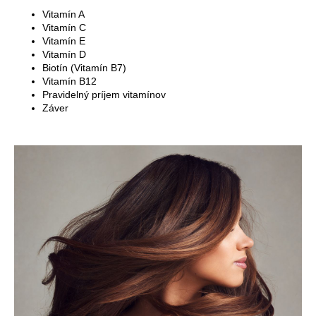
á
Vitamín A
Vitamín C
j
Vitamín E
s
Vitamín D
Biotín (Vitamín B7)
ť
Vitamín B12
?
Pravidelný príjem vitamínov
Záver
HĽADAŤ
O
d
p
o
r
ú