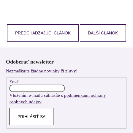
PREDCHÁDZAJÚCI ČLÁNOK
ĎALŠÍ ČLÁNOK
Z
á
Odoberať newsletter
p
Nezmeškajte žiadne novinky či zľavy!
ä
t
Email
i
Vložením e-mailu súhlasíte s
podmienkami ochrany
e
osobných údajov
PRIHLÁSIŤ SA