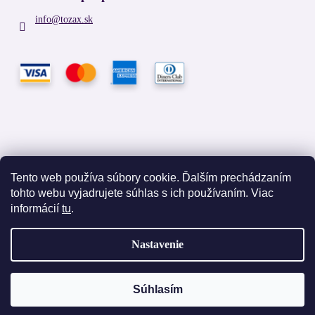
info
@
tozax.sk
Tento web používa súbory cookie. Ďalším prechádzaním
tohto webu vyjadrujete súhlas s ich používaním. Viac
Facebook
informácií
tu
.
Nastavenie
Vytvoril Shoptet
Súhlasím
Copyright 2026
TOZAX
. Všetky práva vyhradené.