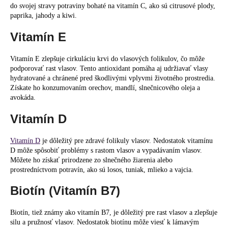
do svojej stravy potraviny bohaté na vitamín C, ako sú citrusové plody,
paprika, jahody a kiwi.
Vitamín E
Vitamín E zlepšuje cirkuláciu krvi do vlasových folikulov, čo môže
podporovať rast vlasov. Tento antioxidant pomáha aj udržiavať vlasy
hydratované a chránené pred škodlivými vplyvmi životného prostredia.
Získate ho konzumovaním orechov, mandlí, slnečnicového oleja a
avokáda.
Vitamín D
Vitamín D
je dôležitý pre zdravé folikuly vlasov. Nedostatok vitamínu
D môže spôsobiť problémy s rastom vlasov a vypadávaním vlasov.
Môžete ho získať prirodzene zo slnečného žiarenia alebo
prostredníctvom potravín, ako sú losos, tuniak, mlieko a vajcia.
Biotín (Vitamín B7)
Biotín, tiež známy ako vitamín B7, je dôležitý pre rast vlasov a zlepšuje
silu a pružnosť vlasov. Nedostatok biotínu môže viesť k lámavým