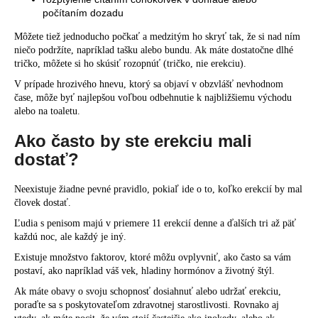
počítaním dozadu
Môžete tiež jednoducho počkať a medzitým ho skryť tak, že si nad ním
niečo podržíte, napríklad tašku alebo bundu. Ak máte dostatočne dlhé
tričko, môžete si ho skúsiť rozopnúť (tričko, nie erekciu).
V prípade hrozivého hnevu, ktorý sa objaví v obzvlášť nevhodnom
čase, môže byť najlepšou voľbou odbehnutie k najbližšiemu východu
alebo na toaletu.
Ako často by ste erekciu mali
dostať?
Neexistuje žiadne pevné pravidlo, pokiaľ ide o to, koľko erekcií by mal
človek dostať.
Ľudia s penisom majú v priemere
11 erekcií
denne a ďalších
tri až päť
každú noc, ale každý je iný.
Existuje množstvo faktorov, ktoré môžu ovplyvniť, ako často sa vám
postaví, ako napríklad váš vek, hladiny hormónov a životný štýl.
Ak máte obavy o svoju schopnosť dosiahnuť alebo udržať erekciu,
poraďte sa s poskytovateľom zdravotnej starostlivosti. Rovnako aj