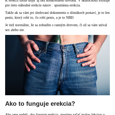
č
K erekcii môže dôjsť aj bez konkrétneho dôvodu. V skutočnosti existuje
a
pre tieto
náhodné erekcie
názov : spontánna erekcia.
m
Takže ak sa vám pri sledovaní dokumentu o slimákoch postaví, je to len
e
penis, ktorý robí to, čo robí penis, a je to NBD.
Je tiež normálne, že sa zobudíte s
ranným drevom
, či už sa vám sníval
sex alebo nie.
Ako to funguje erekcia?
Aby sme vedeli, ako funguje erekcia, musíme začať malou lekciou o