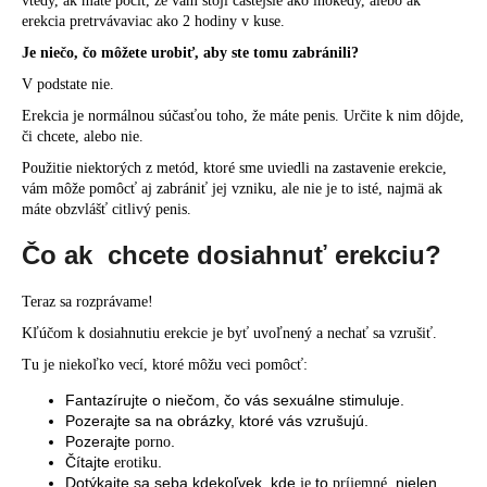
vtedy, ak máte pocit, že vám stojí častejšie ako inokedy, alebo ak
erekcia
pretrváva
viac ako 2 hodiny v kuse.
Je niečo, čo môžete urobiť, aby ste tomu zabránili?
V podstate nie.
Erekcia je normálnou súčasťou toho, že máte penis. Určite k nim dôjde,
či chcete, alebo nie.
Použitie niektorých z metód, ktoré sme uviedli na
zastavenie erekcie
,
vám môže pomôcť aj zabrániť jej vzniku, ale nie je to isté, najmä ak
máte obzvlášť
citlivý
penis.
Čo ak chcete dosiahnuť erekciu?
Teraz sa rozprávame!
Kľúčom k dosiahnutiu erekcie je byť uvoľnený a nechať sa
vzrušiť
.
Tu je niekoľko vecí, ktoré môžu veci pomôcť:
Fantazírujte o niečom, čo vás sexuálne stimuluje.
Pozerajte sa na obrázky, ktoré vás vzrušujú.
Pozerajte
.
porno
Čítajte
.
erotiku
Dotýkajte sa seba kdekoľvek, kde
to
, nielen
je
príjemné