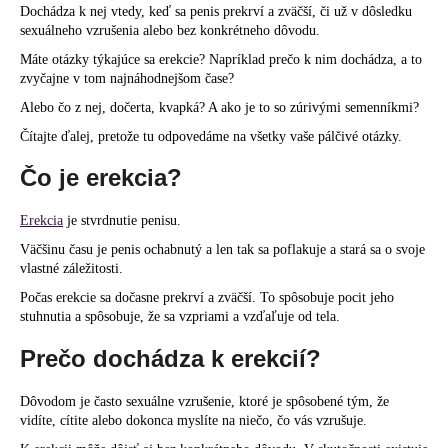
Dochádza k nej vtedy, keď sa penis prekrví a zväčší, či už v dôsledku
á
sexuálneho vzrušenia alebo bez konkrétneho dôvodu.
j
Máte otázky týkajúce sa erekcie? Napríklad prečo k nim dochádza, a to
s
zvyčajne v tom najnáhodnejšom čase?
ť
Alebo čo z nej, dočerta, kvapká? A ako je to so zúrivými semenníkmi?
?
Čítajte ďalej, pretože tu odpovedáme na všetky vaše pálčivé otázky.
Čo je erekcia?
Erekcia
je stvrdnutie penisu.
HĽADAŤ
Väčšinu času je penis
ochabnutý
a len tak sa poflakuje a stará sa o svoje
vlastné záležitosti.
Počas erekcie sa dočasne prekrví a zväčší. To spôsobuje pocit jeho
O
stuhnutia a spôsobuje, že sa vzpriami a vzďaľuje od tela.
d
Prečo dochádza k erekcií?
p
o
Dôvodom je často sexuálne vzrušenie, ktoré je spôsobené tým, že
r
vidíte, cítite alebo dokonca myslíte na niečo, čo
vás vzrušuje
.
ú