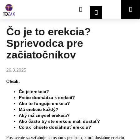
K
Prejsť
Hľadať
Nákupný
Me
na
o
Prihlásenie
obsah
Späť
Späť
š
í
košík
Čo je to erekcia?
Č
k
Sprievodca pre
o
p
začiatočníkov
o
t
26.3.2025
r
e
Obsah:
b
Čo je erekcia?
Prečo dochádza k erekcií?
u
Ako to funguje erekcia?
j
Má erekciu každý?
e
Aký má zmysel erekcia?
Ako často by ste erekciu mali dostať?
t
Čo ak chcete dosiahnuť erekciu?
e
Postavenie sa vzťahuje na osobu s penisom, ktorá dosiahne erekciu.
n