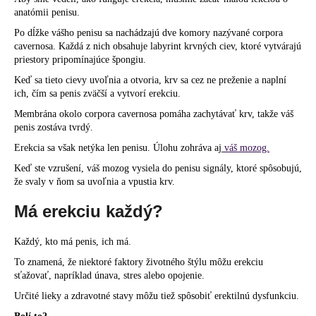
anatómii penisu
.
Po dĺžke vášho penisu sa nachádzajú dve komory nazývané
corpora
cavernosa
. Každá z nich obsahuje labyrint krvných ciev, ktoré vytvárajú
priestory pripomínajúce špongiu.
Keď sa tieto cievy uvoľnia a otvoria, krv sa cez ne preženie a naplní
ich, čím sa penis zväčší a vytvorí erekciu.
Membrána okolo corpora cavernosa pomáha zachytávať krv, takže váš
penis zostáva tvrdý.
Erekcia sa však netýka len penisu. Úlohu zohráva aj
váš mozog.
Keď ste vzrušení, váš mozog vysiela do
penisu
signály, ktoré spôsobujú,
že svaly v ňom sa uvoľnia a vpustia krv.
Má erekciu každý?
Každý, kto má penis, ich má.
To znamená, že niektoré faktory životného štýlu môžu erekciu
sťažovať, napríklad únava, stres alebo
opojenie
.
Určité lieky a zdravotné stavy môžu tiež spôsobiť
erektilnú dysfunkciu
.