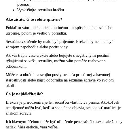
penisu.
Vyskúšajte
.
sexuálnu hračku
Ako zistíte, či to robíte správne?
Pokiaľ to vám - alebo niekomu inému - nespôsobuje bolesť alebo
utrpenie, potom je všetko v poriadku.
Sexuálne vzrušenie by malo byť príjemné. Erekcia by nemala byť
zdrojom nepohodlia alebo pocitu viny.
Ak vás trápia vaše erekcie alebo bojujete s negatívnymi pocitmi
týkajúcimi sa vašej sexuality, možno vám pomôže rozhovor s
odborníkom.
Môžete sa obrátiť na svojho poskytovateľa primárnej zdravotnej
starostlivosti alebo nájsť odborníka na sexuálne zdravie vo svojom
okolí.
Čo je najdôležitejšie?
Erekcia je prirodzená a je len súčasťou vlastníctva penisu. Akokoľvek
nepríjemné môžu byť, keď sa spontánne objavia, schopnosť mať ich je
znakom
zdravia
.
Ich hlavným účelom môže byť uľahčenie penetračného sexu, ale žiadny
nátlak. Vaša erekcia, vaša voľba.