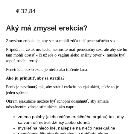
Aký má zmysel erekcia?
Zmyslom erekcie je, aby ste sa mohli zúčastniť penetračného sexu.
Pripúšťam, že ak nechcete, nemusíte mať penetračný sex, ale aby ste ho
tam mohli dostať - či už
ide
o vagínu alebo análny otvor -, musíte byť
aspoň trochu tvrdý.
Penetrácia bez erekcie je niečo ako tlačenie lana.
Ako ju prinútiť, aby sa stratila?
Penis je navrhnutý tak, aby stratil erekciu po ejakulácii, takže to je
jeden spôsob.
Okrem ejakulácie môžete byť schopní dosiahnuť, aby zmizla
odstránením zdroja stimulácie, ako napr:
zmena polohy (alebo vášho erekčného orgánu) tak, aby
sa vám oň netreli džínsy alebo stehná
myslieť na niečo iné, najlepšie na niečo nesexuálne
rozptýlenie čítaním čohokoľvek v dohľade alebo