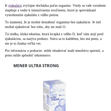
K
ejakulácii
zvyčajne dochádza počas
orgazmu
. Vtedy sa vaše vzrušenie
stupňuje a vedie k intenzívnemu uvoľneniu, ktoré je sprevádzané
vystreknutím ejakulátu z vášho penisu.
To znamená, že je možné dosiahnuť orgazmus
bez
ejakulácie. Je tiež
možné ejakulovať bez toho, aby ste mali O.
Tá riedka, klzká tekutina, ktorá kvapká z vášho D, keď vám stojí pred
ejakuláciou, sa nazýva prekurz. Stáva sa to každému, kto má penis, a
nie je to žiadna veľká vec.
Pre informáciu o prekurze: môže obsahovať malé množstvo spermií, a
preto môže
spôsobiť tehotenstvo
.