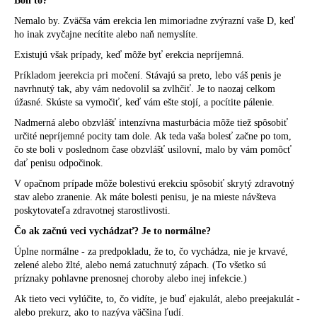
Bolí to?
Nemalo by. Zväčša vám erekcia len mimoriadne zvýrazní vaše D, keď
ho inak zvyčajne necítite alebo naň nemyslíte.
Existujú však prípady, keď môže byť erekcia nepríjemná.
Príkladom je
erekcia pri močení
. Stávajú sa preto, lebo váš penis je
navrhnutý tak, aby vám nedovolil sa zvlhčiť. Je to naozaj celkom
úžasné. Skúste sa vymočiť, keď vám ešte stojí, a pocítite pálenie.
Nadmerná alebo obzvlášť intenzívna
masturbácia
môže tiež spôsobiť
určité
nepríjemné pocity
tam dole. Ak teda vaša bolesť začne po tom,
čo ste boli v poslednom čase obzvlášť usilovní, malo by vám pomôcť
dať penisu odpočinok.
V opačnom prípade môže bolestivú erekciu spôsobiť skrytý zdravotný
stav alebo zranenie. Ak máte
bolesti penisu
, je na mieste návšteva
poskytovateľa zdravotnej starostlivosti.
Čo ak začnú veci vychádzať?
Je to normálne?
Úplne normálne - za predpokladu, že to, čo
vychádza
, nie je krvavé,
zelené alebo žlté, alebo nemá zatuchnutý zápach. (To všetko sú
príznaky pohlavne prenosnej choroby
alebo inej infekcie.)
Ak tieto veci vylúčite, to, čo vidíte, je buď ejakulát, alebo preejakulát -
alebo prekurz, ako to nazýva väčšina ľudí.