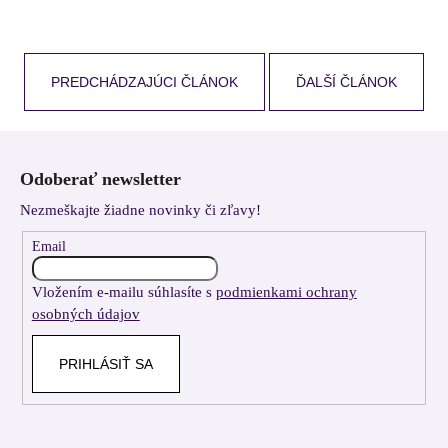
PREDCHÁDZAJÚCI ČLÁNOK
ĎALŠÍ ČLÁNOK
Z
á
Odoberať newsletter
p
Nezmeškajte žiadne novinky či zľavy!
ä
t
Email
i
Vložením e-mailu súhlasíte s
podmienkami ochrany
e
osobných údajov
PRIHLÁSIŤ SA