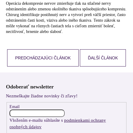
Operácia dekompresie nervov zmierňuje tlak na stlačené nervy
odstránením alebo zmenou okolitého tkaniva spôsobujúceho kompresiu.
Chirurg identifikuje postihnutý nerv a vytvorí preň väčší priestor, často
odstránením časti kosti, väziva alebo iného tkaniva. Tento zákrok sa
môže vykonať na rôznych častiach tela s cieľom zmierniť bolesť,
necitlivosť, brnenie alebo slabosť.
PREDCHÁDZAJÚCI ČLÁNOK
ĎALŠÍ ČLÁNOK
Z
á
Odoberať newsletter
p
Nezmeškajte žiadne novinky či zľavy!
ä
t
Email
i
Vložením e-mailu súhlasíte s
podmienkami ochrany
e
osobných údajov