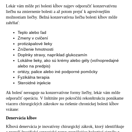
Lekár vám môže pri bolesti kĺbov najprv odporučiť konzervatívnu
liečbu na zmiernenie bolesti a až potom prejsť k agresívnejším
možnostiam liečby. Bežná konzervatívna liečba bolesti kĺbov môže
zahŕňať:
Teplo alebo ľad
Zmeny v cvičení
protizápalové lieky
Zníženie hmotnosti
Doplnky stravy, napríklad glukozamín
Lokálne lieky, ako sú krémy alebo gély (voľnopredajné
alebo na predpis)
ortézy, palice alebo iné podporné pomôcky
Fyzikálna terapia
Steroidné injekcie
Ak bolesť nereaguje na konzervatívne formy liečby, lekár vám môže
odporučiť operáciu. V Inštitúte pre pokročilú rekonštrukciu ponúkame
viacero chirurgických zákrokov na riešenie chronickej bolesti kĺbov
vrátane:
Denervácia kĺbov
Kĺbová denervácia je inovatívny chirurgický zákrok, ktorý identifikuje