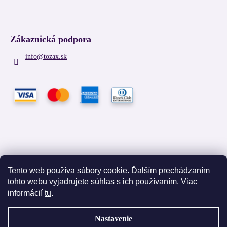
Zákaznická podpora
info
@
tozax.sk
Tento web používa súbory cookie. Ďalším prechádzaním
tohto webu vyjadrujete súhlas s ich používaním. Viac
Facebook
informácií
tu
.
Nastavenie