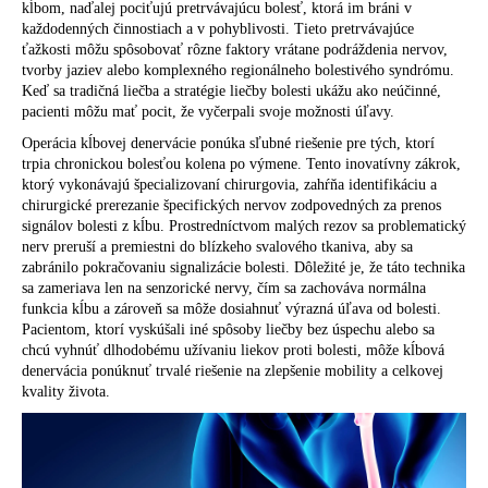
kĺbom, naďalej pociťujú pretrvávajúcu bolesť, ktorá im bráni v
á
každodenných činnostiach a v pohyblivosti. Tieto pretrvávajúce
j
ťažkosti môžu spôsobovať rôzne faktory vrátane podráždenia nervov,
tvorby jaziev alebo komplexného regionálneho bolestivého syndrómu.
s
Keď sa tradičná liečba a stratégie liečby bolesti ukážu ako neúčinné,
ť
pacienti môžu mať pocit, že vyčerpali svoje možnosti úľavy.
?
Operácia kĺbovej denervácie ponúka sľubné riešenie pre tých, ktorí
trpia chronickou bolesťou kolena po výmene. Tento inovatívny zákrok,
ktorý vykonávajú špecializovaní chirurgovia, zahŕňa identifikáciu a
chirurgické prerezanie špecifických nervov zodpovedných za prenos
signálov bolesti z kĺbu. Prostredníctvom malých rezov sa problematický
nerv preruší a premiestni do blízkeho svalového tkaniva, aby sa
HĽADAŤ
zabránilo pokračovaniu signalizácie bolesti. Dôležité je, že táto technika
sa zameriava len na senzorické nervy, čím sa zachováva normálna
funkcia kĺbu a zároveň sa môže dosiahnuť výrazná úľava od bolesti.
Pacientom, ktorí vyskúšali iné spôsoby liečby bez úspechu alebo sa
O
chcú vyhnúť dlhodobému užívaniu liekov proti bolesti, môže kĺbová
d
denervácia ponúknuť trvalé riešenie na zlepšenie mobility a celkovej
p
kvality života.
o
r
ú