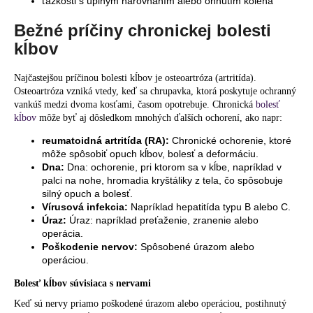
ťažkosti s úplným narovnaním alebo ohnutím kolena
Bežné príčiny chronickej bolesti
kĺbov
Najčastejšou príčinou bolesti kĺbov je osteoartróza (artritída).
Osteoartróza vzniká vtedy, keď sa chrupavka, ktorá poskytuje ochranný
vankúš medzi dvoma kosťami, časom opotrebuje. Chronická
bolesť
kĺbov
môže byť aj dôsledkom mnohých ďalších ochorení, ako napr:
reumatoidná artritída (RA):
Chronické ochorenie, ktoré
môže spôsobiť opuch kĺbov, bolesť a deformáciu.
Dna:
Dna: ochorenie, pri ktorom sa v kĺbe, napríklad v
palci na nohe, hromadia kryštáliky z tela, čo spôsobuje
silný opuch a bolesť.
Vírusová infekcia:
Napríklad hepatitída typu B alebo C.
Úraz:
Úraz: napríklad preťaženie, zranenie alebo
operácia.
Poškodenie nervov:
Spôsobené úrazom alebo
operáciou.
Bolesť kĺbov súvisiaca s nervami
Keď sú nervy priamo poškodené úrazom alebo operáciou, postihnutý