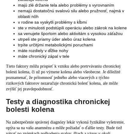
majú zlé držanie tela alebo problémy s vyrovnaním
nemajú dostatočnú svalovú silu alebo pružnosť, najmä v
oblasti nôh
v rodine sa vyskytli problémy s kĺbmi
ste v minulosti podstúpili operáciu alebo zákrok na kolene
sa venujete športom alebo aktivitám s vysokou záťažou
utrpeli ste priamy úder alebo úraz kolena
trpíte určitými metabolickými poruchami
máte rozdiely v dĺžke nohy
máte chronický zápal v tele
Tieto faktory môžu prispieť k vzniku alebo pretrvávaniu chronickej
bolesti kolena, či už po výmene kolena alebo všeobecne. Je dôležité
poznamenať, že prítomnosť jedného alebo viacerých z týchto
rizikových faktorov nezaručuje chronickú bolesť kolena, ale môže
zvýšiť jej pravdepodobnosť.
Testy a diagnostika chronickej
bolesti kolena
Na zabezpečenie správnej diagnózy lekár vykoná fyzikálne vyšetrenie,
opýta sa na vašu anamnézu a môže požiadať o ďalšie testy. Bude tiež
pátrať po známkach poškodenia svalov, šliach a väzov v okolí