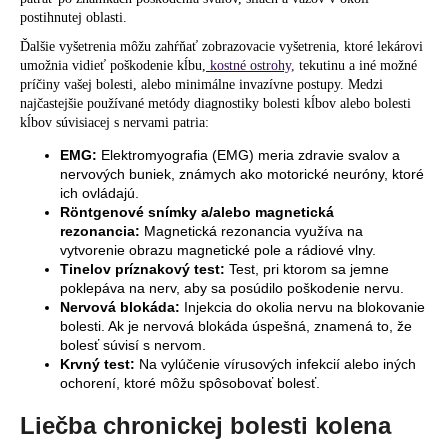
postihnutej oblasti.
Ďalšie vyšetrenia môžu zahŕňať zobrazovacie vyšetrenia, ktoré lekárovi
umožnia vidieť poškodenie kĺbu,
kostné ostrohy,
tekutinu a iné možné
príčiny vašej bolesti, alebo minimálne invazívne postupy. Medzi
najčastejšie používané metódy diagnostiky bolesti kĺbov alebo bolesti
kĺbov súvisiacej s nervami patria:
EMG:
Elektromyografia (EMG) meria zdravie svalov a
nervových buniek, známych ako motorické neuróny, ktoré
ich ovládajú.
Röntgenové snímky a/alebo magnetická
rezonancia:
Magnetická rezonancia využíva na
vytvorenie obrazu magnetické pole a rádiové vlny.
Tinelov príznakový test:
Test, pri ktorom sa jemne
poklepáva na nerv, aby sa posúdilo poškodenie nervu.
Nervová blokáda:
Injekcia do okolia nervu na blokovanie
bolesti. Ak je nervová blokáda úspešná, znamená to, že
bolesť súvisí s nervom.
Krvný test:
Na vylúčenie vírusových infekcií alebo iných
ochorení, ktoré môžu spôsobovať bolesť.
Liečba chronickej bolesti kolena