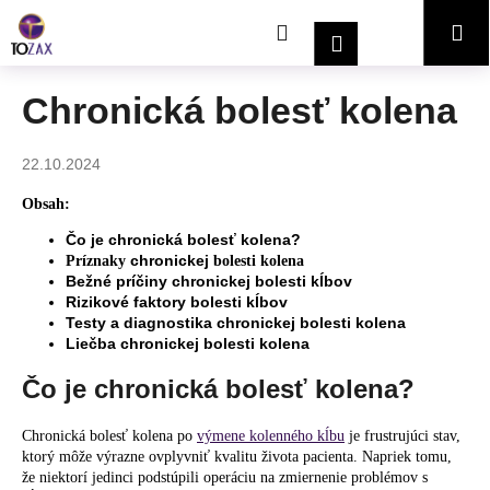
K
Prejsť
Hľadať
Nákupný
Me
na
o
Prihlásenie
obsah
Späť
Späť
š
í
košík
Chronická bolesť kolena
Č
k
o
22.10.2024
p
o
Obsah:
t
Čo je chronická bolesť kolena?
r
chronickej
Príznaky
bolesti kolena
Bežné príčiny chronickej bolesti kĺbov
e
Rizikové faktory bolesti kĺbov
b
Testy a diagnostika chronickej bolesti kolena
u
Liečba chronickej bolesti kolena
j
Čo je chronická bolesť kolena?
e
t
Chronická bolesť kolena po
výmene kolenného kĺbu
je frustrujúci stav,
e
ktorý môže výrazne ovplyvniť kvalitu života pacienta. Napriek tomu,
že niektorí jedinci podstúpili operáciu na zmiernenie problémov s
n