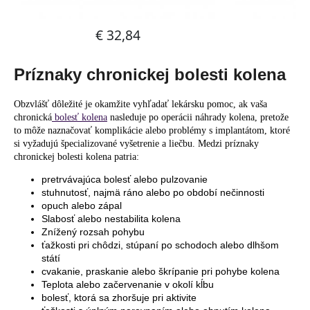
Príznaky chronickej bolesti kolena
Obzvlášť dôležité je okamžite vyhľadať lekársku pomoc, ak vaša
chronická
bolesť kolena
nasleduje po operácii náhrady kolena, pretože
to môže naznačovať komplikácie alebo problémy s implantátom, ktoré
si vyžadujú špecializované vyšetrenie a liečbu. Medzi príznaky
chronickej bolesti kolena patria:
pretrvávajúca bolesť alebo pulzovanie
stuhnutosť, najmä ráno alebo po období nečinnosti
opuch alebo zápal
Slabosť alebo nestabilita kolena
Znížený rozsah pohybu
ťažkosti pri chôdzi, stúpaní po schodoch alebo dlhšom
státí
cvakanie, praskanie alebo škrípanie pri pohybe kolena
Teplota alebo začervenanie v okolí kĺbu
bolesť, ktorá sa zhoršuje pri aktivite