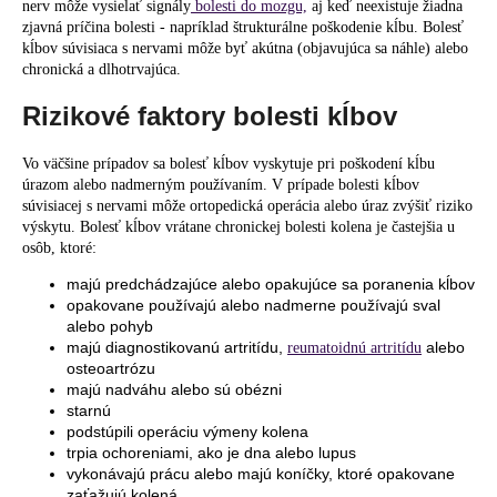
nerv môže vysielať signály
bolesti do mozgu,
aj keď neexistuje žiadna
zjavná príčina bolesti - napríklad štrukturálne poškodenie kĺbu. Bolesť
kĺbov súvisiaca s nervami môže byť akútna (objavujúca sa náhle) alebo
chronická a dlhotrvajúca.
Rizikové faktory bolesti kĺbov
Vo väčšine prípadov sa bolesť kĺbov vyskytuje pri poškodení kĺbu
úrazom alebo nadmerným používaním. V prípade bolesti kĺbov
súvisiacej s nervami môže ortopedická operácia alebo úraz zvýšiť riziko
výskytu. Bolesť kĺbov vrátane chronickej bolesti kolena je častejšia u
osôb, ktoré:
majú predchádzajúce alebo opakujúce sa poranenia kĺbov
opakovane používajú alebo nadmerne používajú sval
alebo pohyb
majú diagnostikovanú artritídu,
alebo
reumatoidnú artritídu
osteoartrózu
majú nadváhu alebo sú obézni
starnú
podstúpili operáciu výmeny kolena
trpia ochoreniami, ako je dna alebo lupus
vykonávajú prácu alebo majú koníčky, ktoré opakovane
zaťažujú kolená