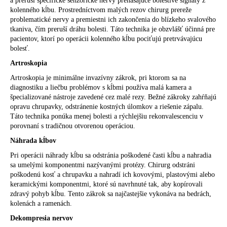
a preruší špecifické senzorické nervy prenášajúce bolestivé signály z
kolenného kĺbu. Prostredníctvom malých rezov chirurg prereže
problematické nervy a premiestni ich zakončenia do blízkeho svalového
tkaniva, čím preruší dráhu bolesti. Táto technika je obzvlášť účinná pre
pacientov, ktorí po operácii kolenného kĺbu pociťujú pretrvávajúcu
bolesť.
Artroskopia
Artroskopia je minimálne invazívny zákrok, pri ktorom sa na
diagnostiku a liečbu problémov s kĺbmi používa malá kamera a
špecializované nástroje zavedené cez malé rezy. Bežné zákroky zahŕňajú
opravu chrupavky, odstránenie kostných úlomkov a riešenie zápalu.
Táto technika ponúka menej bolesti a rýchlejšiu rekonvalescenciu v
porovnaní s tradičnou otvorenou operáciou.
Náhrada kĺbov
Pri operácii náhrady kĺbu sa odstránia poškodené časti kĺbu a nahradia
sa umelými komponentmi nazývanými protézy. Chirurg odstráni
poškodenú kosť a chrupavku a nahradí ich kovovými, plastovými alebo
keramickými komponentmi, ktoré sú navrhnuté tak, aby kopírovali
zdravý pohyb kĺbu. Tento zákrok sa najčastejšie vykonáva na bedrách,
kolenách a ramenách.
Dekompresia nervov