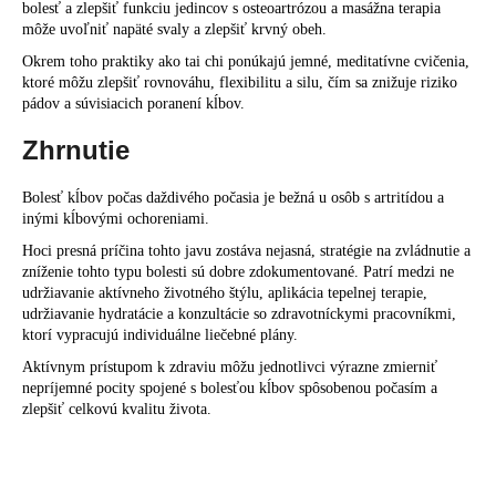
bolesť a zlepšiť funkciu jedincov s osteoartrózou a masážna terapia
môže uvoľniť napäté svaly a zlepšiť krvný obeh.
Okrem toho praktiky ako
tai chi
ponúkajú jemné, meditatívne cvičenia,
ktoré môžu zlepšiť rovnováhu, flexibilitu a silu, čím sa znižuje riziko
pádov a súvisiacich poranení kĺbov.
Zhrnutie
Bolesť kĺbov počas daždivého počasia je bežná u osôb s artritídou a
inými kĺbovými ochoreniami.
Hoci presná príčina tohto javu zostáva nejasná, stratégie na zvládnutie a
zníženie tohto typu bolesti sú dobre zdokumentované. Patrí medzi ne
udržiavanie aktívneho životného štýlu, aplikácia tepelnej terapie,
udržiavanie hydratácie a konzultácie so zdravotníckymi pracovníkmi,
ktorí vypracujú individuálne liečebné plány.
Aktívnym prístupom k zdraviu môžu jednotlivci výrazne zmierniť
nepríjemné pocity spojené s bolesťou kĺbov spôsobenou počasím a
zlepšiť celkovú kvalitu života.