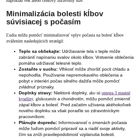
napríklad vek alebo celkový zdravotný stav.
Minimalizácia bolesti kĺbov
súvisiacej s počasím
Ľudia môžu pomôcť minimalizovať vplyv počasia na bolesť kĺbov
zvážením nasledujúcich stratégií:
Teplo sa obliekajte:
Udržiavanie tela v teple môže
zabrániť napínaniu svalov okolo kĺbov. Vrstvenie oblečenia
pomáha udržiavať telesné teplo.
Zostaňte v suchu:
Vlhkosť môže zhoršiť pocit chladu a
nepohodlia. Používanie nepremokavého oblečenia a
pobyt v interiéri počas silného dažďa môže pomôcť
zvládnuť príznaky.
Doplnky stravy:
Niektoré doplnky,
ako sú
omega-3 mastné
a chondroitín, môžu pomôcť zmierniť
kyseliny,
glukozamín
zápal kĺbov a bolesť. Pred začatím užívania akéhokoľvek
nového doplnku sa však poraďte so zdravotníckym
pracovníkom.
Plánujte dopredu:
Informovanosť o zmenách počasia
môže ľuďom pomôcť pripraviť sa a riadiť svoje aktivity,
čím sa zníži pravdepodobnosť vzplanutia bolesti.