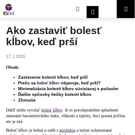
K
Prejsť
Hľadať
Nákupný
Me
na
o
Prihlásenie
obsah
Späť
Späť
š
í
košík
Ako zastaviť bolesť
Č
k
kĺbov, keď prší
o
p
o
17.1.2025
t
Obsah:
r
Zastavenie bolesti kĺbov, keď prší
e
Prečo sa
objavuje, keď prší?
bolesť kĺbov
b
Minimalizácia bolesti kĺbov súvisiacej s počasím
u
Ďalšie spôsoby liečby bolesti kĺbov
Zhrnutie
j
e
Dážď môže vyvolať
bolesť kĺbov
. Je to pravdepodobne spôsobené
zmenami barometrického tlaku, vlhkosti a teploty, hoci presná príčina
t
nie je istá.
e
Bolesť kĺbov je bežná u osôb s
artritídou
a inými ochoreniami
n