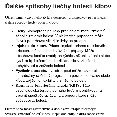
Ďalšie spôsoby liečby bolesti kĺbov
Okrem zmeny životného štýlu a domácich prostriedkov
patria medzi
ďalšie spôsoby liečby bolesti
kĺbov:
Lieky:
Voľnopredajné lieky proti bolesti môžu zmierniť
zápal a zmierniť bolesť. V niektorých prípadoch môže
človek potrebovať silnejšie lieky na predpis.
Injekcie do kĺbov:
Priame injekcie priamo do kĺbového
priestoru môžu zmierniť závažné prípady. Môžu
obsahovať
na rýchle zníženie zápalu alebo
kortikosteroidy
na lubrikáciu kĺbov, zlepšenie
kyselinu hyalurónovú
pohyblivosti a zníženie bolesti.
Fyzikálna terapia:
Fyzioterapeut môže navrhnúť
individuálny cvičebný program na posilnenie svalov okolo
kĺbov, zvýšenie flexibility a zníženie bolesti.
) :
Táto
Kognitívno-behaviorálna terapia (KBT
psychologická terapia pomáha ľuďom identifikovať a
upraviť spúšťače správania a emócií, ktoré môžu
spôsobovať bolesť.
Okrem toho
môžu
alternatívne a doplnkové terapie niektorým
výrazne
zmierniť bolesť kĺbov. Napríklad
akupunktúra
môže znížiť