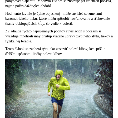
pohybového aparátu. Mnohým ľuďom sa zhoršuje pri zmenách počasia,
á
najmä počas daždivých období.
j
Hoci tento jav nie je úplne objasnený, môže súvisieť so zmenami
barometrického tlaku, ktoré môžu spôsobiť rozťahovanie a sťahovanie
s
tkanív obklopujúcich kĺby, čo vedie k bolesti.
ť
Zvládnutie týchto nepríjemných pocitov súvisiacich s počasím si
?
vyžaduje mnohostranný prístup vrátane úpravy životného štýlu, liekov a
fyzikálnej terapie.
Tento článok sa zaoberá tým, ako zastaviť bolesť kĺbov, keď prší, a
ďalšími spôsobmi liečby bolesti kĺbov.
HĽADAŤ
O
d
p
o
r
ú