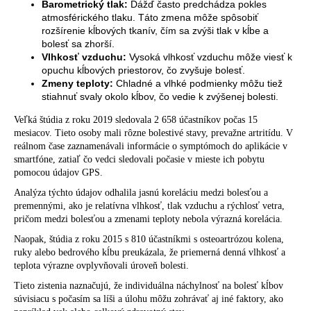
Barometrický tlak:
Dážď často predchádza pokles
atmosférického tlaku. Táto zmena môže spôsobiť
rozšírenie kĺbových tkanív, čím sa zvýši tlak v kĺbe a
bolesť sa zhorší.
Vlhkosť vzduchu:
Vysoká vlhkosť vzduchu môže viesť k
opuchu kĺbových priestorov, čo zvyšuje bolesť.
Zmeny teploty:
Chladné a vlhké podmienky môžu tiež
stiahnuť svaly okolo kĺbov, čo vedie k zvýšenej bolesti.
Veľká
štúdia z roku 2019
sledovala 2 658 účastníkov počas 15
mesiacov. Tieto osoby mali rôzne bolestivé stavy, prevažne
artritídu
. V
reálnom čase zaznamenávali informácie o symptómoch do aplikácie v
smartfóne, zatiaľ čo vedci sledovali počasie v mieste ich pobytu
pomocou údajov GPS.
Analýza týchto údajov odhalila jasnú koreláciu medzi bolesťou a
premennými, ako je relatívna vlhkosť, tlak vzduchu a rýchlosť vetra,
pričom medzi bolesťou a zmenami teploty nebola výrazná korelácia.
Naopak,
štúdia z roku 2015
s 810 účastníkmi s
osteoartrózou kolena
,
ruky alebo bedrového kĺbu preukázala, že priemerná denná vlhkosť a
teplota výrazne ovplyvňovali úroveň bolesti.
Tieto zistenia naznačujú, že individuálna náchylnosť na bolesť kĺbov
súvisiacu s počasím sa líši a úlohu môžu zohrávať aj iné faktory, ako