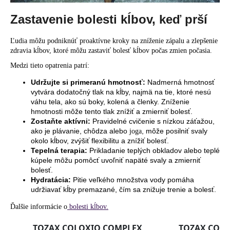
č
a
Zastavenie bolesti kĺbov, keď prší
m
e
Ľudia môžu podniknúť proaktívne kroky na zníženie zápalu a zlepšenie
zdravia kĺbov, ktoré môžu zastaviť bolesť kĺbov počas zmien počasia.
Medzi
tieto opatrenia
patrí
:
Udržujte si primeranú hmotnosť:
Nadmerná hmotnosť
vytvára dodatočný tlak na kĺby, najmä na tie, ktoré nesú
váhu tela, ako sú boky, kolená a členky. Zníženie
hmotnosti môže tento tlak znížiť a zmierniť bolesť.
Zostaňte aktívni:
Pravidelné cvičenie s nízkou záťažou,
ako je plávanie, chôdza alebo
, môže posilniť svaly
joga
okolo kĺbov, zvýšiť flexibilitu a znížiť bolesť.
Tepelná terapia:
Prikladanie teplých obkladov alebo teplé
kúpele môžu pomôcť uvoľniť napäté svaly a zmierniť
bolesť.
Hydratácia:
Pitie veľkého množstva vody pomáha
udržiavať kĺby premazané, čím sa znižuje trenie a bolesť.
Ďalšie informácie o
bolesti kĺbov.