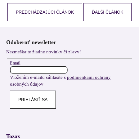
PREDCHÁDZAJÚCI ČLÁNOK
ĎALŠÍ ČLÁNOK
Z
á
Odoberať newsletter
p
Nezmeškajte žiadne novinky či zľavy!
ä
t
Email
i
Vložením e-mailu súhlasíte s
podmienkami ochrany
e
osobných údajov
PRIHLÁSIŤ SA
Tozax